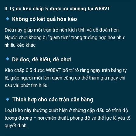
3. Lý do kèo chấp ½ được ưa chuộng tại W88VT
Không có kết quả hòa kèo
Điều này giúp mỗi trận trở nên kịch tính và dễ đoán hơn.
Người chơi không bị “giam tiền” trong trường hợp hòa như
nhiều kèo khác.
Dễ đọc, dễ hiểu, dễ chơi
Kèo chấp 0.5 được W88VT bố trí rõ ràng ngay trên bảng tỷ
lệ, giúp người mới làm quen cũng có thể tham gia ngay chỉ
sau vài phút tìm hiểu.
Thích hợp cho các trận cân bằng
Loại kèo này thường xuất hiện ở những cặp đấu có trình độ
tương đương – nơi chiến thuật, phong độ và thể lực là yếu tố
quyết định.