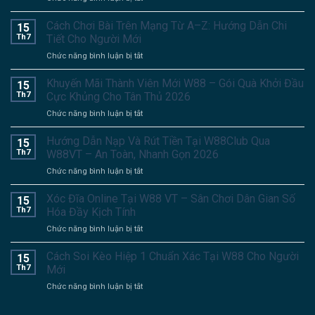
Đãi
W88phatloc
Cá
Đỉnh
–
Cách Chơi Bài Trên Mạng Từ A–Z: Hướng Dẫn Chi
Cược
15
Cao
link
Trực
Th7
Tiết Cho Người Mới
Cho
vào
Tuyến
Người
ở
Chức năng bình luận bị tắt
W88
W88
Chơi
Cách
Chính
Uy
Chuyên
Chơi
Khuyến Mãi Thành Viên Mới W88 – Gói Quà Khởi Đầu
Thức,
15
Tín
Nghiệp
Bài
An
Th7
Cực Khủng Cho Tân Thủ 2026
Trên
Toàn
ở
Chức năng bình luận bị tắt
Mạng
2026
Khuyến
Từ
Mãi
Hướng Dẫn Nạp Và Rút Tiền Tại W88Club Qua
A–
15
Thành
Z:
Th7
W88VT – An Toàn, Nhanh Gọn 2026
Viên
Hướng
ở
Chức năng bình luận bị tắt
Mới
Dẫn
Hướng
W88
Chi
Dẫn
Xóc Đĩa Online Tại W88 VT – Sân Chơi Dân Gian Số
–
15
Tiết
Nạp
Gói
Th7
Hóa Đầy Kịch Tính
Cho
Và
Quà
Người
ở
Chức năng bình luận bị tắt
Rút
Khởi
Mới
Xóc
Tiền
Đầu
Đĩa
Cách Soi Kèo Hiệp 1 Chuẩn Xác Tại W88 Cho Người
Tại
15
Cực
Online
W88Club
Th7
Mới
Khủng
Tại
Qua
Cho
ở
Chức năng bình luận bị tắt
W88
W88VT
Tân
Cách
VT
–
Thủ
Soi
–
An