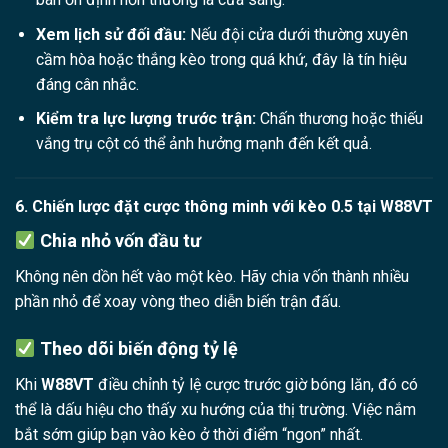
Xem lịch sử đối đầu:
Nếu đội cửa dưới thường xuyên
cầm hòa hoặc thắng kèo trong quá khứ, đây là tín hiệu
đáng cân nhắc.
Kiểm tra lực lượng trước trận:
Chấn thương hoặc thiếu
vắng trụ cột có thể ảnh hưởng mạnh đến kết quả.
6. Chiến lược đặt cược thông minh với kèo 0.5 tại W88VT
Chia nhỏ vốn đầu tư
Không nên dồn hết vào một kèo. Hãy chia vốn thành nhiều
phần nhỏ để xoay vòng theo diễn biến trận đấu.
Theo dõi biến động tỷ lệ
Khi
W88VT
điều chỉnh tỷ lệ cược trước giờ bóng lăn, đó có
thể là dấu hiệu cho thấy xu hướng của thị trường. Việc nắm
bắt sớm giúp bạn vào kèo ở thời điểm “ngon” nhất.