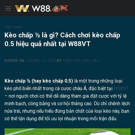
Skip
to
content
THỂ THAO
Kèo chấp ½ là gì? Cách chơi kèo chấp
0.5 hiệu quả nhất tại W88VT
POSTED ON
3 THÁNG 11, 2025
BY
TRẦN VĂN VŨNG TÀU
Kèo chấp ½ (hay kèo chấp 0.5)
là một trong những loại
kèo phổ biến nhất trong cá cược châu Á, đặc biệt tại
W88VT
– nơi người chơi có thể dễ dàng tham gia đặt cược với tỷ lệ
minh bạch, công bằng và cơ hội thắng cao. Dù chỉ chênh lệch
nửa trái, nhưng nếu hiểu đúng bản chất của loại kèo này, bạn
có thể tận dụng để tối ưu lợi nhuận trong mỗi trận đấu.