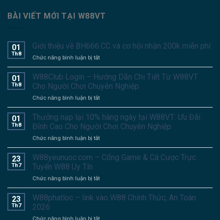
BÀI VIẾT MỚI TẠI W88VT
Giới thiệu về BH666.CC và cơ hội nhận 200k miễn phí
01
Th8
ở
Chức năng bình luận bị tắt
Giới
thiệu
W88Club Login – Hướng Dẫn Chi Tiết Từ W88VT
01
về
Th8
Cho Người Chơi Chuyên Nghiệp
BH666.CC
ở
Chức năng bình luận bị tắt
và
W88Club
cơ
Login
Thưởng nạp lại 10% hàng ngày tại W88VT: Ưu Đãi
hội
01
–
nhận
Th8
Đỉnh Cao Cho Người Chơi Chuyên Nghiệp
Hướng
200k
ở
Chức năng bình luận bị tắt
Dẫn
miễn
Thưởng
Chi
phí
nạp
W88yeunuoc.com – Cổng Game & Cá Cược Trực
Tiết
23
lại
Từ
Th7
Tuyến W88 Uy Tín
10%
W88VT
ở
Chức năng bình luận bị tắt
hàng
Cho
W88yeunuoc.com
ngày
Người
–
W88phatloc – link vào W88 Chính Thức, An Toàn
tại
23
Chơi
Cổng
W88VT:
Th7
2026
Chuyên
Game
Ưu
Nghiệp
ở
Chức năng bình luận bị tắt
&