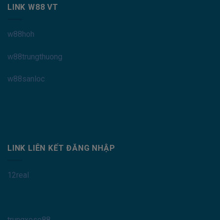
2026
Kèo
LINK W88 VT
Sân
Toàn,
Hiệp
Chơi
Nhanh
1
Dân
Gọn
Chuẩn
Gian
w88hoh
2026
Xác
Số
Tại
Hóa
W88
w88trungthuong
Đầy
Cho
Kịch
Người
Tính
w88sanloc
Mới
LINK LIÊN KẾT ĐĂNG NHẬP
12real
trungxoso88