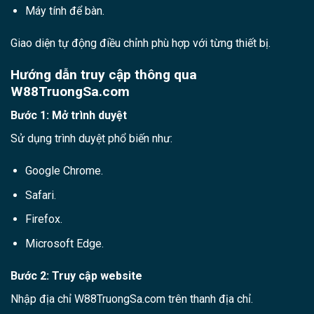
Máy tính để bàn.
Giao diện tự động điều chỉnh phù hợp với từng thiết bị.
Hướng dẫn truy cập thông qua
W88TruongSa.com
Bước 1: Mở trình duyệt
Sử dụng trình duyệt phổ biến như:
Google Chrome.
Safari.
Firefox.
Microsoft Edge.
Bước 2: Truy cập website
Nhập địa chỉ W88TruongSa.com trên thanh địa chỉ.