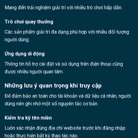
Mang đến trải nghiệm giải trí với nhiều trò chơi hấp dẫn.
Trò chơi quay thưởng
Các sản phẩm giải trí đa dạng phù hợp với nhiều đối tượng
người dùng.
Ứng dụng di động
Thông tin hỗ trợ cài đặt và sử dụng trên điện thoại cũng
được nhiều người quan tâm.
Những lưu ý quan trọng khi truy cập
Để đảm bảo an toàn cho tài khoản và dữ liệu cá nhân, người
dùng nên ghi nhớ một số nguyên tắc cơ bản.
Kiểm tra kỹ tên miền
Luôn xác nhận đúng địa chỉ website trước khi đăng nhập
hoặc thực hiện bất kỳ thao tác nào.