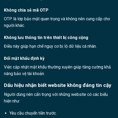
Không chia sẻ mã OTP
OTP là lớp bảo mật quan trọng và không nên cung cấp cho
người khác.
Không lưu thông tin trên thiết bị công cộng
Điều này giúp hạn chế nguy cơ bị lộ dữ liệu cá nhân.
Đổi mật khẩu định kỳ
Việc cập nhật mật khẩu thường xuyên giúp tăng cường khả
năng bảo vệ tài khoản.
Dấu hiệu nhận biết website không đáng tin cậy
Người dùng nên cẩn trọng với những website có các biểu
hiện như:
Yêu cầu chuyển tiền trước.