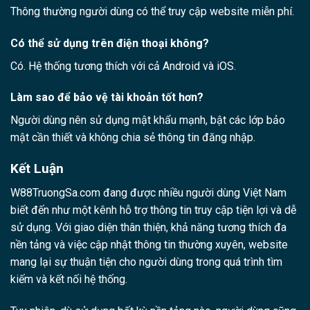
Thông thường người dùng có thể truy cập website miễn phí.
Có thể sử dụng trên điện thoại không?
Có. Hệ thống tương thích với cả Android và iOS.
Làm sao để bảo vệ tài khoản tốt hơn?
Người dùng nên sử dụng mật khẩu mạnh, bật các lớp bảo
mật cần thiết và không chia sẻ thông tin đăng nhập.
Kết Luận
W88TruongSa.com đang được nhiều người dùng Việt Nam
biết đến như một kênh hỗ trợ thông tin truy cập tiện lợi và dễ
sử dụng. Với giao diện thân thiện, khả năng tương thích đa
nền tảng và việc cập nhật thông tin thường xuyên, website
mang lại sự thuận tiện cho người dùng trong quá trình tìm
kiếm và kết nối hệ thống.