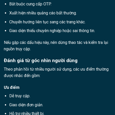
Bắt buộc cung cấp OTP.
Xuất hiện nhiều quảng cáo bất thường.
Chuyển hướng liên tục sang các trang khác.
Giao diện thiếu chuyên nghiệp hoặc sai thông tin.
Nếu gặp các dấu hiệu này, nên dừng thao tác và kiểm tra lại
nguồn truy cập.
Đánh giá từ góc nhìn người dùng
Theo phản hồi từ nhiều người sử dụng, các ưu điểm thường
được nhắc đến gồm:
Ưu điểm
Dễ truy cập.
Giao diện đơn giản.
Hỗ trợ nhiều thiết bị.