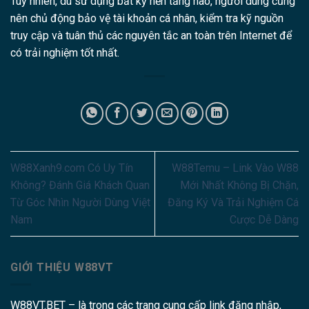
Tuy nhiên, dù sử dụng bất kỳ nền tảng nào, người dùng cũng
nên chủ động bảo vệ tài khoản cá nhân, kiểm tra kỹ nguồn
truy cập và tuân thủ các nguyên tắc an toàn trên Internet để
có trải nghiệm tốt nhất.
W88Xanh9.com Có Uy Tín
W88Temu – Link Vào W88
Không? Đánh Giá Khách Quan
Mới Nhất Không Bị Chặn,
Từ Góc Nhìn Người Dùng Việt
Đăng Ký Và Trải Nghiệm Cá
Nam
Cược Dễ Dàng
GIỚI THIỆU W88VT
W88VT.BET – là trong các trang cung cấp link đăng nhập,