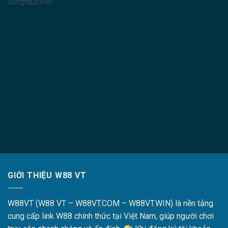
vungtau88vn
GIỚI THIỆU W88 VT
W88VT (W88 VT – W88VT.COM – W88VT.WIN) là nền tảng
cung cấp link W88 chính thức tại Việt Nam, giúp người chơi