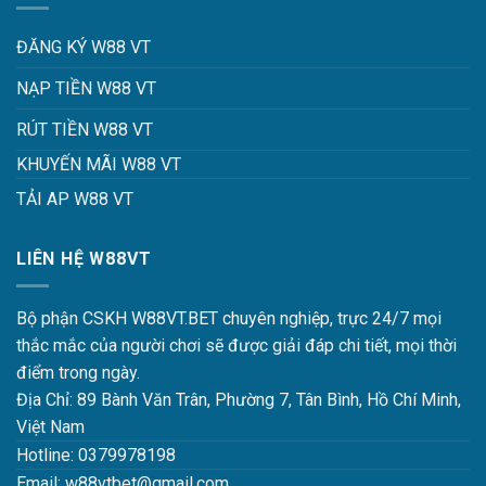
ĐĂNG KÝ W88
VT
NẠP TIỀN W88
VT
RÚT TIỀN W88
VT
KHUYẾN MÃI W88 VT
TẢI AP W88
VT
LIÊN HỆ W88VT
Bộ phận CSKH W88VT.BET chuyên nghiệp, trực 24/7 mọi
thắc mắc của người chơi sẽ được giải đáp chi tiết, mọi thời
điểm trong ngày.
Địa Chỉ: 89 Bành Văn Trân, Phường 7, Tân Bình, Hồ Chí Minh,
Việt Nam
Hotline: 0379978198
Email: w88vtbet@gmail.com