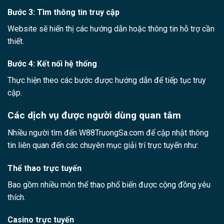
Bước 3: Tìm thông tin truy cập
Website sẽ hiển thị các hướng dẫn hoặc thông tin hỗ trợ cần
thiết.
Bước 4: Kết nối hệ thống
Thực hiện theo các bước được hướng dẫn để tiếp tục truy
cập.
Các dịch vụ được người dùng quan tâm
Nhiều người tìm đến W88TruongSa.com để cập nhật thông
tin liên quan đến các chuyên mục giải trí trực tuyến như:
Thể thao trực tuyến
Bao gồm nhiều môn thể thao phổ biến được cộng đồng yêu
thích.
Casino trực tuyến