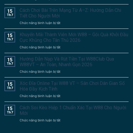
Đãi
W88phatloc
Cá
Đỉnh
–
Cách Chơi Bài Trên Mạng Từ A–Z: Hướng Dẫn Chi
Cược
15
Cao
link
Trực
Th7
Tiết Cho Người Mới
Cho
vào
Tuyến
Người
ở
Chức năng bình luận bị tắt
W88
W88
Chơi
Cách
Chính
Uy
Chuyên
Chơi
Khuyến Mãi Thành Viên Mới W88 – Gói Quà Khởi Đầu
Thức,
15
Tín
Nghiệp
Bài
An
Th7
Cực Khủng Cho Tân Thủ 2026
Trên
Toàn
ở
Chức năng bình luận bị tắt
Mạng
2026
Khuyến
Từ
Mãi
Hướng Dẫn Nạp Và Rút Tiền Tại W88Club Qua
A–
15
Thành
Z:
Th7
W88VT – An Toàn, Nhanh Gọn 2026
Viên
Hướng
ở
Chức năng bình luận bị tắt
Mới
Dẫn
Hướng
W88
Chi
Dẫn
Xóc Đĩa Online Tại W88 VT – Sân Chơi Dân Gian Số
–
15
Tiết
Nạp
Gói
Th7
Hóa Đầy Kịch Tính
Cho
Và
Quà
Người
ở
Chức năng bình luận bị tắt
Rút
Khởi
Mới
Xóc
Tiền
Đầu
Đĩa
Cách Soi Kèo Hiệp 1 Chuẩn Xác Tại W88 Cho Người
Tại
15
Cực
Online
W88Club
Th7
Mới
Khủng
Tại
Qua
Cho
ở
Chức năng bình luận bị tắt
W88
W88VT
Tân
Cách
VT
–
Thủ
Soi
–
An
2026