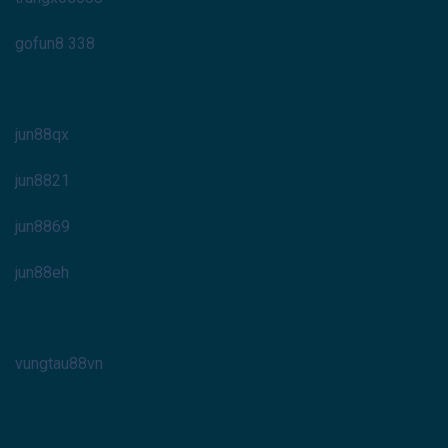
gofun8 338
jun88qx
jun8821
jun8869
jun88eh
vungtau88vn