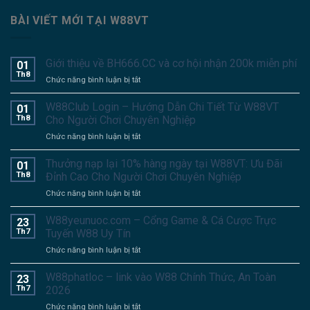
BÀI VIẾT MỚI TẠI W88VT
Giới thiệu về BH666.CC và cơ hội nhận 200k miễn phí
01
Th8
ở
Chức năng bình luận bị tắt
Giới
thiệu
W88Club Login – Hướng Dẫn Chi Tiết Từ W88VT
01
về
Th8
Cho Người Chơi Chuyên Nghiệp
BH666.CC
ở
Chức năng bình luận bị tắt
và
W88Club
cơ
Login
Thưởng nạp lại 10% hàng ngày tại W88VT: Ưu Đãi
hội
01
–
nhận
Th8
Đỉnh Cao Cho Người Chơi Chuyên Nghiệp
Hướng
200k
ở
Chức năng bình luận bị tắt
Dẫn
miễn
Thưởng
Chi
phí
nạp
W88yeunuoc.com – Cổng Game & Cá Cược Trực
Tiết
23
lại
Từ
Th7
Tuyến W88 Uy Tín
10%
W88VT
ở
Chức năng bình luận bị tắt
hàng
Cho
W88yeunuoc.com
ngày
Người
–
W88phatloc – link vào W88 Chính Thức, An Toàn
tại
23
Chơi
Cổng
W88VT:
Th7
2026
Chuyên
Game
Ưu
Nghiệp
ở
Chức năng bình luận bị tắt
&