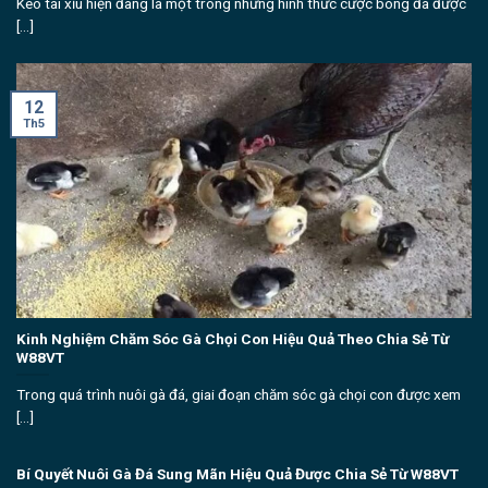
Kèo tài xỉu hiện đang là một trong những hình thức cược bóng đá được
[...]
12
Th5
Kinh Nghiệm Chăm Sóc Gà Chọi Con Hiệu Quả Theo Chia Sẻ Từ
W88VT
Trong quá trình nuôi gà đá, giai đoạn chăm sóc gà chọi con được xem
[...]
Bí Quyết Nuôi Gà Đá Sung Mãn Hiệu Quả Được Chia Sẻ Từ W88VT