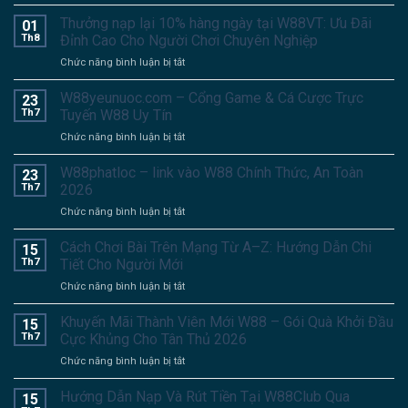
W88Club
cơ
Login
Thưởng nạp lại 10% hàng ngày tại W88VT: Ưu Đãi
hội
01
–
nhận
Th8
Đỉnh Cao Cho Người Chơi Chuyên Nghiệp
Hướng
200k
ở
Chức năng bình luận bị tắt
Dẫn
miễn
Thưởng
Chi
phí
nạp
W88yeunuoc.com – Cổng Game & Cá Cược Trực
Tiết
23
lại
Từ
Th7
Tuyến W88 Uy Tín
10%
W88VT
ở
Chức năng bình luận bị tắt
hàng
Cho
W88yeunuoc.com
ngày
Người
–
W88phatloc – link vào W88 Chính Thức, An Toàn
tại
23
Chơi
Cổng
W88VT:
Th7
2026
Chuyên
Game
Ưu
Nghiệp
ở
Chức năng bình luận bị tắt
&
Đãi
W88phatloc
Cá
Đỉnh
–
Cách Chơi Bài Trên Mạng Từ A–Z: Hướng Dẫn Chi
Cược
15
Cao
link
Trực
Th7
Tiết Cho Người Mới
Cho
vào
Tuyến
Người
ở
Chức năng bình luận bị tắt
W88
W88
Chơi
Cách
Chính
Uy
Chuyên
Chơi
Khuyến Mãi Thành Viên Mới W88 – Gói Quà Khởi Đầu
Thức,
15
Tín
Nghiệp
Bài
An
Th7
Cực Khủng Cho Tân Thủ 2026
Trên
Toàn
ở
Chức năng bình luận bị tắt
Mạng
2026
Khuyến
Từ
Mãi
Hướng Dẫn Nạp Và Rút Tiền Tại W88Club Qua
A–
15
Thành