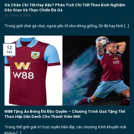
Gà Chân Chì Tốt Hay Xấu? Phân Tích Chi Tiết Theo Kinh Nghiệm
Dân Gian Và Thực Chiến Đá Gà
12 Tháng 5, 2026
Trong giới chơi gà chọi, ngoài yếu tố như dòng giống, lối đá hay hình [...]
12
Th5
W88 Tặng Áo Bóng Đá Độc Quyền – Chương Trình Quà Tặng Thể
Thao Hấp Dẫn Dành Cho Thành Viên Mới
Trong thế giới giải trí trực tuyến hiện đại, các chương trình khuyến mãi
không [...]