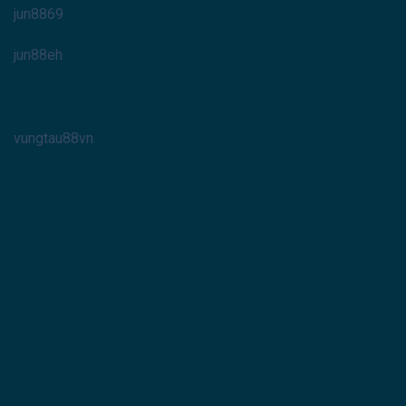
jun8869
jun88eh
vungtau88vn