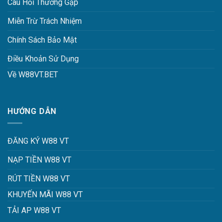
Câu Hỏi Thường Gặp
Miễn Trừ Trách Nhiệm
Chính Sách Bảo Mật
Điều Khoản Sử Dụng
Về W88VT.BET
HƯỚNG DẪN
ĐĂNG KÝ W88
VT
NẠP TIỀN W88
VT
RÚT TIỀN W88
VT
KHUYẾN MÃI W88 VT
TẢI AP W88
VT