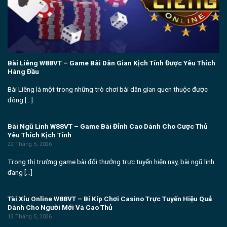
Bài Liêng W88VT – Game Bài Dân Gian Kịch Tính Được Yêu Thích
Hàng Đầu
Bài Liêng là một trong những trò chơi bài dân gian quen thuộc được
đông [...]
Bài Ngũ Linh W88VT – Game Bài Đỉnh Cao Dành Cho Cược Thủ
Yêu Thích Kịch Tính
22 Tháng 5, 2026
Trong thị trường game bài đổi thưởng trực tuyến hiện nay, bài ngũ linh
đang [...]
Tài Xỉu Online W88VT – Bí Kíp Chơi Casino Trực Tuyến Hiệu Quả
Dành Cho Người Mới Và Cao Thủ
12 Tháng 5, 2026