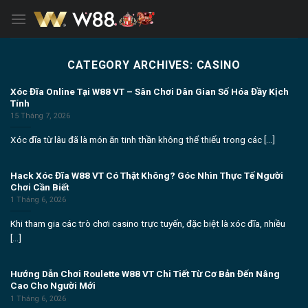
Skip
to
content
CATEGORY ARCHIVES:
CASINO
Xóc Đĩa Online Tại W88 VT – Sân Chơi Dân Gian Số Hóa Đầy Kịch
Tính
15 Tháng 7, 2026
Xóc đĩa từ lâu đã là món ăn tinh thần không thể thiếu trong các [...]
Hack Xóc Đĩa W88 VT Có Thật Không? Góc Nhìn Thực Tế Người
Chơi Cần Biết
1 Tháng 6, 2026
Khi tham gia các trò chơi casino trực tuyến, đặc biệt là xóc đĩa, nhiều
[...]
Hướng Dẫn Chơi Roulette W88 VT Chi Tiết Từ Cơ Bản Đến Nâng
Cao Cho Người Mới
1 Tháng 6, 2026