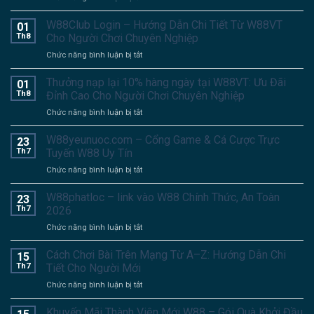
Giới
thiệu
W88Club Login – Hướng Dẫn Chi Tiết Từ W88VT
01
về
Th8
Cho Người Chơi Chuyên Nghiệp
BH666.CC
ở
Chức năng bình luận bị tắt
và
W88Club
cơ
Login
Thưởng nạp lại 10% hàng ngày tại W88VT: Ưu Đãi
hội
01
–
nhận
Th8
Đỉnh Cao Cho Người Chơi Chuyên Nghiệp
Hướng
200k
ở
Chức năng bình luận bị tắt
Dẫn
miễn
Thưởng
Chi
phí
nạp
W88yeunuoc.com – Cổng Game & Cá Cược Trực
Tiết
23
lại
Từ
Th7
Tuyến W88 Uy Tín
10%
W88VT
ở
Chức năng bình luận bị tắt
hàng
Cho
W88yeunuoc.com
ngày
Người
–
W88phatloc – link vào W88 Chính Thức, An Toàn
tại
23
Chơi
Cổng
W88VT:
Th7
2026
Chuyên
Game
Ưu
Nghiệp
ở
Chức năng bình luận bị tắt
&
Đãi
W88phatloc
Cá
Đỉnh
–
Cách Chơi Bài Trên Mạng Từ A–Z: Hướng Dẫn Chi
Cược
15
Cao
link
Trực
Th7
Tiết Cho Người Mới
Cho
vào
Tuyến
Người
ở
Chức năng bình luận bị tắt
W88
W88
Chơi
Cách
Chính
Uy
Chuyên
Chơi
Khuyến Mãi Thành Viên Mới W88 – Gói Quà Khởi Đầu
Thức,
Tín