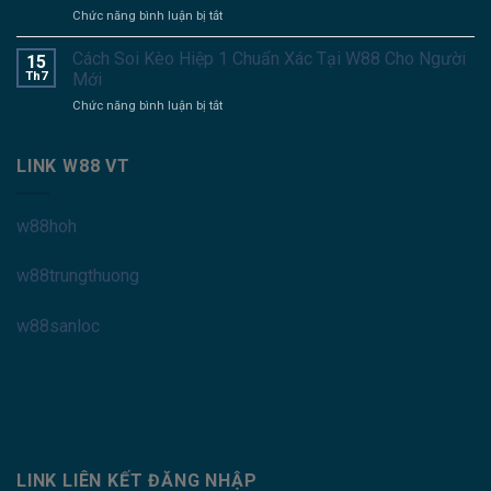
Quà
Người
ở
Chức năng bình luận bị tắt
Rút
Khởi
Mới
Xóc
Tiền
Đầu
Đĩa
Cách Soi Kèo Hiệp 1 Chuẩn Xác Tại W88 Cho Người
Tại
15
Cực
Online
W88Club
Th7
Mới
Khủng
Tại
Qua
Cho
ở
Chức năng bình luận bị tắt
W88
W88VT
Tân
Cách
VT
–
Thủ
Soi
–
An
2026
Kèo
LINK W88 VT
Sân
Toàn,
Hiệp
Chơi
Nhanh
1
Dân
Gọn
Chuẩn
Gian
w88hoh
2026
Xác
Số
Tại
Hóa
W88
w88trungthuong
Đầy
Cho
Kịch
Người
Tính
w88sanloc
Mới
LINK LIÊN KẾT ĐĂNG NHẬP