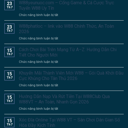
nạp
W88yeunuoc.com – Cổng Game & Cá Cược Trực
Tiết
23
lại
Từ
Th7
Tuyến W88 Uy Tín
10%
W88VT
ở
Chức năng bình luận bị tắt
hàng
Cho
W88yeunuoc.com
ngày
Người
–
W88phatloc – link vào W88 Chính Thức, An Toàn
tại
23
Chơi
Cổng
W88VT:
Th7
2026
Chuyên
Game
Ưu
Nghiệp
ở
Chức năng bình luận bị tắt
&
Đãi
W88phatloc
Cá
Đỉnh
–
Cách Chơi Bài Trên Mạng Từ A–Z: Hướng Dẫn Chi
Cược
15
Cao
link
Trực
Th7
Tiết Cho Người Mới
Cho
vào
Tuyến
Người
ở
Chức năng bình luận bị tắt
W88
W88
Chơi
Cách
Chính
Uy
Chuyên
Chơi
Khuyến Mãi Thành Viên Mới W88 – Gói Quà Khởi Đầu
Thức,
15
Tín
Nghiệp
Bài
An
Th7
Cực Khủng Cho Tân Thủ 2026
Trên
Toàn
ở
Chức năng bình luận bị tắt
Mạng
2026
Khuyến
Từ
Mãi
Hướng Dẫn Nạp Và Rút Tiền Tại W88Club Qua
A–
15
Thành
Z:
Th7
W88VT – An Toàn, Nhanh Gọn 2026
Viên
Hướng
ở
Chức năng bình luận bị tắt
Mới
Dẫn
Hướng
W88
Chi
Dẫn
Xóc Đĩa Online Tại W88 VT – Sân Chơi Dân Gian Số
–
15
Tiết
Nạp
Gói
Th7
Hóa Đầy Kịch Tính
Cho
Và