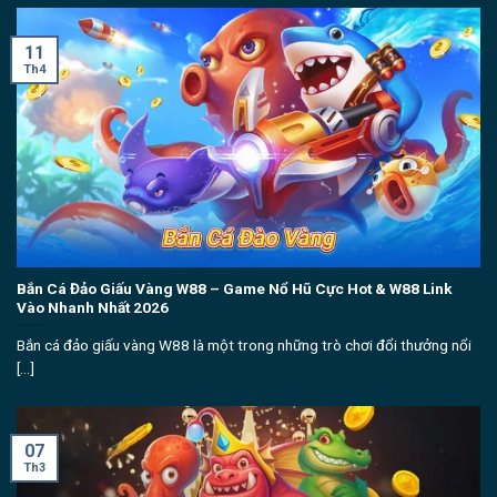
11
Th4
Bắn Cá Đảo Giấu Vàng W88 – Game Nổ Hũ Cực Hot & W88 Link
Vào Nhanh Nhất 2026
Bắn cá đảo giấu vàng W88 là một trong những trò chơi đổi thưởng nổi
[...]
07
Th3