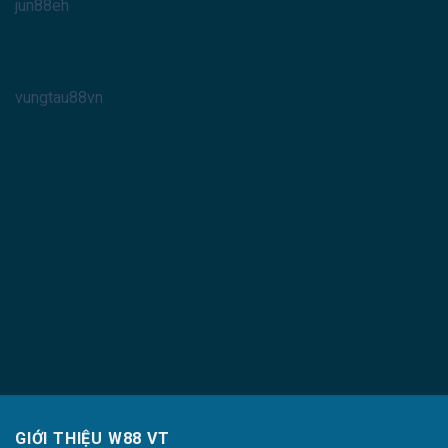
jun88eh
vungtau88vn
GIỚI THIỆU W88 VT