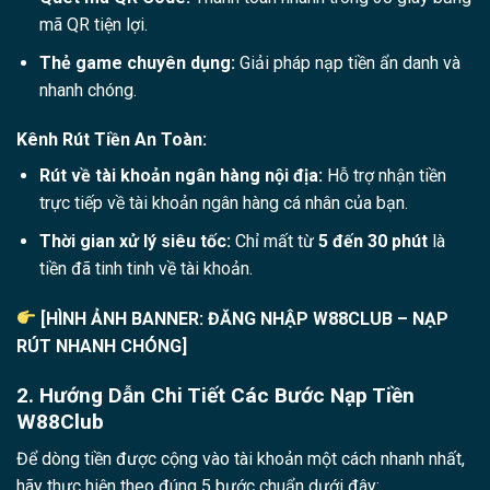
mã QR tiện lợi.
Thẻ game chuyên dụng:
Giải pháp nạp tiền ẩn danh và
nhanh chóng.
Kênh Rút Tiền An Toàn:
Rút về tài khoản ngân hàng nội địa:
Hỗ trợ nhận tiền
trực tiếp về tài khoản ngân hàng cá nhân của bạn.
Thời gian xử lý siêu tốc:
Chỉ mất từ
5 đến 30 phút
là
tiền đã tinh tinh về tài khoản.
[HÌNH ẢNH BANNER: ĐĂNG NHẬP W88CLUB – NẠP
RÚT NHANH CHÓNG]
2. Hướng Dẫn Chi Tiết Các Bước Nạp Tiền
W88Club
Để dòng tiền được cộng vào tài khoản một cách nhanh nhất,
hãy thực hiện theo đúng 5 bước chuẩn dưới đây: