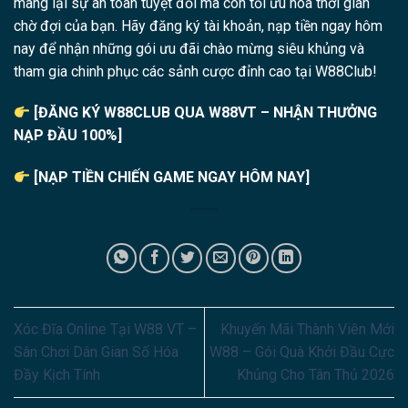
mang lại sự an toàn tuyệt đối mà còn tối ưu hóa thời gian
chờ đợi của bạn. Hãy đăng ký tài khoản, nạp tiền ngay hôm
nay để nhận những gói ưu đãi chào mừng siêu khủng và
tham gia chinh phục các sảnh cược đỉnh cao tại W88Club!
[ĐĂNG KÝ W88CLUB QUA W88VT – NHẬN THƯỞNG
NẠP ĐẦU 100%]
[NẠP TIỀN CHIẾN GAME NGAY HÔM NAY]
Xóc Đĩa Online Tại W88 VT –
Khuyến Mãi Thành Viên Mới
Sân Chơi Dân Gian Số Hóa
W88 – Gói Quà Khởi Đầu Cực
Đầy Kịch Tính
Khủng Cho Tân Thủ 2026