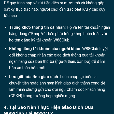
Để quy trình nạp và rút tiền diễn ra mượt mà và không gặp
bất kỳ trục trặc nào, người chơi cần đặc biệt lưu ý các quy
tắc sau:
Trùng khớp thông tin cá nhân:
Họ và tên tài khoản ngân
hàng dùng để nạp/rút tiền phải trùng khớp hoàn toàn với
họ tên đăng ký tài khoản W88Club.
Không dùng tài khoản của người khác:
W88Club tuyệt
đối không chấp nhận các giao dịch thông qua tài khoản
ngân hàng của bên thứ ba (người thân, bạn bè) để đảm
bảo an toàn bảo mật.
Lưu giữ hóa đơn giao dịch:
Luôn chụp lại biên lai
chuyển tiền hoặc ảnh màn hình giao dịch thành công để
làm minh chứng gửi cho đội ngũ Chăm sóc khách hàng
(CSKH) trong trường hợp nghẽn mạng.
4. Tại Sao Nên Thực Hiện Giao Dịch Qua
W88Club Tại W88VT?