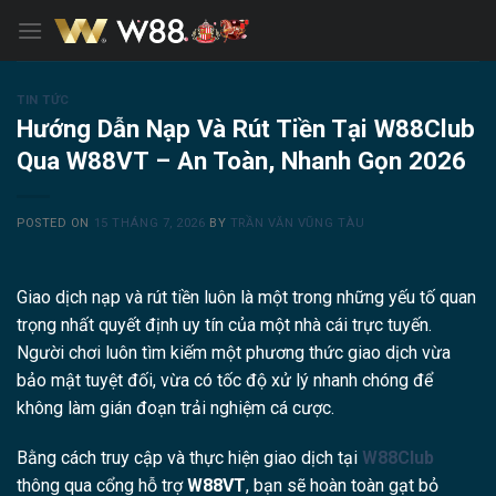
Skip
to
content
TIN TỨC
Hướng Dẫn Nạp Và Rút Tiền Tại W88Club
Qua W88VT – An Toàn, Nhanh Gọn 2026
POSTED ON
15 THÁNG 7, 2026
BY
TRẦN VĂN VŨNG TÀU
Giao dịch nạp và rút tiền luôn là một trong những yếu tố quan
trọng nhất quyết định uy tín của một nhà cái trực tuyến.
Người chơi luôn tìm kiếm một phương thức giao dịch vừa
bảo mật tuyệt đối, vừa có tốc độ xử lý nhanh chóng để
không làm gián đoạn trải nghiệm cá cược.
Bằng cách truy cập và thực hiện giao dịch tại
W88Club
thông qua cổng hỗ trợ
W88VT
, bạn sẽ hoàn toàn gạt bỏ