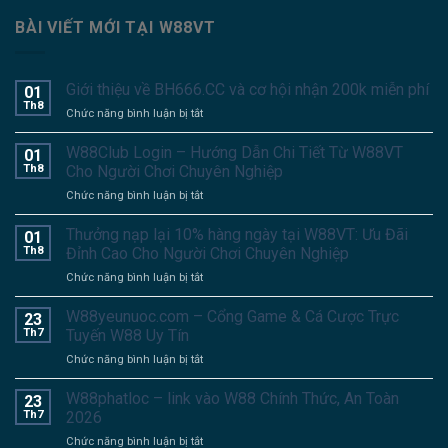
BÀI VIẾT MỚI TẠI W88VT
Giới thiệu về BH666.CC và cơ hội nhận 200k miễn phí
01
Th8
ở
Chức năng bình luận bị tắt
Giới
thiệu
W88Club Login – Hướng Dẫn Chi Tiết Từ W88VT
01
về
Th8
Cho Người Chơi Chuyên Nghiệp
BH666.CC
ở
Chức năng bình luận bị tắt
và
W88Club
cơ
Login
Thưởng nạp lại 10% hàng ngày tại W88VT: Ưu Đãi
hội
01
–
nhận
Th8
Đỉnh Cao Cho Người Chơi Chuyên Nghiệp
Hướng
200k
ở
Chức năng bình luận bị tắt
Dẫn
miễn
Thưởng
Chi
phí
nạp
W88yeunuoc.com – Cổng Game & Cá Cược Trực
Tiết
23
lại
Từ
Th7
Tuyến W88 Uy Tín
10%
W88VT
ở
Chức năng bình luận bị tắt
hàng
Cho
W88yeunuoc.com
ngày
Người
–
W88phatloc – link vào W88 Chính Thức, An Toàn
tại
23
Chơi
Cổng
W88VT:
Th7
2026
Chuyên
Game
Ưu
Nghiệp
ở
Chức năng bình luận bị tắt
&
Đãi