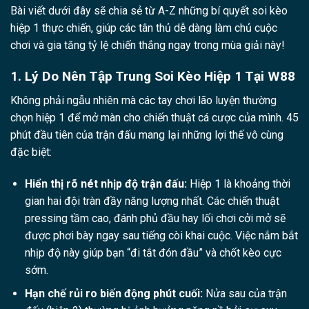
Bài viết dưới đây sẽ chia sẻ từ A-Z những bí quyết soi kèo
hiệp 1 thực chiến, giúp các tân thủ dễ dàng làm chủ cuộc
chơi và gia tăng tỷ lệ chiến thắng ngay trong mùa giải này!
1. Lý Do Nên Tập Trung Soi Kèo Hiệp 1 Tại W88
Không phải ngẫu nhiên mà các tay chơi lão luyện thường
chọn hiệp 1 để mở màn cho chiến thuật cá cược của mình. 45
phút đầu tiên của trận đấu mang lại những lợi thế vô cùng
đặc biệt:
Hiển thị rõ nét nhịp độ trận đấu:
Hiệp 1 là khoảng thời
gian hai đội tràn đầy năng lượng nhất. Các chiến thuật
pressing tầm cao, đánh phủ đầu hay lối chơi cởi mở sẽ
được phơi bày ngay sau tiếng còi khai cuộc. Việc nắm bắt
nhịp độ này giúp bạn “đi tắt đón đầu” và chốt kèo cực
sớm.
Hạn chế rủi ro biến động phút cuối:
Nửa sau của trận