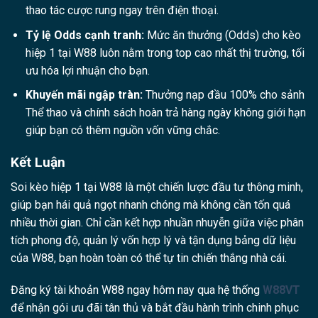
thao tác cược rung ngay trên điện thoại.
Tỷ lệ Odds cạnh tranh:
Mức ăn thưởng (Odds) cho kèo
hiệp 1 tại W88 luôn nằm trong top cao nhất thị trường, tối
ưu hóa lợi nhuận cho bạn.
Khuyến mãi ngập tràn:
Thưởng nạp đầu 100% cho sảnh
Thể thao và chính sách hoàn trả hàng ngày không giới hạn
giúp bạn có thêm nguồn vốn vững chắc.
Kết Luận
Soi kèo hiệp 1 tại W88 là một chiến lược đầu tư thông minh,
giúp bạn hái quả ngọt nhanh chóng mà không cần tốn quá
nhiều thời gian. Chỉ cần kết hợp nhuần nhuyễn giữa việc phân
tích phong độ, quản lý vốn hợp lý và tận dụng bảng dữ liệu
của W88, bạn hoàn toàn có thể tự tin chiến thắng nhà cái.
Đăng ký tài khoản W88 ngay hôm nay qua hệ thống
W88VT
để nhận gói ưu đãi tân thủ và bắt đầu hành trình chinh phục