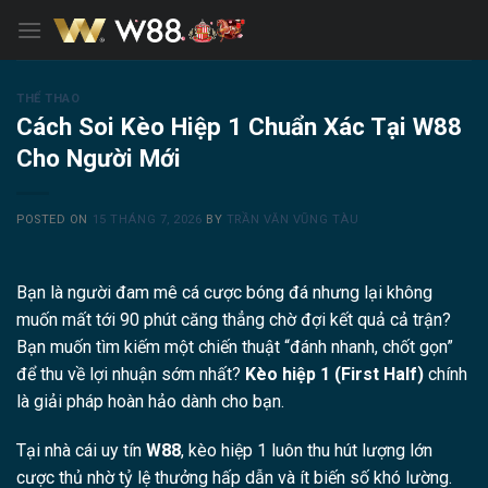
Skip
to
content
THỂ THAO
Cách Soi Kèo Hiệp 1 Chuẩn Xác Tại W88
Cho Người Mới
POSTED ON
15 THÁNG 7, 2026
BY
TRẦN VĂN VŨNG TÀU
Bạn là người đam mê cá cược bóng đá nhưng lại không
muốn mất tới 90 phút căng thẳng chờ đợi kết quả cả trận?
Bạn muốn tìm kiếm một chiến thuật “đánh nhanh, chốt gọn”
để thu về lợi nhuận sớm nhất?
Kèo hiệp 1 (First Half)
chính
là giải pháp hoàn hảo dành cho bạn.
Tại nhà cái uy tín
W88
, kèo hiệp 1 luôn thu hút lượng lớn
cược thủ nhờ tỷ lệ thưởng hấp dẫn và ít biến số khó lường.