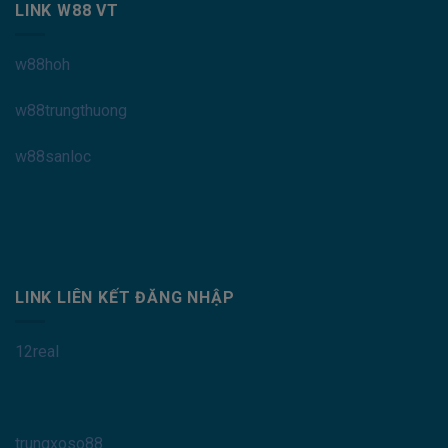
Kèo
LINK W88 VT
Sân
Toàn,
Hiệp
Chơi
Nhanh
1
Dân
Gọn
Chuẩn
Gian
w88hoh
2026
Xác
Số
Tại
Hóa
W88
w88trungthuong
Đầy
Cho
Kịch
Người
Tính
w88sanloc
Mới
LINK LIÊN KẾT ĐĂNG NHẬP
12real
trungxoso88