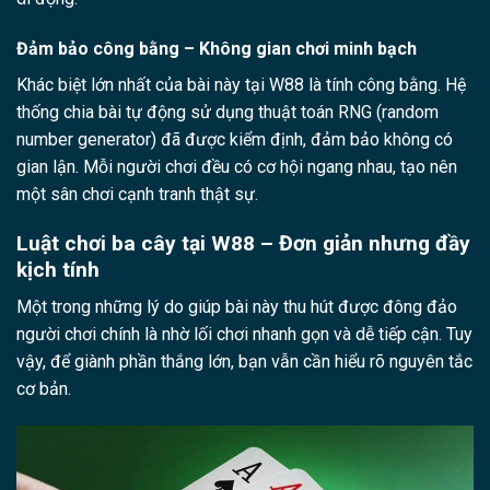
Đảm bảo công bằng – Không gian chơi minh bạch
Khác biệt lớn nhất của bài này tại W88 là tính công bằng. Hệ
thống chia bài tự động sử dụng thuật toán RNG (random
number generator) đã được kiểm định, đảm bảo không có
gian lận. Mỗi người chơi đều có cơ hội ngang nhau, tạo nên
một sân chơi cạnh tranh thật sự.
Luật chơi ba cây tại W88 – Đơn giản nhưng đầy
kịch tính
Một trong những lý do giúp bài này thu hút được đông đảo
người chơi chính là nhờ lối chơi nhanh gọn và dễ tiếp cận. Tuy
vậy, để giành phần thắng lớn, bạn vẫn cần hiểu rõ nguyên tắc
cơ bản.