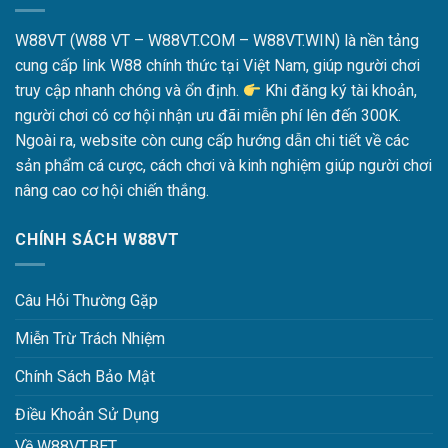
W88VT (W88 VT – W88VT.COM – W88VT.WIN) là nền tảng
cung cấp link W88 chính thức tại Việt Nam, giúp người chơi
truy cập nhanh chóng và ổn định.
Khi đăng ký tài khoản,
người chơi có cơ hội nhận ưu đãi miễn phí lên đến 300K.
Ngoài ra, website còn cung cấp hướng dẫn chi tiết về các
sản phẩm cá cược, cách chơi và kinh nghiệm giúp người chơi
nâng cao cơ hội chiến thắng.
CHÍNH SÁCH W88VT
Câu Hỏi Thường Gặp
Miễn Trừ Trách Nhiệm
Chính Sách Bảo Mật
Điều Khoản Sử Dụng
Về W88VT.BET