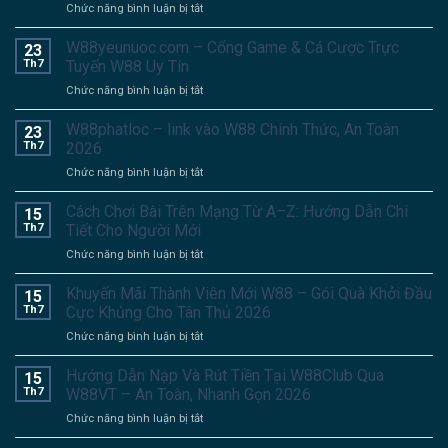
ở
Chức năng bình luận bị tắt
Dẫn
miễn
Thưởng
Chi
phí
nạp
W88yeunuoc.com – Cổng Game & Cá Cược Trực
Tiết
23
lại
Từ
Th7
Tuyến W88 Uy Tín
10%
W88VT
ở
Chức năng bình luận bị tắt
hàng
Cho
W88yeunuoc.com
ngày
Người
–
W88phatloc – link vào W88 Chính Thức, An Toàn
tại
23
Chơi
Cổng
W88VT:
Th7
2026
Chuyên
Game
Ưu
Nghiệp
ở
Chức năng bình luận bị tắt
&
Đãi
W88phatloc
Cá
Đỉnh
–
Cách Chơi Bài Trên Mạng Từ A–Z: Hướng Dẫn Chi
Cược
15
Cao
link
Trực
Th7
Tiết Cho Người Mới
Cho
vào
Tuyến
Người
ở
Chức năng bình luận bị tắt
W88
W88
Chơi
Cách
Chính
Uy
Chuyên
Chơi
Khuyến Mãi Thành Viên Mới W88 – Gói Quà Khởi Đầu
Thức,
15
Tín
Nghiệp
Bài
An
Th7
Cực Khủng Cho Tân Thủ 2026
Trên
Toàn
ở
Chức năng bình luận bị tắt
Mạng
2026
Khuyến
Từ
Mãi
Hướng Dẫn Nạp Và Rút Tiền Tại W88Club Qua
A–
15
Thành
Z:
Th7
W88VT – An Toàn, Nhanh Gọn 2026
Viên
Hướng
ở
Chức năng bình luận bị tắt
Mới
Dẫn
Hướng
W88
Chi