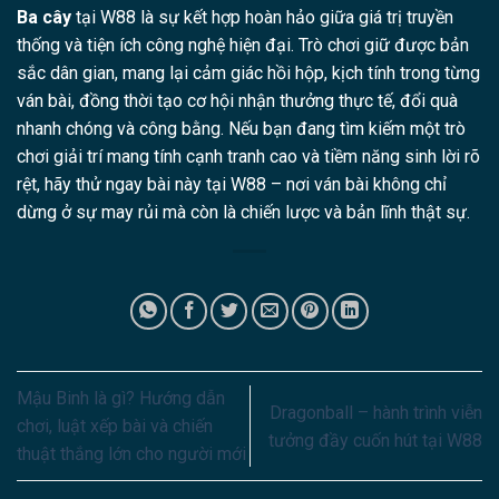
Ba cây
tại W88 là sự kết hợp hoàn hảo giữa giá trị truyền
thống và tiện ích công nghệ hiện đại. Trò chơi giữ được bản
sắc dân gian, mang lại cảm giác hồi hộp, kịch tính trong từng
ván bài, đồng thời tạo cơ hội nhận thưởng thực tế, đổi quà
nhanh chóng và công bằng. Nếu bạn đang tìm kiếm một trò
chơi giải trí mang tính cạnh tranh cao và tiềm năng sinh lời rõ
rệt, hãy thử ngay bài này tại W88 – nơi ván bài không chỉ
dừng ở sự may rủi mà còn là chiến lược và bản lĩnh thật sự.
Mậu Binh là gì? Hướng dẫn
Dragonball – hành trình viễn
chơi, luật xếp bài và chiến
tưởng đầy cuốn hút tại W88
thuật thắng lớn cho người mới