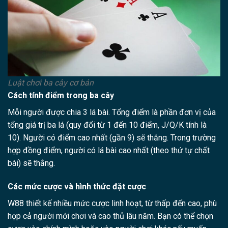
Luật chơi ba cây cơ bản
Cách tính điểm trong ba cây
Mỗi người được chia 3 lá bài. Tổng điểm là phần đơn vị của
tổng giá trị ba lá (quy đổi từ 1 đến 10 điểm, J/Q/K tính là
10). Người có điểm cao nhất (gần 9) sẽ thắng. Trong trường
hợp đồng điểm, người có lá bài cao nhất (theo thứ tự chất
bài) sẽ thắng.
Các mức cược và hình thức đặt cược
W88 thiết kế nhiều mức cược linh hoạt, từ thấp đến cao, phù
hợp cả người mới chơi và cao thủ lâu năm. Bạn có thể chọn