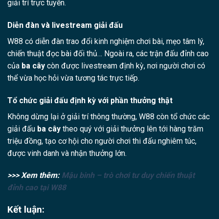
giải trí trực tuyến.
Diễn đàn và livestream giải đấu
W88 có diễn đàn trao đổi kinh nghiệm chơi bài, mẹo tâm lý,
chiến thuật đọc bài đối thủ… Ngoài ra, các trận đấu đỉnh cao
của
ba cây
còn được livestream định kỳ, nơi người chơi có
thể vừa học hỏi vừa tương tác trực tiếp.
Tổ chức giải đấu định kỳ với phần thưởng thật
Không dừng lại ở giải trí thông thường, W88 còn tổ chức các
giải đấu
ba cây
theo quý với giải thưởng lên tới hàng trăm
triệu đồng, tạo cơ hội cho người chơi thi đấu nghiêm túc,
được vinh danh và nhận thưởng lớn.
>>> Xem thêm:
Mậu binh – trò chơi tư duy chiến thuật
đỉnh cao tại W88
Kết luận: