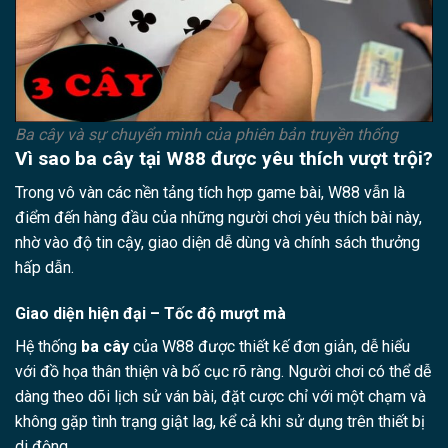
Ba cây và sự chuyển mình của phiên bản truyền thống
Vì sao ba cây tại W88 được yêu thích vượt trội?
Trong vô vàn các nền tảng tích hợp game bài, W88 vẫn là
điểm đến hàng đầu của những người chơi yêu thích bài này,
nhờ vào độ tin cậy, giao diện dễ dùng và chính sách thưởng
hấp dẫn.
Giao diện hiện đại – Tốc độ mượt mà
Hệ thống
ba cây
của W88 được thiết kế đơn giản, dễ hiểu
với đồ họa thân thiện và bố cục rõ ràng. Người chơi có thể dễ
dàng theo dõi lịch sử ván bài, đặt cược chỉ với một chạm và
không gặp tình trạng giật lag, kể cả khi sử dụng trên thiết bị
di động.