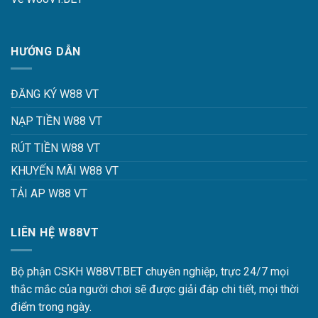
HƯỚNG DẪN
ĐĂNG KÝ W88
VT
NẠP TIỀN W88
VT
RÚT TIỀN W88
VT
KHUYẾN MÃI W88 VT
TẢI AP W88
VT
LIÊN HỆ W88VT
Bộ phận CSKH W88VT.BET chuyên nghiệp, trực 24/7 mọi
thắc mắc của người chơi sẽ được giải đáp chi tiết, mọi thời
điểm trong ngày.