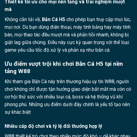
Thiết kế tối ưu cho mọi nền tảng và trải nghiệm mượt
mà
Không cần tải về,
Bắn Cá H5
cho phép bạn truy cập mọi lúc,
mọi nơi. Dù bạn dùng điện thoại, máy tính bảng hay máy tính
bàn, mọi thao tác đều mượt mà và phản hồi nhanh, không bị
giật lag giữa chừng. Điều này cực kỳ quan trọng với thể loại
game yêu cầu tốc độ xử lý và phản xạ như bắn cá.
Ưu điểm vượt trội khi chơi Bắn Cá H5 tại nền
tảng W88
Khi tham gia Bắn Cá này trên thương hiệu uy tín W88, người
chơi không chỉ được tận hưởng giao diện bắt mắt mà còn có
cơ hội thử sức với nhiều loại cá, boss và hệ thống vũ khí
phong phú. Những ưu điểm dưới đây chính là yếu tố tạo nên
sự khác biệt:
Nhiều cấp độ chơi và tỷ lệ đổi thưởng hợp lý
W88 thiết kế trò chơi theo nhiều mức độ khó – dễ khác nhau,