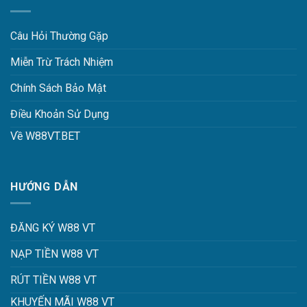
Câu Hỏi Thường Gặp
Miễn Trừ Trách Nhiệm
Chính Sách Bảo Mật
Điều Khoản Sử Dụng
Về W88VT.BET
HƯỚNG DẪN
ĐĂNG KÝ W88
VT
NẠP TIỀN W88
VT
RÚT TIỀN W88
VT
KHUYẾN MÃI W88 VT