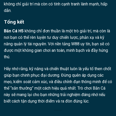
không chỉ giải trí mà còn có tính cạnh tranh lành mạnh, hấp
dẫn.
Tổng kết
Bắn Cá H5
không chỉ đơn thuần là một trò giải trí, mà còn là
nơi bạn có thể rèn luyện tư duy chiến lược, phản xạ và kỹ
năng quản lý tài nguyên. Với nền tảng W88 uy tín, bạn sẽ có
được một không gian chơi an toàn, minh bạch và đầy hứng
thú.
Hãy nhớ rằng, kỹ năng và chiến thuật luôn là yếu tố then chốt
giúp bạn chinh phục đại dương. Đừng quên áp dụng các
mẹo, kiểm soát cảm xúc, và điều chỉnh đạn thông minh để có
thể “săn thưởng” một cách hiệu quả nhất. Trò chơi Bắn Cá
này sẽ mang lại cho bạn những trải nghiệm đáng nhớ nếu
biết cách tận dụng thời điểm và ra đòn đúng lúc.