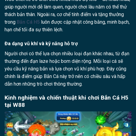
giúp người mới dễ làm quen, người chơi lâu năm có thể thử
thách bản thân. Ngoài ra, cơ chế tính điểm và tặng thưởng
trong
Bắn Cá H5
luôn được cập nhật công bằng, minh bạch,
hạn chế tối đa sự thiên lệch.
Đa dạng vũ khí và kỹ năng hỗ trợ
Người chơi có thể lựa chọn nhiều loại đạn khác nhau, từ đạn
thường đến đạn laze hoặc bom diện rộng. Mỗi loại cá sẽ
yêu cầu kỹ năng bắn và lựa chọn vũ khí phù hợp. Đây cũng
chính là điểm giúp Bắn Cá này trở nên có chiều sâu và hấp
dẫn hơn những trò chơi thông thường.
Kinh nghiệm và chiến thuật khi chơi Bắn Cá H5
tại W88