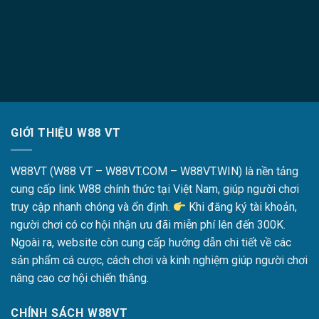
GIỚI THIỆU W88 VT
W88VT (W88 VT – W88VT.COM – W88VT.WIN) là nền tảng
cung cấp link W88 chính thức tại Việt Nam, giúp người chơi
truy cập nhanh chóng và ổn định.
Khi đăng ký tài khoản,
người chơi có cơ hội nhận ưu đãi miễn phí lên đến 300K.
Ngoài ra, website còn cung cấp hướng dẫn chi tiết về các
sản phẩm cá cược, cách chơi và kinh nghiệm giúp người chơi
nâng cao cơ hội chiến thắng.
CHÍNH SÁCH W88VT