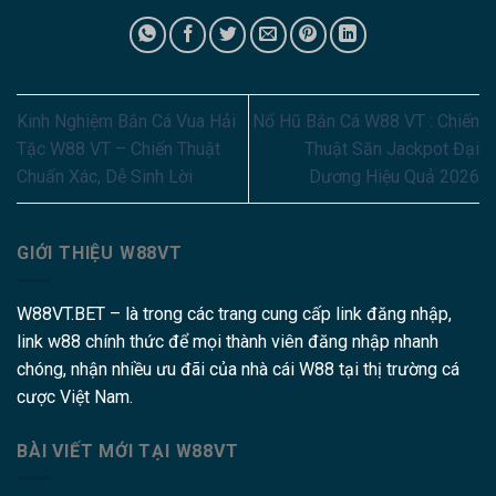
Kinh Nghiệm Bắn Cá Vua Hải
Nổ Hũ Bắn Cá W88 VT : Chiến
Tặc W88 VT – Chiến Thuật
Thuật Săn Jackpot Đại
Chuẩn Xác, Dễ Sinh Lời
Dương Hiệu Quả 2026
GIỚI THIỆU W88VT
W88VT.BET – là trong các trang cung cấp link đăng nhập,
link w88 chính thức để mọi thành viên đăng nhập nhanh
chóng, nhận nhiều ưu đãi của nhà cái W88 tại thị trường cá
cược Việt Nam.
BÀI VIẾT MỚI TẠI W88VT