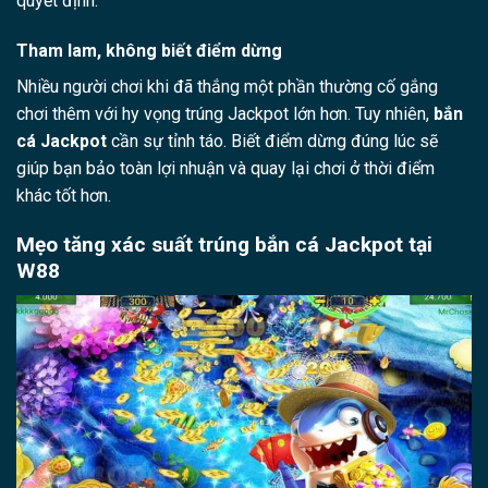
quyết định.
Tham lam, không biết điểm dừng
Nhiều người chơi khi đã thắng một phần thường cố gắng
chơi thêm với hy vọng trúng Jackpot lớn hơn. Tuy nhiên,
bắn
cá Jackpot
cần sự tỉnh táo. Biết điểm dừng đúng lúc sẽ
giúp bạn bảo toàn lợi nhuận và quay lại chơi ở thời điểm
khác tốt hơn.
Mẹo tăng xác suất trúng bắn cá Jackpot tại
W88