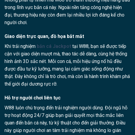
trong lĩnh vực bắn cá này. Ngoài nền tảng công nghệ hiện
đại, thương hiệu này còn đem lại nhiều lợi ích đáng kể cho
người chơi.
Giao diện trực quan, đồ họa bắt mắt
Khi trải nghiệm
bắn cá Jackpot
tại W88, bạn sẽ được tiếp
cận với giao diện mượt mà, thao tác dễ dàng, cùng hệ thống
hình ảnh 3D sắc nét. Mỗi con cá, mỗi hiệu ứng nổ hũ đều
được đầu tư kỹ lưỡng, mang lại cảm giác sống động như
thật. Đây không chỉ là trò chơi, mà còn là hành trình khám phá
thế giới đại dương rực rỡ.
Hỗ trợ người chơi liên tục
W88 luôn chú trọng đến trải nghiệm người dùng. Đội ngũ hỗ
trợ hoạt động 24/7 giúp bạn giải quyết mọi thắc mắc liên
quan đến bắn cá này, từ kỹ thuật cho đến giải thưởng. Điều
này giúp người chơi an tâm trải nghiệm mà không lo gián