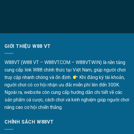
GIỚI THIỆU W88 VT
W88VT (W88 VT – W88VT.COM – W88VT.WIN) là nền tảng
cung cấp link W88 chính thức tại Việt Nam, giúp người chơi
truy cập nhanh chóng và ổn định.
Khi đăng ký tài khoản,
người chơi có cơ hội nhận ưu đãi miễn phí lên đến 300K.
Ngoài ra, website còn cung cấp hướng dẫn chi tiết về các
sản phẩm cá cược, cách chơi và kinh nghiệm giúp người chơi
nâng cao cơ hội chiến thắng.
CHÍNH SÁCH W88VT