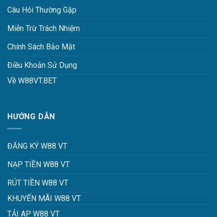
Câu Hỏi Thường Gặp
Miễn Trừ Trách Nhiệm
Chính Sách Bảo Mật
Điều Khoản Sử Dụng
Về W88VT.BET
HƯỚNG DẪN
ĐĂNG KÝ W88
VT
NẠP TIỀN W88
VT
RÚT TIỀN W88
VT
KHUYẾN MÃI W88 VT
TẢI AP W88
VT