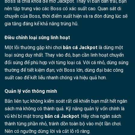
Boss là chìa khóa để mở Jackpot. Thay vì bắn dàn trải, bạn
nên tập trung vào các Boss có xác suất cao. Quan sát di
chuyển của Boss, thời điểm xuất hiện và ra đòn đúng lúc sẽ
gia tăng đáng kể khả năng trúng hũ.
Điều chỉnh loại súng linh hoạt
Một lỗi thường gặp khi chơi
bắn cá Jackpot
là dùng một
loại súng duy nhất. Thay vào đó, bạn cần linh hoạt chuyển
đổi súng để phù hợp với từng loại cá. Với cá nhỏ, dùng súng
thường để tiết kiệm đạn; với Boss lớn, dùng đại bác công
suất cao để kết liễu nhanh chóng và hiệu quả hơn.
Quản lý vốn thông minh
Bắn liên tục không kiểm soát rất dễ khiến bạn mất hết ngân
sách mà không có thành quả. Kỹ năng quản lý vốn chính là
vũ khí bí mật trong
bắn cá Jackpot
. Hãy chia ngân sách
thành từng phần nhỏ, tránh dồn toàn bộ vào một lần chơi.
Nên có ngưỡng dừng lời và cắt lỗ rõ ràng.