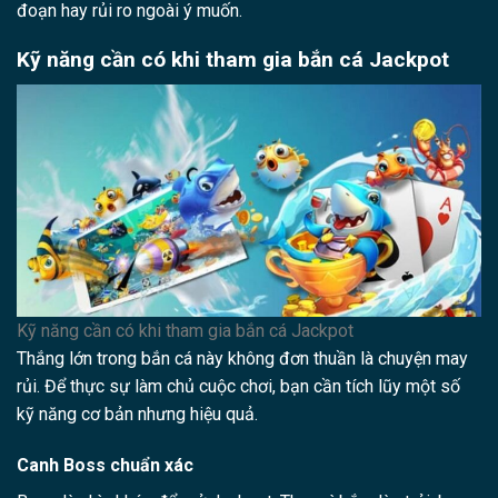
đoạn hay rủi ro ngoài ý muốn.
Kỹ năng cần có khi tham gia bắn cá Jackpot
Kỹ năng cần có khi tham gia bắn cá Jackpot
Thắng lớn trong bắn cá này không đơn thuần là chuyện may
rủi. Để thực sự làm chủ cuộc chơi, bạn cần tích lũy một số
kỹ năng cơ bản nhưng hiệu quả.
Canh Boss chuẩn xác