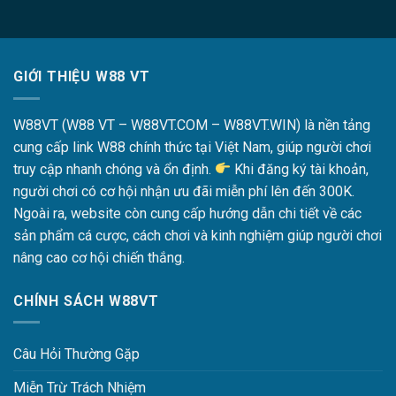
GIỚI THIỆU W88 VT
W88VT (W88 VT – W88VT.COM – W88VT.WIN) là nền tảng
cung cấp link W88 chính thức tại Việt Nam, giúp người chơi
truy cập nhanh chóng và ổn định.
Khi đăng ký tài khoản,
người chơi có cơ hội nhận ưu đãi miễn phí lên đến 300K.
Ngoài ra, website còn cung cấp hướng dẫn chi tiết về các
sản phẩm cá cược, cách chơi và kinh nghiệm giúp người chơi
nâng cao cơ hội chiến thắng.
CHÍNH SÁCH W88VT
Câu Hỏi Thường Gặp
Miễn Trừ Trách Nhiệm