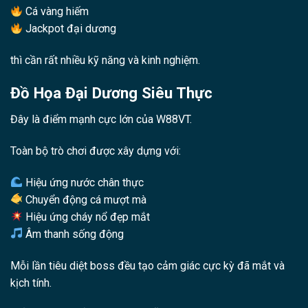
Cá vàng hiếm
Jackpot đại dương
thì cần rất nhiều kỹ năng và kinh nghiệm.
Đồ Họa Đại Dương Siêu Thực
Đây là điểm mạnh cực lớn của W88VT.
Toàn bộ trò chơi được xây dựng với:
Hiệu ứng nước chân thực
Chuyển động cá mượt mà
Hiệu ứng cháy nổ đẹp mắt
Âm thanh sống động
Mỗi lần tiêu diệt boss đều tạo cảm giác cực kỳ đã mắt và
kịch tính.