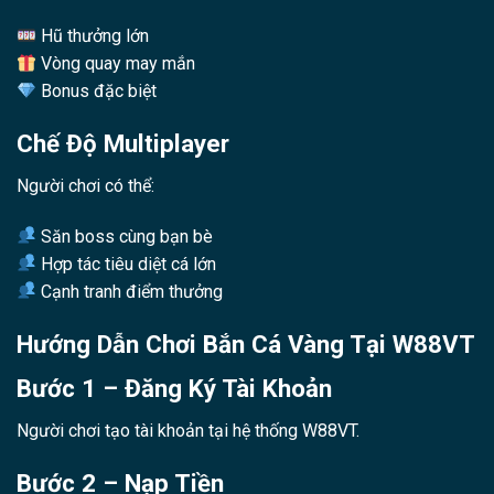
Hũ thưởng lớn
Vòng quay may mắn
Bonus đặc biệt
Chế Độ Multiplayer
Người chơi có thể:
Săn boss cùng bạn bè
Hợp tác tiêu diệt cá lớn
Cạnh tranh điểm thưởng
Hướng Dẫn Chơi Bắn Cá Vàng Tại W88VT
Bước 1 – Đăng Ký Tài Khoản
Người chơi tạo tài khoản tại hệ thống W88VT.
Bước 2 – Nạp Tiền