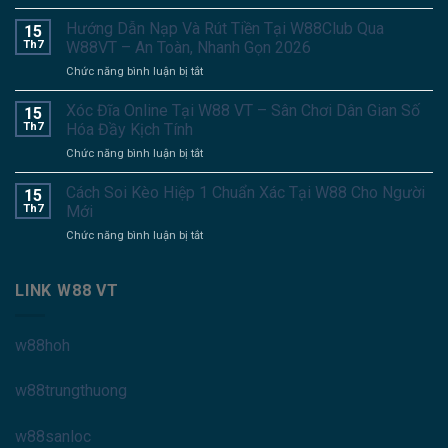
Khuyến
Từ
Mãi
Hướng Dẫn Nạp Và Rút Tiền Tại W88Club Qua
A–
15
Thành
Z:
Th7
W88VT – An Toàn, Nhanh Gọn 2026
Viên
Hướng
ở
Chức năng bình luận bị tắt
Mới
Dẫn
Hướng
W88
Chi
Dẫn
Xóc Đĩa Online Tại W88 VT – Sân Chơi Dân Gian Số
–
15
Tiết
Nạp
Gói
Th7
Hóa Đầy Kịch Tính
Cho
Và
Quà
Người
ở
Chức năng bình luận bị tắt
Rút
Khởi
Mới
Xóc
Tiền
Đầu
Đĩa
Cách Soi Kèo Hiệp 1 Chuẩn Xác Tại W88 Cho Người
Tại
15
Cực
Online
W88Club
Th7
Mới
Khủng
Tại
Qua
Cho
ở
Chức năng bình luận bị tắt
W88
W88VT
Tân
Cách
VT
–
Thủ
Soi
–
An
2026
Kèo
LINK W88 VT
Sân
Toàn,
Hiệp
Chơi
Nhanh
1
Dân
Gọn
Chuẩn
Gian
w88hoh
2026
Xác
Số
Tại
Hóa
W88
w88trungthuong
Đầy
Cho
Kịch
Người
Tính
w88sanloc
Mới