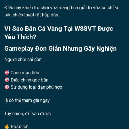
Điều này khiến trò chơi vừa mang tính giải trí vừa có chiều
sâu chiến thuật rất hấp dẫn.
Vì Sao Bắn Cá Vàng Tại W88VT Được
Yêu Thích?
Gameplay Đơn Giản Nhưng Gây Nghiện
Người chơi chỉ cần:
Chọn mục tiêu
Điều chỉnh góc bắn
Sử dụng loại đạn phù hợp
là có thể tham gia ngay.
Tuy nhiên, để săn được:
Boss lớn