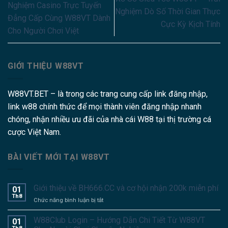
Nghiệm Casino Trực Tuyến
Nghiệm Dò Số Thời Gian Thực
Đẳng Cấp Cùng W88VT Dành
Cực Kỳ Kịch Tính
Cho Người Chơi Việt
GIỚI THIỆU W88VT
W88VT.BET – là trong các trang cung cấp link đăng nhập,
link w88 chính thức để mọi thành viên đăng nhập nhanh
chóng, nhận nhiều ưu đãi của nhà cái W88 tại thị trường cá
cược Việt Nam.
BÀI VIẾT MỚI TẠI W88VT
Giới thiệu về BH666.CC và cơ hội nhận 200k miễn phí
01
Th8
ở
Chức năng bình luận bị tắt
Giới
thiệu
W88Club Login – Hướng Dẫn Chi Tiết Từ W88VT
01
về