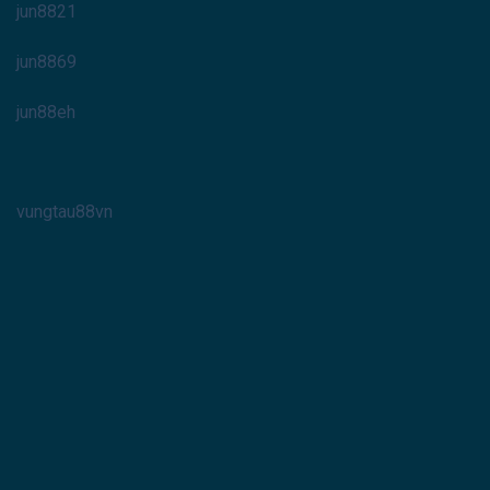
jun8821
jun8869
jun88eh
vungtau88vn