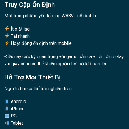
Truy Cập Ổn Định
Một trong những yếu tố giúp W88VT nổi bật là:
Ít giật lag
Tải nhanh
Hoạt động ổn định trên mobile
Điều này cực kỳ quan trọng với game bắn cá vì chỉ cần delay
vài giây cũng có thể khiến người chơi bỏ lỡ boss lớn.
Hỗ Trợ Mọi Thiết Bị
Người chơi có thể trải nghiệm trên:
Android
iPhone
PC
Tablet