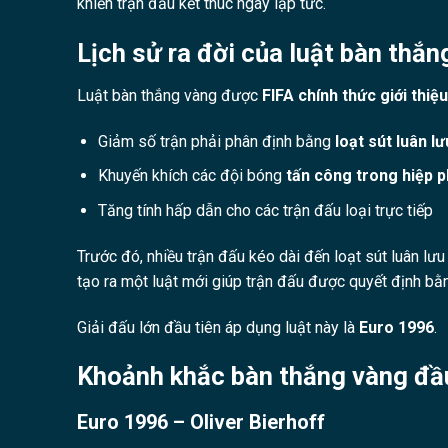
khiến trận đấu kết thúc ngay lập tức.
Lịch sử ra đời của luật bàn thắn
Luật bàn thắng vàng được
FIFA chính thức giới thiệ
Giảm số trận phải phân định bằng
loạt sút luân l
Khuyến khích các đội bóng
tấn công trong hiệp 
Tăng tính hấp dẫn cho các trận đấu loại trực tiếp
Trước đó, nhiều trận đấu kéo dài đến loạt sút luân lư
tạo ra một luật mới giúp trận đấu được quyết định b
Giải đấu lớn đầu tiên áp dụng luật này là
Euro 1996
.
Khoảnh khắc bàn thắng vàng đầu
Euro 1996 – Oliver Bierhoff