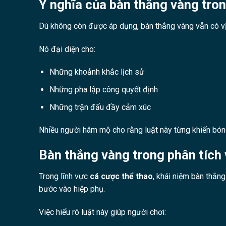
Ý nghĩa của bàn thắng vàng tron
Dù không còn được áp dụng, bàn thắng vàng vẫn có vị 
Nó đại diện cho:
Những khoảnh khắc lịch sử
Những pha lập công quyết định
Những trận đấu đầy cảm xúc
Nhiều người hâm mộ cho rằng luật này từng khiến bón
Bàn thắng vàng trong phân tích
Trong lĩnh vực
cá cược thể thao
, khái niệm bàn thắn
bước vào hiệp phụ.
Việc hiểu rõ luật này giúp người chơi: