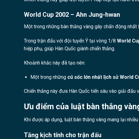
World Cup 2002 – Ahn Jung-hwan
Một trong những bàn thắng vàng gây chấn động nhất 
Trong trận đấu với đội tuyển Ý tại vòng 1/8
World Cu
hiệp phụ, giúp Hàn Quốc giành chiến thắng.
Khoảnh khắc này đã tạo nên:
Một trong những
cú sốc lớn nhất lịch sử World C
Chiến thắng này đưa Hàn Quốc tiến sâu vào giải đấu v
Ưu điểm của luật bàn thắng vàn
Khi được áp dụng, luật bàn thắng vàng mang lại nhiều 
Tăng kịch tính cho trận đấu