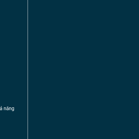
hả năng