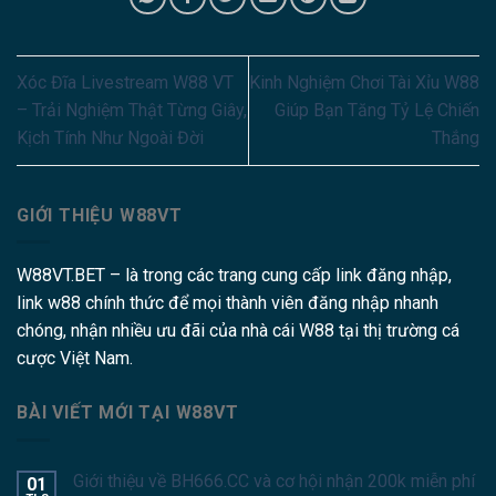
Xóc Đĩa Livestream W88 VT
Kinh Nghiệm Chơi Tài Xỉu W88
– Trải Nghiệm Thật Từng Giây,
Giúp Bạn Tăng Tỷ Lệ Chiến
Kịch Tính Như Ngoài Đời
Thắng
GIỚI THIỆU W88VT
W88VT.BET – là trong các trang cung cấp link đăng nhập,
link w88 chính thức để mọi thành viên đăng nhập nhanh
chóng, nhận nhiều ưu đãi của nhà cái W88 tại thị trường cá
cược Việt Nam.
BÀI VIẾT MỚI TẠI W88VT
Giới thiệu về BH666.CC và cơ hội nhận 200k miễn phí
01