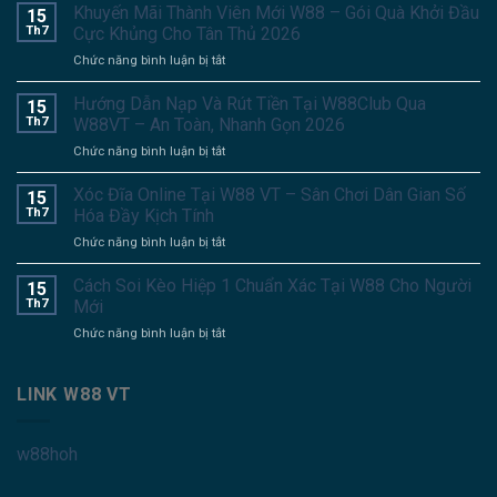
Chơi
Khuyến Mãi Thành Viên Mới W88 – Gói Quà Khởi Đầu
Thức,
15
Tín
Nghiệp
Bài
An
Th7
Cực Khủng Cho Tân Thủ 2026
Trên
Toàn
ở
Chức năng bình luận bị tắt
Mạng
2026
Khuyến
Từ
Mãi
Hướng Dẫn Nạp Và Rút Tiền Tại W88Club Qua
A–
15
Thành
Z:
Th7
W88VT – An Toàn, Nhanh Gọn 2026
Viên
Hướng
ở
Chức năng bình luận bị tắt
Mới
Dẫn
Hướng
W88
Chi
Dẫn
Xóc Đĩa Online Tại W88 VT – Sân Chơi Dân Gian Số
–
15
Tiết
Nạp
Gói
Th7
Hóa Đầy Kịch Tính
Cho
Và
Quà
Người
ở
Chức năng bình luận bị tắt
Rút
Khởi
Mới
Xóc
Tiền
Đầu
Đĩa
Cách Soi Kèo Hiệp 1 Chuẩn Xác Tại W88 Cho Người
Tại
15
Cực
Online
W88Club
Th7
Mới
Khủng
Tại
Qua
Cho
ở
Chức năng bình luận bị tắt
W88
W88VT
Tân
Cách
VT
–
Thủ
Soi
–
An
2026
Kèo
LINK W88 VT
Sân
Toàn,
Hiệp
Chơi
Nhanh
1
Dân
Gọn
Chuẩn
Gian
w88hoh
2026
Xác
Số
Tại
Hóa