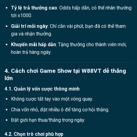
Tỷ lệ trả thưởng cao
: Odds hấp dẫn, có thể nhân thưởng
tới x1000.
Giải trí mỗi ngày
: Chỉ cần vài phút, bạn đã có thể tham
gia và nhận thưởng.
Khuyến mãi hấp dẫn
: Tặng thưởng cho thành viên mới,
hoàn trả hàng ngày.
4. Cách chơi Game Show tại W88VT dễ thắng
lớn
4.1. Quản lý vốn cược thông minh
Không cược tất tay vào một vòng quay.
Chia vốn nhỏ, đặt nhiều ô để tăng cơ hội thắng.
Đặt giới hạn thua/thắng trong ngày.
4.2. Chọn trò chơi phù hợp