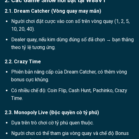
2. Các Game Show nổi bật tại W88VT
2.1. Dream Catcher (Vòng quay may mắn)
Người chơi đặt cược vào con số trên vòng quay (1, 2, 5,
10, 20, 40).
Dealer quay, nếu kim dừng đúng số đã chọn → bạn thắng
theo tỷ lệ tương ứng.
2.2. Crazy Time
Phiên bản nâng cấp của Dream Catcher, có thêm vòng
bonus cực khủng.
Có nhiều chế độ: Coin Flip, Cash Hunt, Pachinko, Crazy
Time.
2.3. Monopoly Live (Độc quyền cờ tỷ phú)
Dựa trên trò chơi cờ tỷ phú quen thuộc.
Người chơi có thể tham gia vòng quay và chế độ Bonus