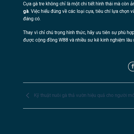
Cựa gà tre không chỉ là một chi tiết hình thái mà còn 
gà
. Việc hiểu đúng về các loại cựa, tiêu chí lựa chọn
đáng có.
Thay vì chỉ chú trọng hình thức, hãy ưu tiên sự phù hợ
được cộng đồng W88 và nhiều sư kê kinh nghiệm lâu 
Kỹ thuật nuôi gà thả vườn hiệu quả cho người mớ