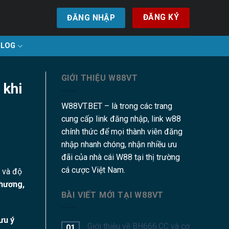
ĐĂNG KÝ
ĐĂNG NHẬP
BLOG
GIỚI THIỆU W88VT
 khi
W88VT.BET – là trong các trang
cung cấp link đăng nhập, link w88
chính thức để mọi thành viên đăng
nhập nhanh chóng, nhận nhiều ưu
đãi của nhà cái W88 tại thị trường
cá cược Việt Nam.
 và độ
thương,
BÀI VIẾT MỚI TẠI W88VT
ưu ý
Giới thiệu về BH666.CC và cơ
01