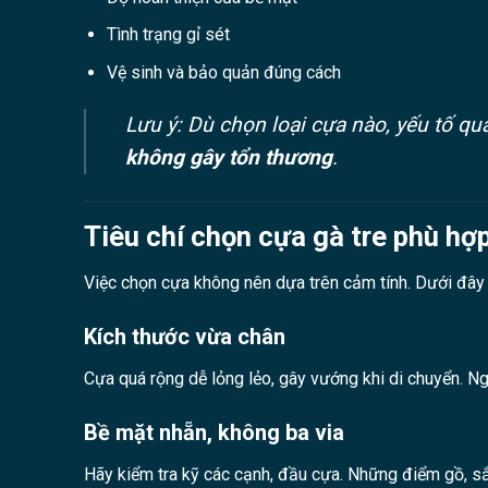
Tình trạng gỉ sét
Vệ sinh và bảo quản đúng cách
Lưu ý: Dù chọn loại cựa nào, yếu tố qu
không gây tổn thương
.
Tiêu chí chọn cựa gà tre phù hợ
Việc chọn cựa không nên dựa trên cảm tính. Dưới đây là
Kích thước vừa chân
Cựa quá rộng dễ lỏng lẻo, gây vướng khi di chuyển. Ng
Bề mặt nhẵn, không ba via
Hãy kiểm tra kỹ các cạnh, đầu cựa. Những điểm gồ, s