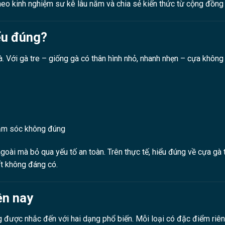
heo kinh nghiệm sư kê lâu năm và chia sẻ kiến thức từ cộng đồn
iểu đúng?
 Với gà tre – giống gà có thân hình nhỏ, nhanh nhẹn – cựa không 
ăm sóc không đúng
oài mà bỏ qua yếu tố an toàn. Trên thực tế, hiểu đúng về cựa gà 
hất không đáng có.
ện nay
ờng được nhắc đến với hai dạng phổ biến. Mỗi loại có đặc điểm riên