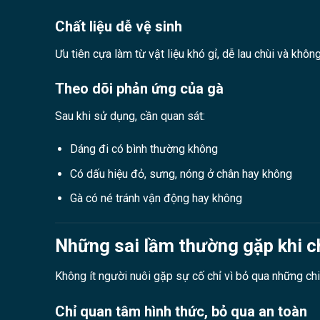
Chất liệu dễ vệ sinh
Ưu tiên cựa làm từ vật liệu khó gỉ, dễ lau chùi và khôn
Theo dõi phản ứng của gà
Sau khi sử dụng, cần quan sát:
Dáng đi có bình thường không
Có dấu hiệu đỏ, sưng, nóng ở chân hay không
Gà có né tránh vận động hay không
Những sai lầm thường gặp khi c
Không ít người nuôi gặp sự cố chỉ vì bỏ qua những chi
Chỉ quan tâm hình thức, bỏ qua an toàn