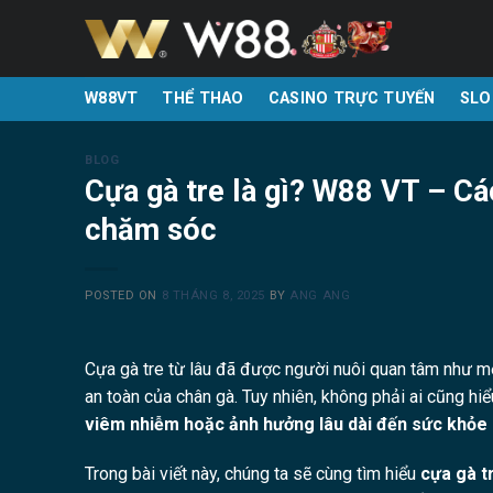
Skip
to
content
W88VT
THỂ THAO
CASINO TRỰC TUYẾN
SLO
BLOG
Cựa gà tre là gì? W88 VT – Cá
chăm sóc
POSTED ON
8 THÁNG 8, 2025
BY
ANG ANG
Cựa gà tre từ lâu đã được người nuôi quan tâm như m
an toàn của chân gà. Tuy nhiên, không phải ai cũng hi
viêm nhiễm hoặc ảnh hưởng lâu dài đến sức khỏe 
Trong bài viết này, chúng ta sẽ cùng tìm hiểu
cựa gà tr