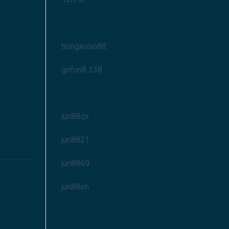
trungxoso88
gofun8 338
jun88qx
jun8821
jun8869
jun88eh