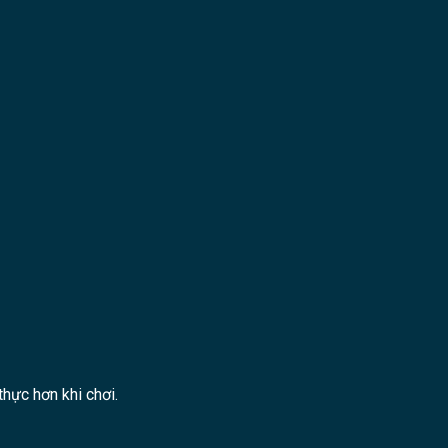
hực hơn khi chơi.