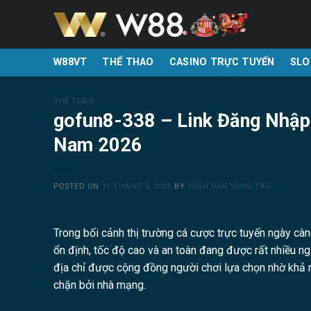
Skip
to
content
W88VT
THỂ THAO
CASINO TRỰC TUYẾN
SLO
THỂ THAO
gofun8-338 – Link Đăng Nhập
Nam 2026
POSTED ON
11 THÁNG 5, 2026
BY
TRẦN VĂN VŨNG TÀU
Trong bối cảnh thị trường cá cược trực tuyến ngày cà
ổn định, tốc độ cao và an toàn đang được rất nhiều n
địa chỉ được cộng đồng người chơi lựa chọn nhờ khả n
chặn bởi nhà mạng.