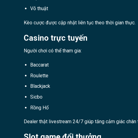
Võ thuật
Kèo cược được cập nhật liên tục theo thời gian thực.
Casino trực tuyến
Người chơi có thể tham gia:
Baccarat
Roulette
Blackjack
Sicbo
Rồng Hổ
Dealer thật livestream 24/7 giúp tăng cảm giác chân t
Slot game đổi thưởng