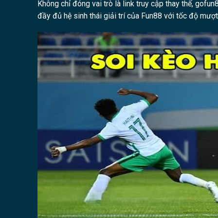
Không chỉ đóng vai trò là link truy cập thay thế, gof
đầy đủ hệ sinh thái giải trí của Fun88 với tốc độ mượ