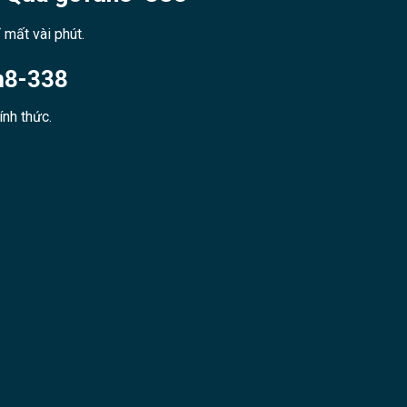
 mất vài phút.
un8-338
ính thức.