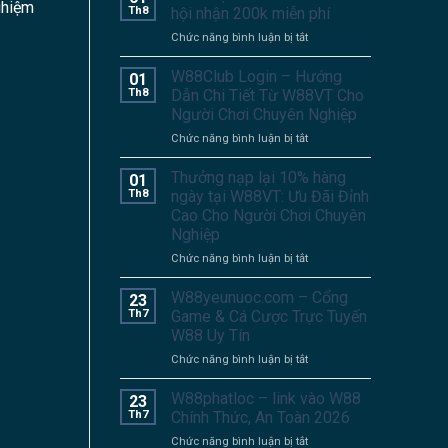
ghiệm
Th8
hội nhận 200k miễn phí
ở
Chức năng bình luận bị tắt
Giới
thiệu
W88Club Login – Hướng
01
về
Th8
Dẫn Chi Tiết Từ W88VT Cho
BH666.CC
Người Chơi Chuyên Nghiệp
và
ở
Chức năng bình luận bị tắt
cơ
W88Club
hội
Login
nhận
Thưởng nạp lại 10% hàng
01
–
200k
Th8
ngày tại W88VT: Ưu Đãi Đỉnh
Hướng
miễn
Cao Cho Người Chơi Chuyên
Dẫn
phí
Nghiệp
Chi
Tiết
ở
Chức năng bình luận bị tắt
Từ
Thưởng
W88VT
nạp
W88yeunuoc.com – Cổng
23
Cho
lại
Th7
Game & Cá Cược Trực Tuyến
Người
10%
W88 Uy Tín
Chơi
hàng
Chuyên
ở
Chức năng bình luận bị tắt
ngày
Nghiệp
W88yeunuoc.com
tại
–
W88VT:
W88phatloc – link vào W88
23
Cổng
Ưu
Th7
Chính Thức, An Toàn 2026
Game
Đãi
ở
Chức năng bình luận bị tắt
&
Đỉnh