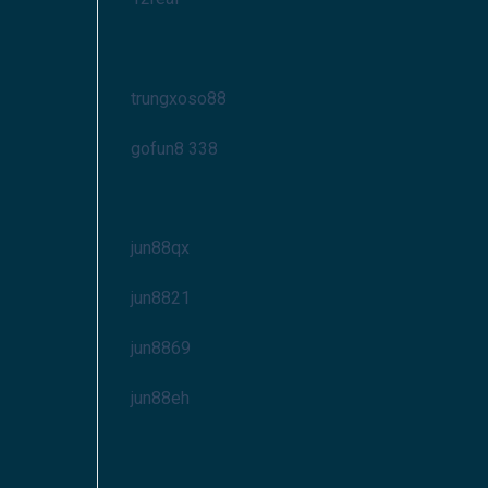
trungxoso88
gofun8 338
jun88qx
jun8821
jun8869
jun88eh