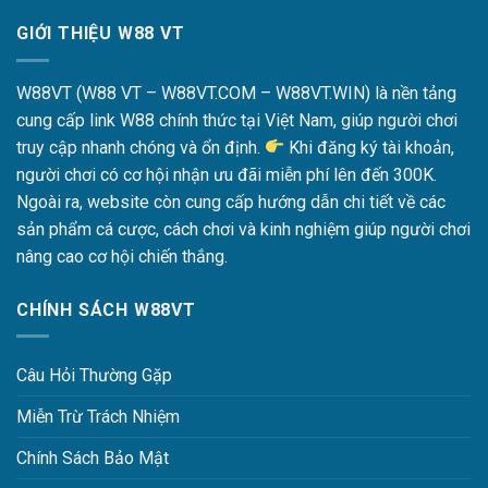
GIỚI THIỆU W88 VT
W88VT (W88 VT – W88VT.COM – W88VT.WIN) là nền tảng
cung cấp link W88 chính thức tại Việt Nam, giúp người chơi
truy cập nhanh chóng và ổn định.
Khi đăng ký tài khoản,
người chơi có cơ hội nhận ưu đãi miễn phí lên đến 300K.
Ngoài ra, website còn cung cấp hướng dẫn chi tiết về các
sản phẩm cá cược, cách chơi và kinh nghiệm giúp người chơi
nâng cao cơ hội chiến thắng.
CHÍNH SÁCH W88VT
Câu Hỏi Thường Gặp
Miễn Trừ Trách Nhiệm
Chính Sách Bảo Mật