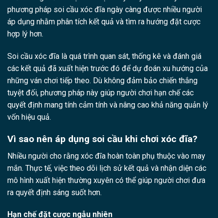
phương pháp soi cầu xóc đĩa ngày càng được nhiều người
áp dụng nhằm phân tích kết quả và tìm ra hướng đặt cược
hợp lý hơn.
Soi cầu xóc đĩa là quá trình quan sát, thống kê và đánh giá
các kết quả đã xuất hiện trước đó để dự đoán xu hướng của
những ván chơi tiếp theo. Dù không đảm bảo chiến thắng
tuyệt đối, phương pháp này giúp người chơi hạn chế các
quyết định mang tính cảm tính và nâng cao khả năng quản lý
vốn hiệu quả.
Vì sao nên áp dụng soi cầu khi chơi xóc đĩa?
Nhiều người cho rằng xóc đĩa hoàn toàn phụ thuộc vào may
mắn. Thực tế, việc theo dõi lịch sử kết quả và nhận diện các
mô hình xuất hiện thường xuyên có thể giúp người chơi đưa
ra quyết định sáng suốt hơn.
Hạn chế đặt cược ngẫu nhiên