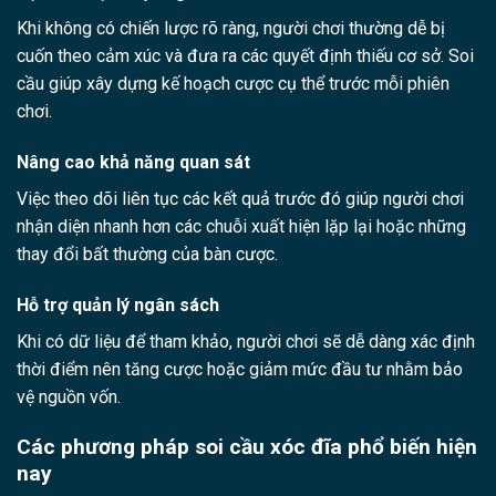
Khi không có chiến lược rõ ràng, người chơi thường dễ bị
cuốn theo cảm xúc và đưa ra các quyết định thiếu cơ sở. Soi
cầu giúp xây dựng kế hoạch cược cụ thể trước mỗi phiên
chơi.
Nâng cao khả năng quan sát
Việc theo dõi liên tục các kết quả trước đó giúp người chơi
nhận diện nhanh hơn các chuỗi xuất hiện lặp lại hoặc những
thay đổi bất thường của bàn cược.
Hỗ trợ quản lý ngân sách
Khi có dữ liệu để tham khảo, người chơi sẽ dễ dàng xác định
thời điểm nên tăng cược hoặc giảm mức đầu tư nhằm bảo
vệ nguồn vốn.
Các phương pháp soi cầu xóc đĩa phổ biến hiện
nay