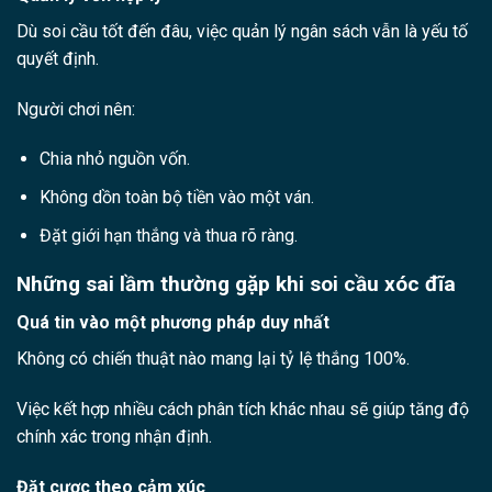
Dù soi cầu tốt đến đâu, việc quản lý ngân sách vẫn là yếu tố
quyết định.
Người chơi nên:
Chia nhỏ nguồn vốn.
Không dồn toàn bộ tiền vào một ván.
Đặt giới hạn thắng và thua rõ ràng.
Những sai lầm thường gặp khi soi cầu xóc đĩa
Quá tin vào một phương pháp duy nhất
Không có chiến thuật nào mang lại tỷ lệ thắng 100%.
Việc kết hợp nhiều cách phân tích khác nhau sẽ giúp tăng độ
chính xác trong nhận định.
Đặt cược theo cảm xúc