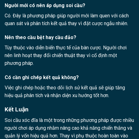
Người mới có nên áp dụng soi cầu?
Có. Đây là phương pháp giúp người mới làm quen với cách
quan sát và phân tích kết quả thay vì đặt cược ngẫu nhiên.
Nên theo cầu bệt hay cầu đảo?
Tùy thuộc vào diễn biến thực tế của bàn cược. Người chơi
nên linh hoạt thay đổi chiến thuật thay vì cố định một
phương pháp.
Có cần ghi chép kết quả không?
Việc ghi chép hoặc theo dõi lịch sử kết quả sẽ giúp tăng
hiệu quả phân tích và nhận diện xu hướng tốt hơn.
Kết Luận
Soi cầu xóc đĩa là một trong những phương pháp được nhiều
người chơi áp dụng nhằm nâng cao khả năng chiến thắng và
quản lý vốn hiệu quả hơn. Thay vì phụ thuộc hoàn toàn vào