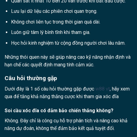
Quan sát ít nhất 10 đến 20 ván trước khi bắt đầu cược.
Lưu lại dữ liệu các phiên chơi quan trọng.
Không chơi liên tục trong thời gian quá dài.
Luôn giữ tâm lý bình tĩnh khi tham gia.
Học hỏi kinh nghiệm từ cộng đồng người chơi lâu năm.
Những thói quen này sẽ giúp nâng cao kỹ năng nhận định và
hạn chế các quyết định mang tính cảm xúc.
Câu hỏi thường gặp
Dưới đây là 1 số câu hỏi thường gặp được
w88 vt
, hãy xem
qua để tăng khả năng thắng cược khi tham gia xóc đĩa
Soi cầu xóc đĩa có đảm bảo chiến thắng không?
Không. Đây chỉ là công cụ hỗ trợ phân tích và nâng cao khả
năng dự đoán, không thể đảm bảo kết quả tuyệt đối.