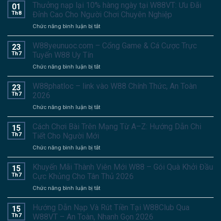
Login
Thưởng nạp lại 10% hàng ngày tại W88VT: Ưu Đãi
hội
01
–
nhận
Th8
Đỉnh Cao Cho Người Chơi Chuyên Nghiệp
Hướng
200k
ở
Chức năng bình luận bị tắt
Dẫn
miễn
Thưởng
Chi
phí
nạp
W88yeunuoc.com – Cổng Game & Cá Cược Trực
Tiết
23
lại
Từ
Th7
Tuyến W88 Uy Tín
10%
W88VT
ở
Chức năng bình luận bị tắt
hàng
Cho
W88yeunuoc.com
ngày
Người
–
W88phatloc – link vào W88 Chính Thức, An Toàn
tại
23
Chơi
Cổng
W88VT:
Th7
2026
Chuyên
Game
Ưu
Nghiệp
ở
Chức năng bình luận bị tắt
&
Đãi
W88phatloc
Cá
Đỉnh
–
Cách Chơi Bài Trên Mạng Từ A–Z: Hướng Dẫn Chi
Cược
15
Cao
link
Trực
Th7
Tiết Cho Người Mới
Cho
vào
Tuyến
Người
ở
Chức năng bình luận bị tắt
W88
W88
Chơi
Cách
Chính
Uy
Chuyên
Chơi
Khuyến Mãi Thành Viên Mới W88 – Gói Quà Khởi Đầu
Thức,
15
Tín
Nghiệp
Bài
An
Th7
Cực Khủng Cho Tân Thủ 2026
Trên
Toàn
ở
Chức năng bình luận bị tắt
Mạng
2026
Khuyến
Từ
Mãi
Hướng Dẫn Nạp Và Rút Tiền Tại W88Club Qua
A–
15
Thành
Z:
Th7
W88VT – An Toàn, Nhanh Gọn 2026