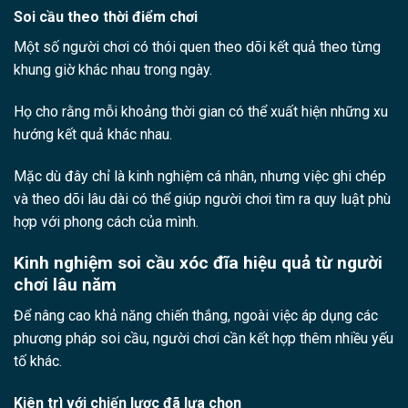
Soi cầu theo thời điểm chơi
Một số người chơi có thói quen theo dõi kết quả theo từng
khung giờ khác nhau trong ngày.
Họ cho rằng mỗi khoảng thời gian có thể xuất hiện những xu
hướng kết quả khác nhau.
Mặc dù đây chỉ là kinh nghiệm cá nhân, nhưng việc ghi chép
và theo dõi lâu dài có thể giúp người chơi tìm ra quy luật phù
hợp với phong cách của mình.
Kinh nghiệm soi cầu xóc đĩa hiệu quả từ người
chơi lâu năm
Để nâng cao khả năng chiến thắng, ngoài việc áp dụng các
phương pháp soi cầu, người chơi cần kết hợp thêm nhiều yếu
tố khác.
Kiên trì với chiến lược đã lựa chọn