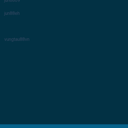
jun8869
jun88eh
vungtau88vn