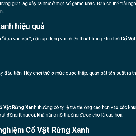
trạng giật lag xảy ra như ở một số game khác. Bạn có thể trải ng
n.
anh hiệu quả
“dựa vào vận”, cần áp dụng vài chiến thuật trong khi chơi
Cổ Vậ
 đầu tiên. Hãy chơi thử ở mức cược thấp, quan sát tần suất ra t
ổ Vật Rừng Xanh
thường có tỷ lệ trả thưởng cao hơn vào các khu
ạt động ít người, khả năng nổ thưởng được cho là cao hơn.
 nghiệm Cổ Vật Rừng Xanh