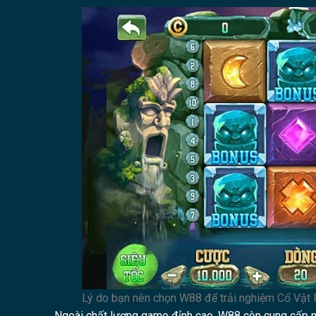
Lý do bạn nên chọn W88 để trải nghiệm Cổ Vật
Ngoài chất lượng game đỉnh cao, W88 còn cung cấp một