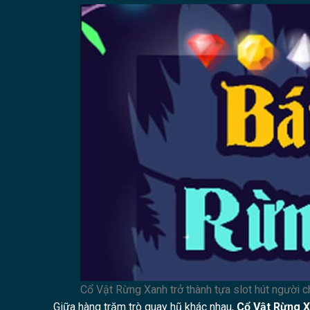
Cổ Vật Rừng Xanh trở thành tựa slot hút người c
Giữa hàng trăm trò quay hũ khác nhau,
Cổ Vật Rừng 