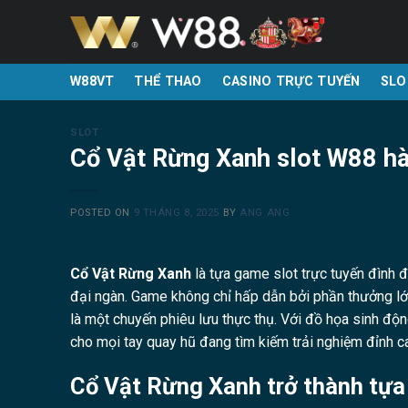
Skip
to
content
W88VT
THỂ THAO
CASINO TRỰC TUYẾN
SLO
SLOT
Cổ Vật Rừng Xanh slot W88 hàn
POSTED ON
9 THÁNG 8, 2025
BY
ANG ANG
Cổ Vật Rừng Xanh
là tựa game slot trực tuyến đình
đại ngàn. Game không chỉ hấp dẫn bởi phần thưởng lớ
là một chuyến phiêu lưu thực thụ. Với đồ họa sinh động
cho mọi tay quay hũ đang tìm kiếm trải nghiệm đỉnh c
Cổ Vật Rừng Xanh trở thành tựa 