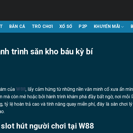
T
BẮN CÁ
TRÒ CHƠI
XỔ SỐ
P2P
KHUYẾN MÃI
h trình săn kho báu kỳ bí
 đám của
W88
, lấy cảm hứng từ những nền văn minh cổ xưa ẩn mìn
n mà còn mê hoặc bởi hành trình khám phá đầy bất ngờ, nơi mỗi 
, tỷ lệ hoàn trả cao và tính năng quay miễn phí, đây là sân chơi l
ao.
slot hút người chơi tại W88