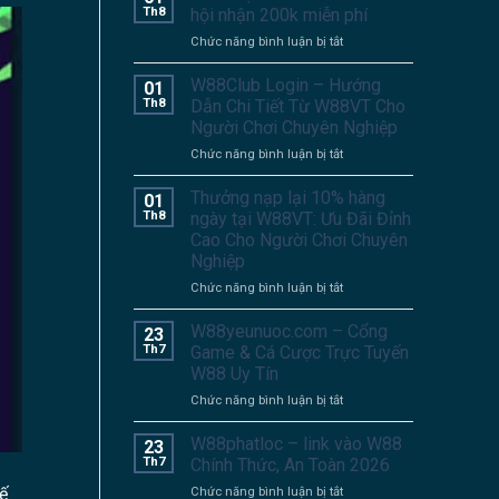
Th8
hội nhận 200k miễn phí
ở
Chức năng bình luận bị tắt
Giới
thiệu
W88Club Login – Hướng
01
về
Th8
Dẫn Chi Tiết Từ W88VT Cho
BH666.CC
Người Chơi Chuyên Nghiệp
và
ở
Chức năng bình luận bị tắt
cơ
W88Club
hội
Login
nhận
Thưởng nạp lại 10% hàng
01
–
200k
Th8
ngày tại W88VT: Ưu Đãi Đỉnh
Hướng
miễn
Cao Cho Người Chơi Chuyên
Dẫn
phí
Nghiệp
Chi
Tiết
ở
Chức năng bình luận bị tắt
Từ
Thưởng
W88VT
nạp
W88yeunuoc.com – Cổng
23
Cho
lại
Th7
Game & Cá Cược Trực Tuyến
Người
10%
W88 Uy Tín
Chơi
hàng
Chuyên
ở
Chức năng bình luận bị tắt
ngày
Nghiệp
W88yeunuoc.com
tại
–
W88VT:
W88phatloc – link vào W88
23
Cổng
Ưu
Th7
Chính Thức, An Toàn 2026
Game
Đãi
ở
ế
Chức năng bình luận bị tắt
&
Đỉnh