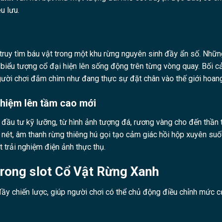
u lưu.
 truy tìm báu vật trong một khu rừng nguyên sinh đầy ẩn số. Nhữn
 biểu tượng cổ đại hiện lên sống động trên từng vòng quay. Bối c
ười chơi đắm chìm như đang thực sự đặt chân vào thế giới hoang
ghiệm lên tầm cao mới
ầu tư kỹ lưỡng, từ hình ảnh tượng đá, rương vàng cho đến thần 
nét, âm thanh rừng thiêng hú gọi tạo cảm giác hồi hộp xuyên suố
trải nghiệm điện ảnh thực thụ.
trong slot Cổ Vật Rừng Xanh
ầy chiến lược, giúp người chơi có thể chủ động điều chỉnh mức 