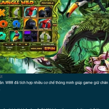
út
ắn. W88 đã tích hợp nhiều cơ chế thông minh giúp game giữ chân
.