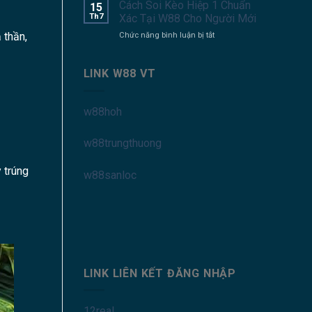
Đĩa
W88Club
Cho
Cách Soi Kèo Hiệp 1 Chuẩn
15
Online
Qua
Tân
Th7
Xác Tại W88 Cho Người Mới
Tại
W88VT
Thủ
ở
 thần,
Chức năng bình luận bị tắt
W88
–
2026
Cách
VT
An
Soi
–
Toàn,
Kèo
LINK W88 VT
Sân
Nhanh
Hiệp
Chơi
Gọn
1
Dân
2026
Chuẩn
Gian
w88hoh
Xác
Số
Tại
Hóa
W88
w88trungthuong
Đầy
Cho
Kịch
Người
Tính
 trúng
w88sanloc
Mới
LINK LIÊN KẾT ĐĂNG NHẬP
12real