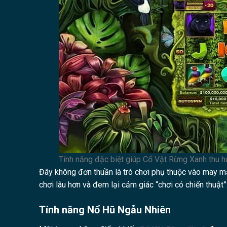
Tính năng đặc biệt giúp Cổ Vật Rừng Xanh thu h
Đây không đơn thuần là trò chơi phụ thuộc vào may m
chơi lâu hơn và đem lại cảm giác “chơi có chiến thuật”
Tính năng Nổ Hũ Ngẫu Nhiên