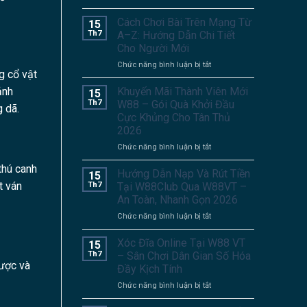
W88phatloc
Cá
Cao
–
Cách Chơi Bài Trên Mạng Từ
Cược
Cho
15
link
Trực
Người
Th7
A–Z: Hướng Dẫn Chi Tiết
vào
Tuyến
Chơi
Cho Người Mới
W88
W88
Chuyên
ở
Chức năng bình luận bị tắt
Chính
Uy
Nghiệp
g cổ vật
Cách
Thức,
Tín
Chơi
An
ảnh
Khuyến Mãi Thành Viên Mới
15
Bài
Toàn
Th7
W88 – Gói Quà Khởi Đầu
 dã.
Trên
2026
Cực Khủng Cho Tân Thủ
Mạng
2026
Từ
A–
ở
Chức năng bình luận bị tắt
Z:
Khuyến
thú canh
Hướng
Mãi
Hướng Dẫn Nạp Và Rút Tiền
15
Dẫn
Thành
t ván
Th7
Tại W88Club Qua W88VT –
Chi
Viên
An Toàn, Nhanh Gọn 2026
Tiết
Mới
Cho
ở
Chức năng bình luận bị tắt
W88
Người
Hướng
–
Mới
Dẫn
Gói
Xóc Đĩa Online Tại W88 VT
15
Nạp
Quà
Th7
– Sân Chơi Dân Gian Số Hóa
Và
Khởi
cược và
Đầy Kịch Tính
Rút
Đầu
ở
Chức năng bình luận bị tắt
Tiền
Cực
Xóc
Tại
Khủng