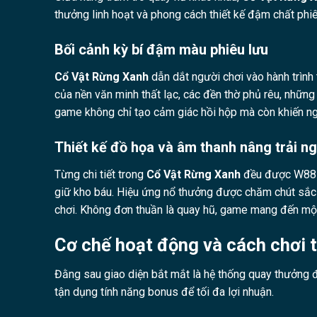
thưởng linh hoạt và phong cách thiết kế đậm chất phiê
Bối cảnh kỳ bí đậm màu phiêu lưu
Cổ Vật Rừng Xanh
dẫn dắt người chơi vào hành trình
của nền văn minh thất lạc, các đền thờ phủ rêu, những
game không chỉ tạo cảm giác hồi hộp mà còn khiến ng
Thiết kế đồ họa và âm thanh nâng trải n
Từng chi tiết trong
Cổ Vật Rừng Xanh
đều được W88 đ
giữ kho báu. Hiệu ứng nổ thưởng được chăm chút sắc 
chơi. Không đơn thuần là quay hũ, game mang đến một 
Cơ chế hoạt động và cách chơi 
Đằng sau giao diện bắt mắt là hệ thống quay thưởng đ
tận dụng tính năng bonus để tối đa lợi nhuận.