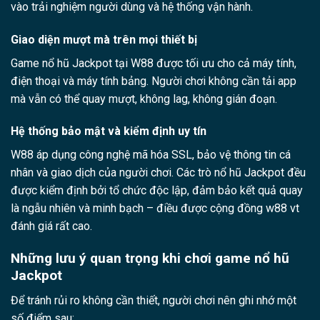
vào trải nghiệm người dùng và hệ thống vận hành.
Giao diện mượt mà trên mọi thiết bị
Game nổ hũ Jackpot tại W88 được tối ưu cho cả máy tính,
điện thoại và máy tính bảng. Người chơi không cần tải app
mà vẫn có thể quay mượt, không lag, không gián đoạn.
Hệ thống bảo mật và kiểm định uy tín
W88 áp dụng công nghệ mã hóa SSL, bảo vệ thông tin cá
nhân và giao dịch của người chơi. Các trò nổ hũ Jackpot đều
được kiểm định bởi tổ chức độc lập, đảm bảo kết quả quay
là ngẫu nhiên và minh bạch – điều được cộng đồng w88 vt
đánh giá rất cao.
Những lưu ý quan trọng khi chơi game nổ hũ
Jackpot
Để tránh rủi ro không cần thiết, người chơi nên ghi nhớ một
số điểm sau: