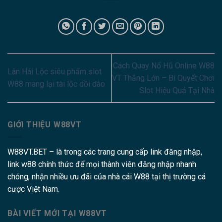
Cách Quay Nổ Hũ Online W88
Lân Hái Lộc siêu phẩm slot
VT Thắng Lớn – Bí Quyết Chơi
W88 mang lại tài lộc dồi dào
Slot Hiệu Quả Tại Nhà
GIỚI THIỆU W88VT
W88VT.BET – là trong các trang cung cấp link đăng nhập,
link w88 chính thức để mọi thành viên đăng nhập nhanh
chóng, nhận nhiều ưu đãi của nhà cái W88 tại thị trường cá
cược Việt Nam.
BÀI VIẾT MỚI TẠI W88VT