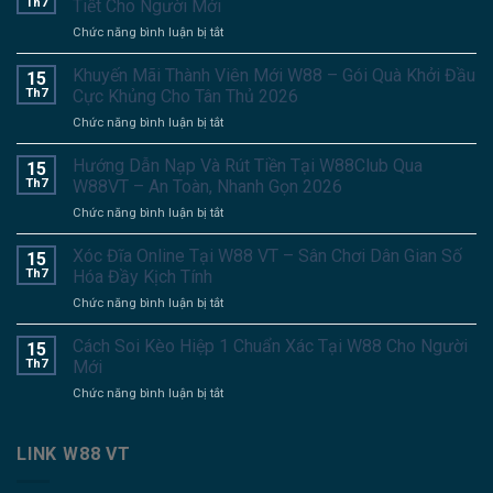
Trực
Th7
Tiết Cho Người Mới
Cho
vào
Tuyến
Người
ở
Chức năng bình luận bị tắt
W88
W88
Chơi
Cách
Chính
Uy
Chuyên
Chơi
Khuyến Mãi Thành Viên Mới W88 – Gói Quà Khởi Đầu
Thức,
15
Tín
Nghiệp
Bài
An
Th7
Cực Khủng Cho Tân Thủ 2026
Trên
Toàn
ở
Chức năng bình luận bị tắt
Mạng
2026
Khuyến
Từ
Mãi
Hướng Dẫn Nạp Và Rút Tiền Tại W88Club Qua
A–
15
Thành
Z:
Th7
W88VT – An Toàn, Nhanh Gọn 2026
Viên
Hướng
ở
Chức năng bình luận bị tắt
Mới
Dẫn
Hướng
W88
Chi
Dẫn
Xóc Đĩa Online Tại W88 VT – Sân Chơi Dân Gian Số
–
15
Tiết
Nạp
Gói
Th7
Hóa Đầy Kịch Tính
Cho
Và
Quà
Người
ở
Chức năng bình luận bị tắt
Rút
Khởi
Mới
Xóc
Tiền
Đầu
Đĩa
Cách Soi Kèo Hiệp 1 Chuẩn Xác Tại W88 Cho Người
Tại
15
Cực
Online
W88Club
Th7
Mới
Khủng
Tại
Qua
Cho
ở
Chức năng bình luận bị tắt
W88
W88VT
Tân
Cách
VT
–
Thủ
Soi
–
An
2026
Kèo
LINK W88 VT
Sân
Toàn,
Hiệp
Chơi
Nhanh
1
Dân
Gọn