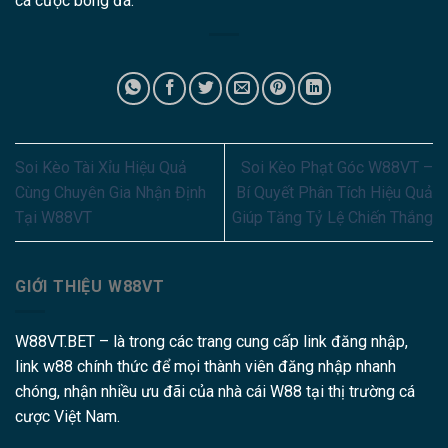
cá cược bóng đá.
Soi Kèo Tài Xỉu Hiệu Quả
Soi Kèo Phạt Góc W88VT –
Cùng Chuyên Gia Nhận Định
Bí Quyết Phân Tích Hiệu Quả
Tại W88VT
Giúp Tăng Tỷ Lệ Chiến Thắng
GIỚI THIỆU W88VT
W88VT.BET – là trong các trang cung cấp link đăng nhập,
link w88 chính thức để mọi thành viên đăng nhập nhanh
chóng, nhận nhiều ưu đãi của nhà cái W88 tại thị trường cá
cược Việt Nam.