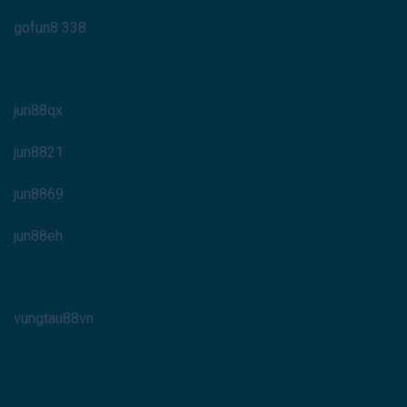
gofun8 338
jun88qx
jun8821
jun8869
jun88eh
vungtau88vn