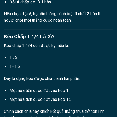
Đội A chấp đội B 1 bàn.
Nếu chọn đội A, họ cần thắng cách biệt ít nhất 2 bàn thì
người chơi mới thắng cược hoàn toàn.
Kèo Chấp 1 1/4 Là Gì?
Kèo chấp 1 1/4 còn được ký hiệu là:
1.25
1–1.5
Đây là dạng kèo được chia thành hai phần:
Một nửa tiền cược đặt vào kèo 1.
Một nửa tiền cược đặt vào kèo 1.5.
Chính cách chia này khiến kết quả thắng thua trở nên linh