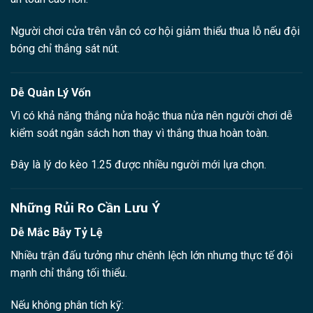
Người chơi cửa trên vẫn có cơ hội giảm thiểu thua lỗ nếu đội
bóng chỉ thắng sát nút.
Dễ Quản Lý Vốn
Vì có khả năng thắng nửa hoặc thua nửa nên người chơi dễ
kiểm soát ngân sách hơn thay vì thắng thua hoàn toàn.
Đây là lý do kèo 1.25 được nhiều người mới lựa chọn.
Những Rủi Ro Cần Lưu Ý
Dễ Mắc Bẫy Tỷ Lệ
Nhiều trận đấu tưởng như chênh lệch lớn nhưng thực tế đội
mạnh chỉ thắng tối thiểu.
Nếu không phân tích kỹ: