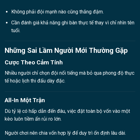
Không phải đội mạnh nào cũng thắng đậm.
Cần đánh giá khả năng ghi bàn thực tế thay vì chỉ nhìn tên
tuổi.
Những Sai Lầm Người Mới Thường Gặp
Cược Theo Cảm Tính
Nhiều người chỉ chọn đội nổi tiếng mà bỏ qua phong độ thực
tế hoặc lịch thi đấu dày đặc.
All-In Một Trận
Dù tỷ lệ có hấp dẫn đến đâu, việc đặt toàn bộ vốn vào một
kèo luôn tiềm ẩn rủi ro lớn.
Người chơi nên chia vốn hợp lý để duy trì ổn định lâu dài.