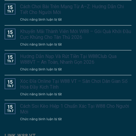
Cá
Đỉnh
–
Cách Chơi Bài Trên Mạng Từ A–Z: Hướng Dẫn Chi
Cược
15
Cao
link
Trực
Th7
Tiết Cho Người Mới
Cho
vào
Tuyến
Người
ở
Chức năng bình luận bị tắt
W88
W88
Chơi
Cách
Chính
Uy
Chuyên
Chơi
Khuyến Mãi Thành Viên Mới W88 – Gói Quà Khởi Đầu
Thức,
15
Tín
Nghiệp
Bài
An
Th7
Cực Khủng Cho Tân Thủ 2026
Trên
Toàn
ở
Chức năng bình luận bị tắt
Mạng
2026
Khuyến
Từ
Mãi
Hướng Dẫn Nạp Và Rút Tiền Tại W88Club Qua
A–
15
Thành
Z:
Th7
W88VT – An Toàn, Nhanh Gọn 2026
Viên
Hướng
ở
Chức năng bình luận bị tắt
Mới
Dẫn
Hướng
W88
Chi
Dẫn
Xóc Đĩa Online Tại W88 VT – Sân Chơi Dân Gian Số
–
15
Tiết
Nạp
Gói
Th7
Hóa Đầy Kịch Tính
Cho
Và
Quà
Người
ở
Chức năng bình luận bị tắt
Rút
Khởi
Mới
Xóc
Tiền
Đầu
Đĩa
Cách Soi Kèo Hiệp 1 Chuẩn Xác Tại W88 Cho Người
Tại
15
Cực
Online
W88Club
Th7
Mới
Khủng
Tại
Qua
Cho
ở
Chức năng bình luận bị tắt
W88
W88VT
Tân
Cách
VT
–
Thủ
Soi
–
An
2026
Kèo
LINK W88 VT
Sân