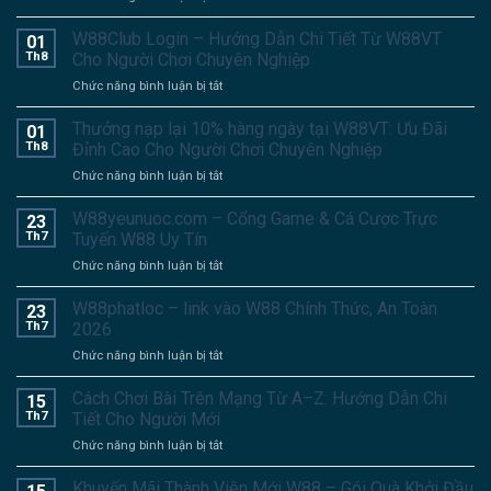
Giới
thiệu
W88Club Login – Hướng Dẫn Chi Tiết Từ W88VT
01
về
Th8
Cho Người Chơi Chuyên Nghiệp
BH666.CC
ở
Chức năng bình luận bị tắt
và
W88Club
cơ
Login
Thưởng nạp lại 10% hàng ngày tại W88VT: Ưu Đãi
hội
01
–
nhận
Th8
Đỉnh Cao Cho Người Chơi Chuyên Nghiệp
Hướng
200k
ở
Chức năng bình luận bị tắt
Dẫn
miễn
Thưởng
Chi
phí
nạp
W88yeunuoc.com – Cổng Game & Cá Cược Trực
Tiết
23
lại
Từ
Th7
Tuyến W88 Uy Tín
10%
W88VT
ở
Chức năng bình luận bị tắt
hàng
Cho
W88yeunuoc.com
ngày
Người
–
W88phatloc – link vào W88 Chính Thức, An Toàn
tại
23
Chơi
Cổng
W88VT:
Th7
2026
Chuyên
Game
Ưu
Nghiệp
ở
Chức năng bình luận bị tắt
&
Đãi
W88phatloc
Cá
Đỉnh
–
Cách Chơi Bài Trên Mạng Từ A–Z: Hướng Dẫn Chi
Cược
15
Cao
link
Trực
Th7
Tiết Cho Người Mới
Cho
vào
Tuyến
Người
ở
Chức năng bình luận bị tắt
W88
W88
Chơi
Cách
Chính
Uy
Chuyên
Chơi
Khuyến Mãi Thành Viên Mới W88 – Gói Quà Khởi Đầu
Thức,
Tín