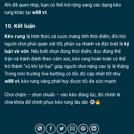
Khi đã quen nhịp, bạn có thể mở rộng sang các dạng kèo
rung khác tại
w88 vt
.
10. Kết luận
Kèo rung
là hình thức cá cược mang tính thời điểm, đòi hỏi
người chơi phải quan sát tốt, phản xạ nhanh và đặc biệt là
kỷ
luật về vốn
. Nếu biết chọn đúng thời điểm, đọc đúng thế
trận và tránh đánh theo cảm xúc, kèo rung hoàn toàn có thể
trở thành “vũ khí lợi hại” giúp người chơi nâng cao tỷ lệ thắng.
Trong môi trường live betting có tốc độ cập nhật tốt như
w88 vt
, kèo rung càng phát huy được tối đa sức mạnh.
Chơi chậm – chọn chuẩn – vào kèo đúng lúc, đó chính là
chìa khóa để chinh phục kèo rung lâu dài.