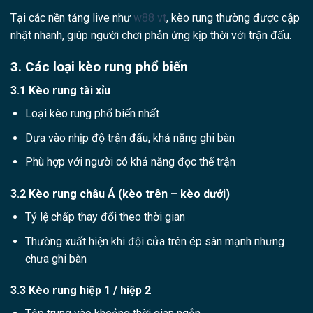
Tại các nền tảng live như
w88 vt
, kèo rung thường được cập
nhật nhanh, giúp người chơi phản ứng kịp thời với trận đấu.
3. Các loại kèo rung phổ biến
3.1 Kèo rung tài xỉu
Loại kèo rung phổ biến nhất
Dựa vào nhịp độ trận đấu, khả năng ghi bàn
Phù hợp với người có khả năng đọc thế trận
3.2 Kèo rung châu Á (kèo trên – kèo dưới)
Tỷ lệ chấp thay đổi theo thời gian
Thường xuất hiện khi đội cửa trên ép sân mạnh nhưng
chưa ghi bàn
3.3 Kèo rung hiệp 1 / hiệp 2