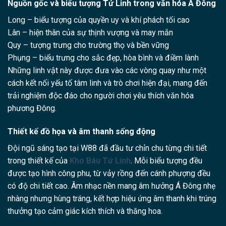
Nguồn gốc và biểu tượng Tứ Linh trong văn hóa Á Đông
Long – biểu tượng của quyền uy và khí phách tối cao
Lân – hiện thân của sự thịnh vượng và may mắn
Quy – tượng trưng cho trường thọ và bền vững
Phụng – biểu trưng cho sắc đẹp, hòa bình và điềm lành
Những linh vật này được đưa vào các vòng quay như một
cách kết nối yếu tố tâm linh và trò chơi hiện đại, mang đến
trải nghiệm độc đáo cho người chơi yêu thích văn hóa
phương Đông.
Thiết kế đồ họa và âm thanh sống động
Đội ngũ sáng tạo tại W88 đã đầu tư chỉn chu từng chi tiết
trong thiết kế của
Kho Báu Tứ Linh
. Mỗi biểu tượng đều
được tạo hình công phu, từ vảy rồng đến cánh phượng đều
có độ chi tiết cao. Âm nhạc nền mang âm hưởng Á Đông nhẹ
nhàng nhưng hùng tráng, kết hợp hiệu ứng âm thanh khi trúng
thưởng tạo cảm giác kích thích và thăng hoa.