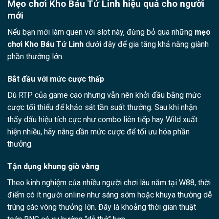
Mẹo chơi Kho Báu Tứ Linh hiệu quả cho người
mới
Nếu bạn mới làm quen với slot này, đừng bỏ qua những
mẹo
chơi Kho Báu Tứ Linh
dưới đây để gia tăng khả năng giành
phần thưởng lớn.
Bắt đầu với mức cược thấp
Dù RTP của game cao nhưng vẫn nên khởi đầu bằng mức
cược tối thiểu để khảo sát tần suất thưởng. Sau khi nhận
thấy dấu hiệu tích cực như combo liên tiếp hay Wild xuất
hiện nhiều, hãy nâng dần mức cược để tối ưu hóa phần
thưởng.
Tận dụng khung giờ vàng
Theo kinh nghiệm của nhiều người chơi lâu năm tại W88, thời
điểm có ít người online như sáng sớm hoặc khuya thường dễ
trúng các vòng thưởng lớn. Đây là khoảng thời gian thuật