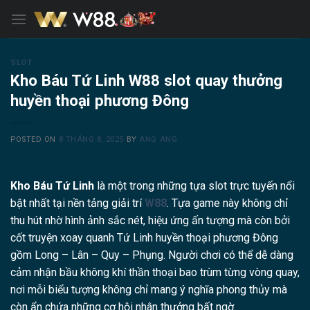
Skip
to
content
SLOT
Kho Báu Tứ Linh W88 slot quay thưởng
huyền thoại phương Đông
POSTED ON
8 THÁNG 8, 2025
BY
ANG ANG
Kho Báu Tứ Linh
là một trong những tựa slot trực tuyến nổi
bật nhất tại nền tảng giải trí
W88
. Tựa game này không chỉ
thu hút nhờ hình ảnh sắc nét, hiệu ứng ấn tượng mà còn bởi
cốt truyện xoay quanh Tứ Linh huyền thoại phương Đông
gồm Long – Lân – Quy – Phụng. Người chơi có thể dễ dàng
cảm nhận bầu không khí thần thoại bao trùm từng vòng quay,
nơi mỗi biểu tượng không chỉ mang ý nghĩa phong thủy mà
còn ẩn chứa những cơ hội nhân thưởng bất ngờ.