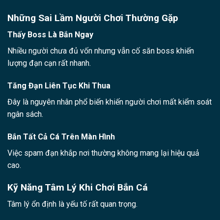
Những Sai Lầm Người Chơi Thường Gặp
Thấy Boss Là Bắn Ngay
Nhiều người chưa đủ vốn nhưng vẫn cố săn boss khiến
lượng đạn cạn rất nhanh.
Tăng Đạn Liên Tục Khi Thua
Đây là nguyên nhân phổ biến khiến người chơi mất kiểm soát
ngân sách.
Bắn Tất Cả Cá Trên Màn Hình
Việc spam đạn khắp nơi thường không mang lại hiệu quả
cao.
Kỹ Năng Tâm Lý Khi Chơi Bắn Cá
Tâm lý ổn định là yếu tố rất quan trọng.