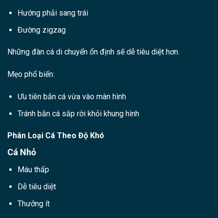
Hướng phải sang trái
Đường zigzag
Những đàn cá di chuyển ổn định sẽ dễ tiêu diệt hơn.
Mẹo phổ biến:
Ưu tiên bắn cá vừa vào màn hình
Tránh bắn cá sắp rời khỏi khung hình
Phân Loại Cá Theo Độ Khó
Cá Nhỏ
Máu thấp
Dễ tiêu diệt
Thưởng ít