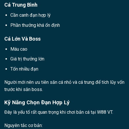
Cá Trung Bình
Cần canh đạn hợp lý
Phần thưởng khá ổn định
Cá Lớn Và Boss
Máu cao
Giá trị thưởng lớn
Tốn nhiều đạn
Người mới nên ưu tiên săn cá nhỏ và cá trung để tích lũy vốn
trước khi săn boss.
Kỹ Năng Chọn Đạn Hợp Lý
Đây là yếu tố rất quan trọng khi chơi bắn cá tại W88 VT.
Nguyên tắc cơ bản: