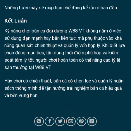
Những bước này sẽ giúp hạn chế đáng kể rủi ro ban đầu.
Kết Luận
Kỹ năng chơi bắn cá đại dương W88 VT không nằm ở việc
sử dụng đạn mạnh hay bắn liên tục, mà phụ thuộc vào khả
năng quan sát, chiến thuật và quản lý vốn hợp lý. Khi biết lựa
chọn đúng mục tiêu, tận dụng thời điểm phù hợp và kiểm
soát tâm lý tốt, người chơi hoàn toàn có thể nâng cao tỷ lệ
săn thưởng tại W88 VT.
Hãy chơi có chiến thuật, săn cá có chọn lọc và quản lý ngân
sách thông minh để tận hưởng trải nghiệm bắn cá hiệu quả
và bền vững hơn.