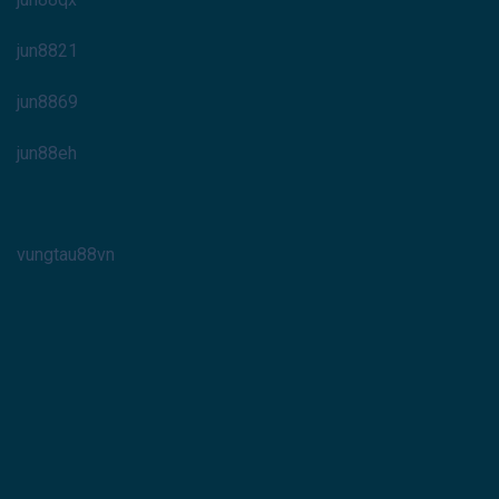
jun8821
jun8869
jun88eh
vungtau88vn