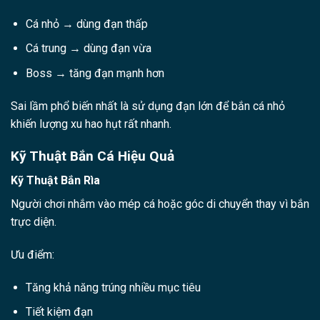
Cá nhỏ → dùng đạn thấp
Cá trung → dùng đạn vừa
Boss → tăng đạn mạnh hơn
Sai lầm phổ biến nhất là sử dụng đạn lớn để bắn cá nhỏ
khiến lượng xu hao hụt rất nhanh.
Kỹ Thuật Bắn Cá Hiệu Quả
Kỹ Thuật Bắn Rìa
Người chơi nhắm vào mép cá hoặc góc di chuyển thay vì bắn
trực diện.
Ưu điểm:
Tăng khả năng trúng nhiều mục tiêu
Tiết kiệm đạn