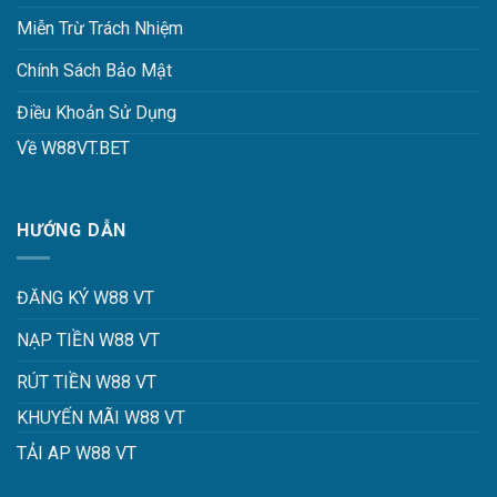
Miễn Trừ Trách Nhiệm
Chính Sách Bảo Mật
Điều Khoản Sử Dụng
Về W88VT.BET
HƯỚNG DẪN
ĐĂNG KÝ W88
VT
NẠP TIỀN W88
VT
RÚT TIỀN W88
VT
KHUYẾN MÃI W88 VT
TẢI AP W88
VT