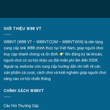
GIỚI THIỆU W88 VT
W88VT (W88 VT – W88VT.COM – W88VT.WIN) là nền tảng
cung cấp link W88 chính thức tại Việt Nam, giúp người chơi
truy cập nhanh chóng và ổn định.
Khi đăng ký tài khoản,
người chơi có cơ hội nhận ưu đãi miễn phí lên đến 300K.
Ngoài ra, website còn cung cấp hướng dẫn chi tiết về các
sản phẩm cá cược, cách chơi và kinh nghiệm giúp người chơi
nâng cao cơ hội chiến thắng.
CHÍNH SÁCH W88VT
Câu Hỏi Thường Gặp