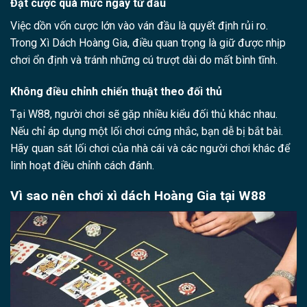
Đặt cược quá mức ngay từ đầu
Việc dồn vốn cược lớn vào ván đầu là quyết định rủi ro.
Trong Xì Dách Hoàng Gia, điều quan trọng là giữ được nhịp
chơi ổn định và tránh những cú trượt dài do mất bình tĩnh.
Không điều chỉnh chiến thuật theo đối thủ
Tại W88, người chơi sẽ gặp nhiều kiểu đối thủ khác nhau.
Nếu chỉ áp dụng một lối chơi cứng nhắc, bạn dễ bị bắt bài.
Hãy quan sát lối chơi của nhà cái và các người chơi khác để
linh hoạt điều chỉnh cách đánh.
Vì sao nên chơi xì dách Hoàng Gia tại W88