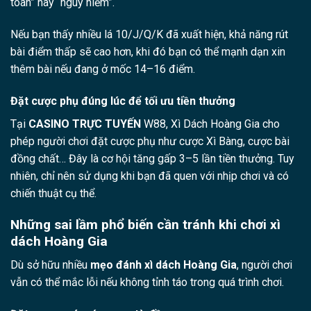
toàn” hay “nguy hiểm”.
Nếu bạn thấy nhiều lá 10/J/Q/K đã xuất hiện, khả năng rút
bài điểm thấp sẽ cao hơn, khi đó bạn có thể mạnh dạn xin
thêm bài nếu đang ở mốc 14–16 điểm.
Đặt cược phụ đúng lúc để tối ưu tiền thưởng
Tại
CASINO TRỰC TUYẾN
W88, Xì Dách Hoàng Gia cho
phép người chơi đặt cược phụ như cược Xì Bàng, cược bài
đồng chất… Đây là cơ hội tăng gấp 3–5 lần tiền thưởng. Tuy
nhiên, chỉ nên sử dụng khi bạn đã quen với nhịp chơi và có
chiến thuật cụ thể.
Những sai lầm phổ biến cần tránh khi chơi xì
dách Hoàng Gia
Dù sở hữu nhiều
mẹo đánh xì dách Hoàng Gia
, người chơi
vẫn có thể mắc lỗi nếu không tỉnh táo trong quá trình chơi.