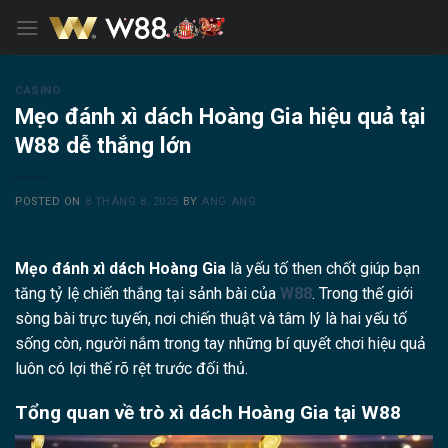
Skip
to
content
CASINO
Mẹo đánh xì dách Hoàng Gia hiệu quả tại
W88 dễ thắng lớn
POSTED ON
8 THÁNG 8, 2025
BY
ANG ANG
Mẹo đánh xì dách Hoàng Gia
là yếu tố then chốt giúp bạn
tăng tỷ lệ chiến thắng tại sảnh bài của
W88
. Trong thế giới
sòng bài trực tuyến, nơi chiến thuật và tâm lý là hai yếu tố
sống còn, người nắm trong tay những bí quyết chơi hiệu quả
luôn có lợi thế rõ rệt trước đối thủ.
Tổng quan về trò xì dách Hoàng Gia tại W88