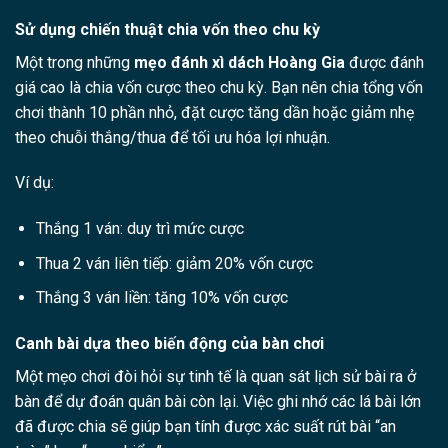
Sử dụng chiến thuật chia vốn theo chu kỳ
Một trong những
mẹo đánh xì dách Hoàng Gia
được đánh
giá cao là chia vốn cược theo chu kỳ. Bạn nên chia tổng vốn
chơi thành 10 phần nhỏ, đặt cược tăng dần hoặc giảm nhẹ
theo chuỗi thắng/thua để tối ưu hóa lợi nhuận.
Ví dụ:
Thắng 1 ván: duy trì mức cược
Thua 2 ván liên tiếp: giảm 20% vốn cược
Thắng 3 ván liền: tăng 10% vốn cược
Canh bài dựa theo biến động của bàn chơi
Một mẹo chơi đòi hỏi sự tinh tế là quan sát lịch sử bài ra ở
bàn để dự đoán quân bài còn lại. Việc ghi nhớ các lá bài lớn
đã được chia sẽ giúp bạn tính được xác suất rút bài “an