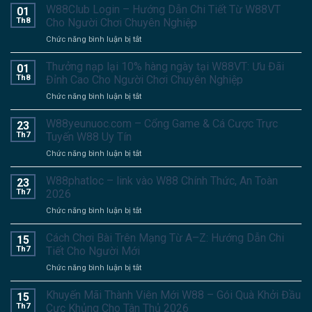
thiệu
W88Club Login – Hướng Dẫn Chi Tiết Từ W88VT
01
về
Th8
Cho Người Chơi Chuyên Nghiệp
BH666.CC
ở
Chức năng bình luận bị tắt
và
W88Club
cơ
Login
Thưởng nạp lại 10% hàng ngày tại W88VT: Ưu Đãi
hội
01
–
nhận
Th8
Đỉnh Cao Cho Người Chơi Chuyên Nghiệp
Hướng
200k
ở
Chức năng bình luận bị tắt
Dẫn
miễn
Thưởng
Chi
phí
nạp
W88yeunuoc.com – Cổng Game & Cá Cược Trực
Tiết
23
lại
Từ
Th7
Tuyến W88 Uy Tín
10%
W88VT
ở
Chức năng bình luận bị tắt
hàng
Cho
W88yeunuoc.com
ngày
Người
–
W88phatloc – link vào W88 Chính Thức, An Toàn
tại
23
Chơi
Cổng
W88VT:
Th7
2026
Chuyên
Game
Ưu
Nghiệp
ở
Chức năng bình luận bị tắt
&
Đãi
W88phatloc
Cá
Đỉnh
–
Cách Chơi Bài Trên Mạng Từ A–Z: Hướng Dẫn Chi
Cược
15
Cao
link
Trực
Th7
Tiết Cho Người Mới
Cho
vào
Tuyến
Người
ở
Chức năng bình luận bị tắt
W88
W88
Chơi
Cách
Chính
Uy
Chuyên
Chơi
Khuyến Mãi Thành Viên Mới W88 – Gói Quà Khởi Đầu
Thức,
15
Tín
Nghiệp
Bài
An
Th7
Cực Khủng Cho Tân Thủ 2026