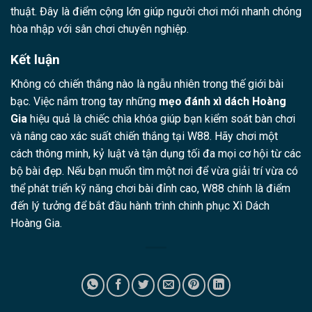
thuật. Đây là điểm cộng lớn giúp người chơi mới nhanh chóng
hòa nhập với sân chơi chuyên nghiệp.
Kết luận
Không có chiến thắng nào là ngẫu nhiên trong thế giới bài
bạc. Việc nắm trong tay những
mẹo đánh xì dách Hoàng
Gia
hiệu quả là chiếc chìa khóa giúp bạn kiểm soát bàn chơi
và nâng cao xác suất chiến thắng tại W88. Hãy chơi một
cách thông minh, kỷ luật và tận dụng tối đa mọi cơ hội từ các
bộ bài đẹp. Nếu bạn muốn tìm một nơi để vừa giải trí vừa có
thể phát triển kỹ năng chơi bài đỉnh cao, W88 chính là điểm
đến lý tưởng để bắt đầu hành trình chinh phục Xì Dách
Hoàng Gia.