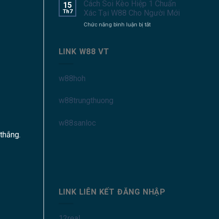
Đĩa
W88Club
Cho
Cách Soi Kèo Hiệp 1 Chuẩn
15
Online
Qua
Tân
Th7
Xác Tại W88 Cho Người Mới
Tại
W88VT
Thủ
ở
Chức năng bình luận bị tắt
W88
–
2026
Cách
VT
An
Soi
–
Toàn,
Kèo
LINK W88 VT
Sân
Nhanh
Hiệp
Chơi
Gọn
1
Dân
2026
Chuẩn
Gian
w88hoh
Xác
Số
Tại
Hóa
W88
w88trungthuong
Đầy
Cho
Kịch
Người
Tính
w88sanloc
Mới
thắng.
LINK LIÊN KẾT ĐĂNG NHẬP
12real