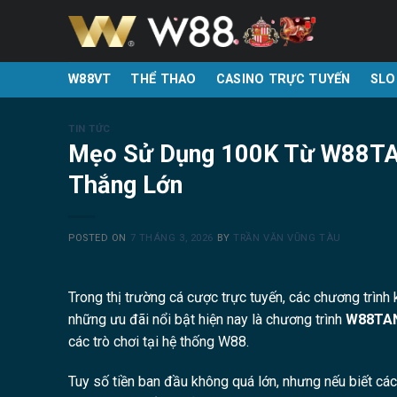
Skip
to
content
W88VT
THỂ THAO
CASINO TRỰC TUYẾN
SLO
TIN TỨC
Mẹo Sử Dụng 100K Từ W88TA
Thắng Lớn
POSTED ON
7 THÁNG 3, 2026
BY
TRẦN VĂN VŨNG TÀU
Trong thị trường cá cược trực tuyến, các chương trình
những ưu đãi nổi bật hiện nay là chương trình
W88TA
các trò chơi tại hệ thống W88.
Tuy số tiền ban đầu không quá lớn, nhưng nếu biết các