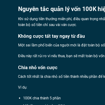
Nguyên tắc quản lý vốn 100K hi
Khi sử dụng tiền thưởng miễn phí, điều quan trọng nhất
toàn bộ số tiền chỉ sau vài ván cược.
Không cược tất tay ngay từ đầu
Một sai lầm phổ biến của người mới là đặt toàn bộ số
Điều này rất rủi ro vì nếu thua, bạn sẽ mất toàn bộ vốn
Chia nhỏ vốn cược
Cách tốt nhất là chia nhỏ số tiền thành nhiều phần để k
Ví dụ:
100K chia thành 5 phần