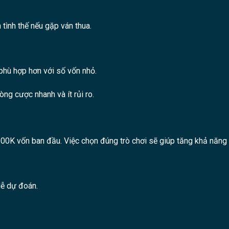
tình thế nếu gặp ván thua.
 phù hợp hơn với số vốn nhỏ.
òng cược nhanh và ít rủi ro.
100K vốn ban đầu. Việc chọn đúng trò chơi sẽ giúp tăng khả năng 
dễ dự đoán.