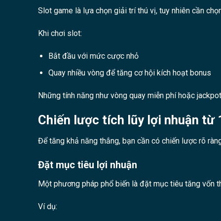
Slot game là lựa chọn giải trí thú vị, tuy nhiên cần c
Khi chơi slot:
Bắt đầu với mức cược nhỏ
Quay nhiều vòng để tăng cơ hội kích hoạt bonus
Những tính năng như vòng quay miễn phí hoặc jackpot
Chiến lược tích lũy lợi nhuận từ
Để tăng khả năng thắng, bạn cần có chiến lược rõ ràng
Đặt mục tiêu lợi nhuận
Một phương pháp phổ biến là đặt mục tiêu tăng vốn t
Ví dụ: