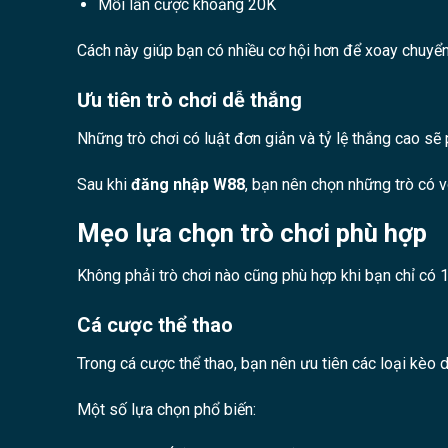
Mỗi lần cược khoảng 20K
Cách này giúp bạn có nhiều cơ hội hơn để xoay chuyển 
Ưu tiên trò chơi dễ thắng
Những trò chơi có luật đơn giản và tỷ lệ thắng cao sẽ
Sau khi
đăng nhập W88
, bạn nên chọn những trò có v
Mẹo lựa chọn trò chơi phù hợp
Không phải trò chơi nào cũng phù hợp khi bạn chỉ có 
Cá cược thể thao
Trong cá cược thể thao, bạn nên ưu tiên các loại kèo 
Một số lựa chọn phổ biến: