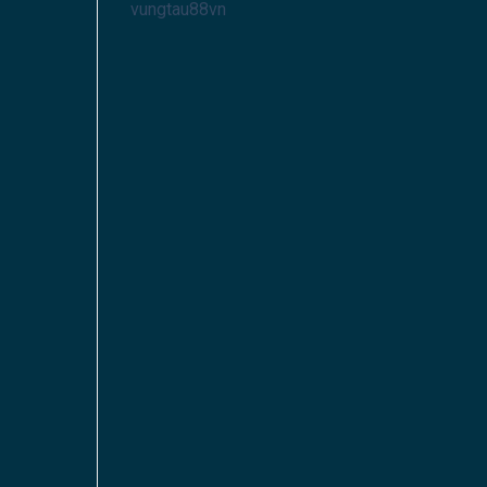
vungtau88vn