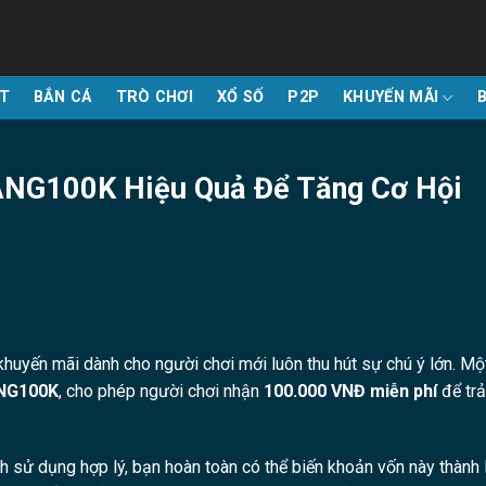
T
BẮN CÁ
TRÒ CHƠI
XỔ SỐ
P2P
KHUYẾN MÃI
NG100K Hiệu Quả Để Tăng Cơ Hội
 khuyến mãi dành cho người chơi mới luôn thu hút sự chú ý lớn. Mộ
NG100K
, cho phép người chơi nhận
100.000 VNĐ miễn phí
để trả
h sử dụng hợp lý, bạn hoàn toàn có thể biến khoản vốn này thành 