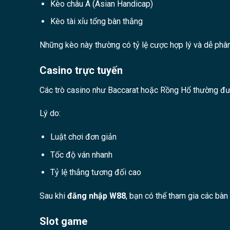
Kèo châu Á (Asian Handicap)
Kèo tài xỉu tổng bàn thắng
Những kèo này thường có tỷ lệ cược hợp lý và dễ phân
Casino trực tuyến
Các trò casino như Baccarat hoặc Rồng Hổ thường đượ
Lý do:
Luật chơi đơn giản
Tốc độ ván nhanh
Tỷ lệ thắng tương đối cao
Sau khi
đăng nhập W88
, bạn có thể tham gia các bàn
Slot game