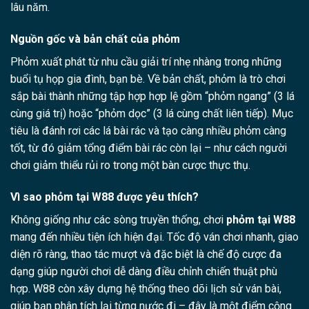
lâu năm.
Nguồn gốc và bản chất của phỏm
Phỏm xuất phát từ nhu cầu giải trí nhẹ nhàng trong những
buổi tụ họp gia đình, bạn bè. Về bản chất, phỏm là trò chơi
sắp bài thành những tập hợp hợp lệ gồm “phỏm ngang” (3 lá
cùng giá trị) hoặc “phỏm dọc” (3 lá cùng chất liên tiếp). Mục
tiêu là đánh rơi các lá bài rác và tạo càng nhiều phỏm càng
tốt, từ đó giảm tổng điểm bài rác còn lại – như cách người
chơi giảm thiểu rủi ro trong một bàn cược thực thụ.
Vì sao phỏm tại W88 được yêu thích?
Không giống như các sòng truyền thống, chơi
phỏm tại W88
mang đến nhiều tiện ích hiện đại. Tốc độ ván chơi nhanh, giao
diện rõ ràng, thao tác mượt và đặc biệt là chế độ cược đa
dạng giúp người chơi dễ dàng điều chỉnh chiến thuật phù
hợp. W88 còn xây dựng hệ thống theo dõi lịch sử ván bài,
giúp bạn phân tích lại từng nước đi – đây là một điểm cộng