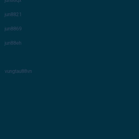
jun88qx
jun8821
jun8869
jun88eh
vungtau88vn