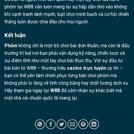
phỏm tại W88 vẫn luôn mang lại sự hấp dẫn nhờ vào không
khí cạnh tranh lành mạnh, luật chơi minh bạch và cơ hội chiến
thắng luôn được chia đều cho mọi người.
Kết luận
Phỏm
không chỉ là một trò chơi bài đơn thuần, mà còn là đấu
trường trí tuệ nơi bạn phải vận dụng kỹ năng, chiến lược và
sự điềm tĩnh như một tay chơi bài thực thụ. Với sự đầu tư
bài bản từ W88 – thương hiệu
casino trực tuyến
uy tín –
bạn có thể yên tâm chinh phục từng bàn chơi phỏm mà
không phải lo lắng về tính công bằng hay chất lượng dịch vụ.
Hãy tham gia ngay tại
W88
để cảm nhận sự khác biệt mà
một nhà cái chuẩn quốc tế mang lại.