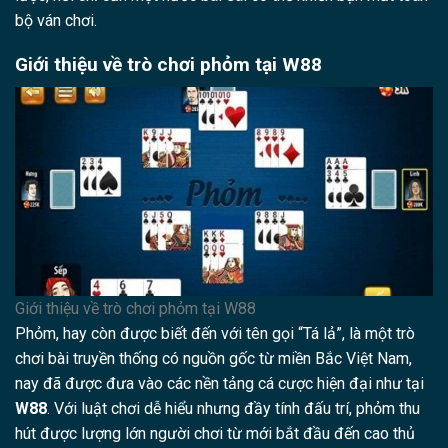
bộ ván chơi.
Giới thiệu về trò chơi phỏm tại W88
Giới thiệu về trò chơi phỏm tại W88
Phỏm, hay còn được biết đến với tên gọi “Tá lả”, là một trò
chơi bài truyền thống có nguồn gốc từ miền Bắc Việt Nam,
nay đã được đưa vào các nền tảng cá cược hiện đại như tại
W88
. Với luật chơi dễ hiểu nhưng đầy tính đấu trí, phỏm thu
hút được lượng lớn người chơi từ mới bắt đầu đến cao thủ