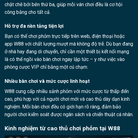
chặt chẽ bởi bên thứ ba, giúp mỗi ván chơi đều là cơ hội
công bằng cho tất cả.
Hỗ trợ đa nền tảng tiện lợi
Bạn có thể chơi phỏm trực tiếp trên web, điện thoại hoặc
app W88 với chất lượng mượt mà không độ trễ. Dù bạn đang
ở nhà hay đang di chuyển, chỉ cần một thiết bị kết nối mạng
là có thể ngồi vào bàn chơi ngay lập tức – y như việc vào
phòng cược VIP chỉ bằng một cú chạm.
Nhiều bàn chơi và mức cược linh hoạt
W88 cung cấp nhiều sảnh phỏm với mức cược từ thấp đến
cao, phù hợp với cả người chơi mới và cao thủ dày dạn kinh
nghiệm. Mỗi bàn chơi đều có giới hạn rõ ràng, đảm bảo
người chơi kiểm soát được ngân sách và chiến thuật cá nhân.
Kinh nghiệm từ cao thủ chơi phỏm tại W88