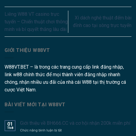
Liêng W88 VT casino trực
Xì dách nghệ thuật đếm bài
tuyến – Chiến thuật chơi thông
đỉnh cao tại sòng trực tuyến
minh và bí quyết thắng lâu dài
GIỚI THIỆU W88VT
W88VT.BET – là trong các trang cung cấp link đăng nhập,
link w88 chính thức để mọi thành viên đăng nhập nhanh
chóng, nhận nhiều ưu đãi của nhà cái W88 tại thị trường cá
cược Việt Nam.
BÀI VIẾT MỚI TẠI W88VT
Giới thiệu về BH666.CC và cơ hội nhận 200k miễn phí
01
Th8
ở
Chức năng bình luận bị tắt
Giới