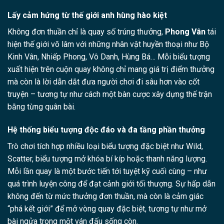
Lấy cảm hứng từ thế giới anh hùng hào kiệt
Không đơn thuần chỉ là quay số trúng thưởng,
Phong Vân
tái
hiện thế giới võ lâm với những nhân vật huyền thoại như Bộ
Kinh Vân, Nhiếp Phong, Vô Danh, Hùng Bá… Mỗi biểu tượng
xuất hiện trên cuộn quay không chỉ mang giá trị điểm thưởng
mà còn là lời dẫn dắt đưa người chơi đi sâu hơn vào cốt
truyện – tương tự như cách một bàn cược xây dựng thế trận
bằng từng quân bài.
Hệ thống biểu tượng độc đáo và đa tầng phần thưởng
Trò chơi tích hợp nhiều loại biểu tượng đặc biệt như Wild,
Scatter, biểu tượng mở khóa bí kíp hoặc thanh năng lượng.
Mỗi lần quay là một bước tiến tới tuyệt kỹ cuối cùng – như
quá trình luyện công để đạt cảnh giới tối thượng. Sự hấp dẫn
không đến từ mức thưởng đơn thuần, mà còn là cảm giác
“phá kết giới” để mở vòng quay đặc biệt, tương tự như mở
bài ngửa trong một ván đấu sống còn.