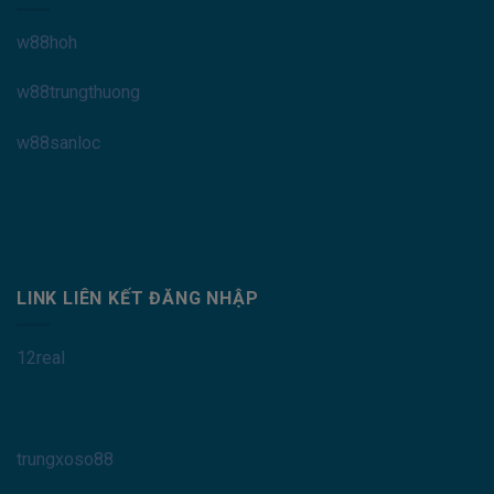
Nhanh
1
Dân
Gọn
Chuẩn
Gian
w88hoh
2026
Xác
Số
Tại
Hóa
W88
w88trungthuong
Đầy
Cho
Kịch
Người
Tính
w88sanloc
Mới
LINK LIÊN KẾT ĐĂNG NHẬP
12real
trungxoso88