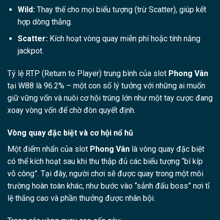
Wild:
Thay thế cho mọi biểu tượng (trừ Scatter), giúp kết
hợp dòng thắng.
Scatter:
Kích hoạt vòng quay miễn phí hoặc tính năng
jackpot.
Tỷ lệ RTP (Return to Player) trung bình của slot
Phong Vân
tại W88 là 96.2% – một con số lý tưởng với những ai muốn
giữ vững vốn và nuôi cơ hội trúng lớn như một tay cược đang
xoay vòng vốn để chờ đòn quyết định.
Vòng quay đặc biệt và cơ hội nổ hũ
Một điểm nhấn của slot
Phong Vân
là vòng quay đặc biệt
có thể kích hoạt sau khi thu thập đủ các biểu tượng “bí kíp
võ công”. Tại đây, người chơi sẽ được quay trong một môi
trường hoàn toàn khác, như bước vào “sảnh đấu boss” nơi tỉ
lệ thắng cao và phần thưởng được nhân bội.