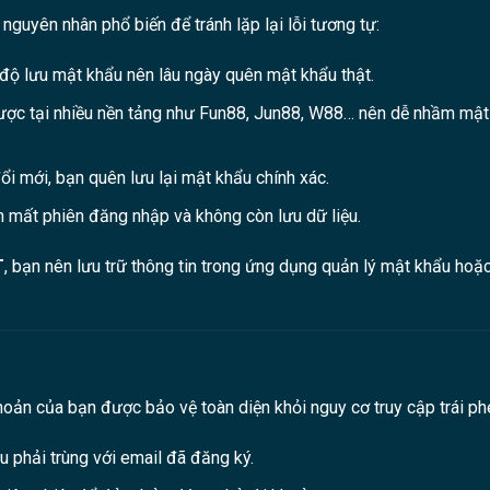
nguyên nhân phổ biến để tránh lặp lại lỗi tương tự:
ộ lưu mật khẩu nên lâu ngày quên mật khẩu thật.
ược tại nhiều nền tảng như Fun88, Jun88, W88… nên dễ nhầm mật
ổi mới, bạn quên lưu lại mật khẩu chính xác.
 mất phiên đăng nhập và không còn lưu dữ liệu.
T
, bạn nên lưu trữ thông tin trong ứng dụng quản lý mật khẩu hoặc
 khoản của bạn được bảo vệ toàn diện khỏi nguy cơ truy cập trái ph
 phải trùng với email đã đăng ký.