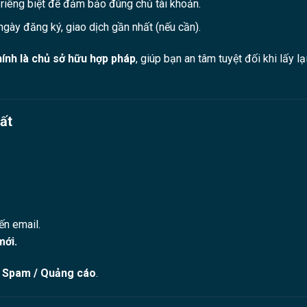
iêng biệt để đảm bảo đúng chủ tài khoản.
gày đăng ký, giao dịch gần nhất (nếu cần).
ính là chủ sở hữu hợp pháp
, giúp bạn an tâm tuyệt đối khi lấy lại
ất
n email.
mới.
c
Spam / Quảng cáo
.