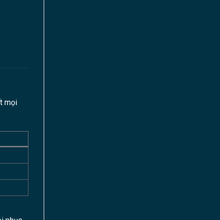
t mọi