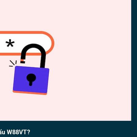
khẩu W88VT?