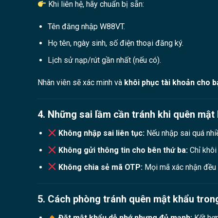
Khi liên hệ, hãy chuẩn bị sẵn:
Tên đăng nhập W88VT.
Họ tên, ngày sinh, số điện thoại đăng ký.
Lịch sử nạp/rút gần nhất (nếu có).
Nhân viên sẽ xác minh và
khôi phục tài khoản cho 
4. Những sai lầm cần tránh khi quên mậ
Không nhập sai liên tục:
Nếu nhập sai quá nhiều
Không gửi thông tin cho bên thứ ba:
Chỉ khôi
Không chia sẻ mã OTP:
Mọi mã xác nhận đều l
5. Cách phòng tránh quên mật khẩu trong
Đặt mật khẩu dễ nhớ nhưng đủ mạnh:
Kết hợp