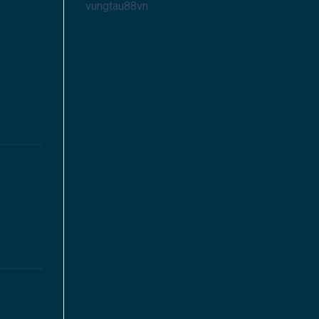
vungtau88vn