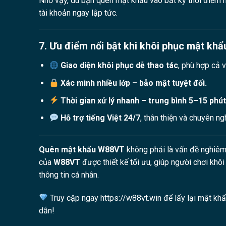
Nhờ vậy, dù bạn quên mật khẩu vào bất kỳ thời điểm 
tài khoản ngay lập tức.
7. Ưu điểm nổi bật khi khôi phục mật kh
Giao diện khôi phục dễ thao tác
, phù hợp cả 
Xác minh nhiều lớp – bảo mật tuyệt đối.
Thời gian xử lý nhanh – trung bình 5–15 phút
Hỗ trợ tiếng Việt 24/7
, thân thiện và chuyên ng
Quên mật khẩu W88VT
không phải là vấn đề nghiêm 
của
W88VT
được thiết kế tối ưu, giúp người chơi khôi
thông tin cá nhân.
Truy cập ngay https://w88vt.win để lấy lại mật khẩ
dẫn!