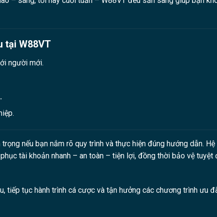
nào – sáng, tối hay cuối tuần – W88VT đều sẵn sàng giúp bạn kh
ẩu tại W88VT
với người mới.
.
hiệp.
trọng nếu bạn nắm rõ quy trình và thực hiện đúng hướng dẫn. Hệ
 phục tài khoản nhanh – an toàn – tiện lợi, đồng thời bảo vệ tuyệt 
u, tiếp tục hành trình cá cược và tận hưởng các chương trình ưu đ