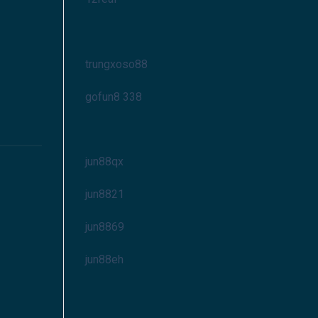
trungxoso88
gofun8 338
jun88qx
jun8821
jun8869
jun88eh