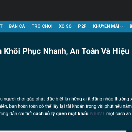
T
BẮN CÁ
TRÒ CHƠI
XỔ SỐ
P2P
KHUYẾN MÃI
Khôi Phục Nhanh, An Toàn Và Hiệu
ều người chơi gặp phải, đặc biệt là những ai ít đăng nhập thường
iên, bạn hoàn toàn có thể lấy lại tài khoản trong vài phút nếu nắ
ướng dẫn chi tiết
cách xử lý quên mật khẩu
W88VT
một cách an 