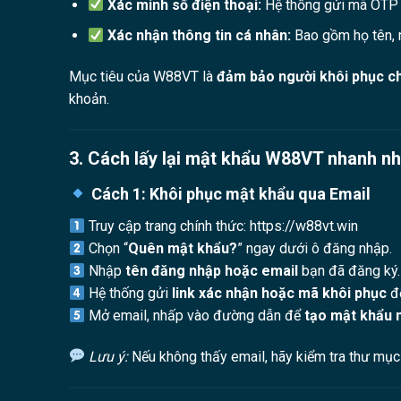
Xác minh số điện thoại:
Hệ thống gửi mã OTP r
Xác nhận thông tin cá nhân:
Bao gồm họ tên, n
Mục tiêu của W88VT là
đảm bảo người khôi phục ch
khoản.
3. Cách lấy lại mật khẩu W88VT nhanh nh
Cách 1: Khôi phục mật khẩu qua Email
Truy cập trang chính thức: https://w88vt.win
Chọn “
Quên mật khẩu?
” ngay dưới ô đăng nhập.
Nhập
tên đăng nhập hoặc email
bạn đã đăng ký.
Hệ thống gửi
link xác nhận hoặc mã khôi phục
đế
Mở email, nhấp vào đường dẫn để
tạo mật khẩu 
Lưu ý:
Nếu không thấy email, hãy kiểm tra thư mụ