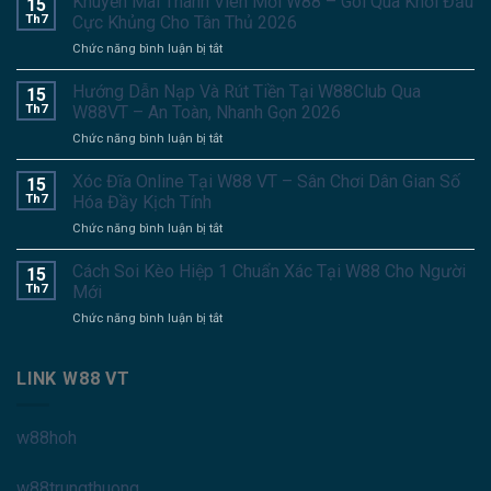
Khuyến Mãi Thành Viên Mới W88 – Gói Quà Khởi Đầu
15
Tín
Nghiệp
Bài
An
Th7
Cực Khủng Cho Tân Thủ 2026
Trên
Toàn
ở
Chức năng bình luận bị tắt
Mạng
2026
Khuyến
Từ
Mãi
Hướng Dẫn Nạp Và Rút Tiền Tại W88Club Qua
A–
15
Thành
Z:
Th7
W88VT – An Toàn, Nhanh Gọn 2026
Viên
Hướng
ở
Chức năng bình luận bị tắt
Mới
Dẫn
Hướng
W88
Chi
Dẫn
Xóc Đĩa Online Tại W88 VT – Sân Chơi Dân Gian Số
–
15
Tiết
Nạp
Gói
Th7
Hóa Đầy Kịch Tính
Cho
Và
Quà
Người
ở
Chức năng bình luận bị tắt
Rút
Khởi
Mới
Xóc
Tiền
Đầu
Đĩa
Cách Soi Kèo Hiệp 1 Chuẩn Xác Tại W88 Cho Người
Tại
15
Cực
Online
W88Club
Th7
Mới
Khủng
Tại
Qua
Cho
ở
Chức năng bình luận bị tắt
W88
W88VT
Tân
Cách
VT
–
Thủ
Soi
–
An
2026
Kèo
LINK W88 VT
Sân
Toàn,
Hiệp
Chơi
Nhanh
1
Dân
Gọn
Chuẩn
Gian
w88hoh
2026
Xác
Số
Tại
Hóa
W88
w88trungthuong
Đầy