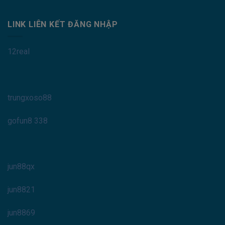
LINK LIÊN KẾT ĐĂNG NHẬP
12real
trungxoso88
gofun8 338
jun88qx
jun8821
jun8869