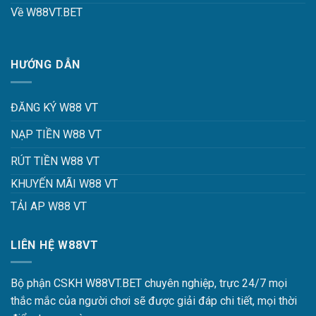
Về W88VT.BET
HƯỚNG DẪN
ĐĂNG KÝ W88
VT
NẠP TIỀN W88
VT
RÚT TIỀN W88
VT
KHUYẾN MÃI W88 VT
TẢI AP W88
VT
LIÊN HỆ W88VT
Bộ phận CSKH W88VT.BET chuyên nghiệp, trực 24/7 mọi
thắc mắc của người chơi sẽ được giải đáp chi tiết, mọi thời