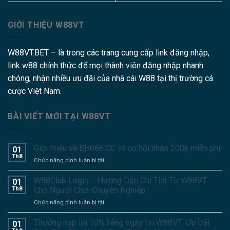
GIỚI THIỆU W88VT
W88VT.BET – là trong các trang cung cấp link đăng nhập,
link w88 chính thức để mọi thành viên đăng nhập nhanh
chóng, nhận nhiều ưu đãi của nhà cái W88 tại thị trường cá
cược Việt Nam.
BÀI VIẾT MỚI TẠI W88VT
Giới thiệu về BH666.CC và cơ hội nhận 200k miễn phí
01
Th8
ở
Chức năng bình luận bị tắt
Giới
thiệu
W88Club Login – Hướng Dẫn Chi Tiết Từ W88VT
01
về
Th8
Cho Người Chơi Chuyên Nghiệp
BH666.CC
ở
Chức năng bình luận bị tắt
và
W88Club
cơ
Login
Thưởng nạp lại 10% hàng ngày tại W88VT: Ưu Đãi
hội
01
–
nhận