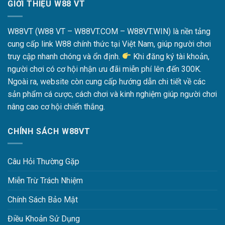
GIỚI THIỆU W88 VT
W88VT (W88 VT – W88VT.COM – W88VT.WIN) là nền tảng
cung cấp link W88 chính thức tại Việt Nam, giúp người chơi
truy cập nhanh chóng và ổn định.
Khi đăng ký tài khoản,
người chơi có cơ hội nhận ưu đãi miễn phí lên đến 300K.
Ngoài ra, website còn cung cấp hướng dẫn chi tiết về các
sản phẩm cá cược, cách chơi và kinh nghiệm giúp người chơi
nâng cao cơ hội chiến thắng.
CHÍNH SÁCH W88VT
Câu Hỏi Thường Gặp
Miễn Trừ Trách Nhiệm
Chính Sách Bảo Mật
Điều Khoản Sử Dụng