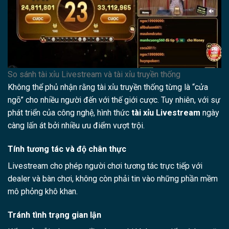
So sánh tài xỉu Livestream và tài xỉu truyền thống
Không thể phủ nhận rằng tài xỉu truyền thống từng là “cửa
ngõ” cho nhiều người đến với thế giới cược. Tuy nhiên, với sự
phát triển của công nghệ, hình thức
tài xỉu Livestream
ngày
càng lấn át bởi nhiều ưu điểm vượt trội.
Tính tương tác và độ chân thực
Livestream cho phép người chơi tương tác trực tiếp với
dealer và bàn chơi, không còn phải tin vào những phần mềm
mô phỏng khô khan.
Tránh tình trạng gian lận