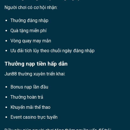
Người chơi có cơ hội nhận:
Thưởng đăng nhập
Quà tặng miễn phí
Vòng quay may mắn
Ưu đãi tích lũy theo chuỗi ngày đăng nhập
Thưởng nạp tiền hấp dẫn
Jun88 thường xuyên triển khai:
Bonus nạp lần đầu
Thưởng hoàn trả
Khuyến mãi thể thao
Event casino trực tuyến