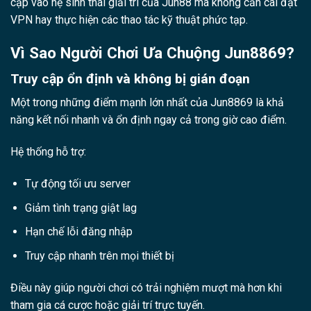
cập vào hệ sinh thái giải trí của Jun88 mà không cần cài đặt
VPN hay thực hiện các thao tác kỹ thuật phức tạp.
Vì Sao Người Chơi Ưa Chuộng Jun8869?
Truy cập ổn định và không bị gián đoạn
Một trong những điểm mạnh lớn nhất của Jun8869 là khả
năng kết nối nhanh và ổn định ngay cả trong giờ cao điểm.
Hệ thống hỗ trợ:
Tự động tối ưu server
Giảm tình trạng giật lag
Hạn chế lỗi đăng nhập
Truy cập nhanh trên mọi thiết bị
Điều này giúp người chơi có trải nghiệm mượt mà hơn khi
tham gia cá cược hoặc giải trí trực tuyến.