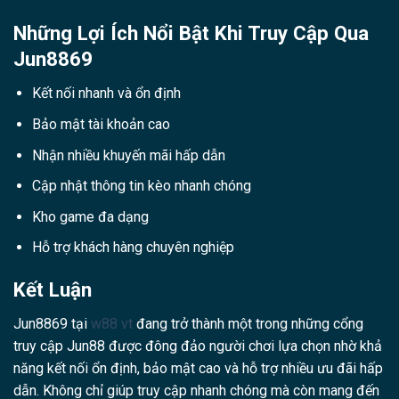
Những Lợi Ích Nổi Bật Khi Truy Cập Qua
Jun8869
Kết nối nhanh và ổn định
Bảo mật tài khoản cao
Nhận nhiều khuyến mãi hấp dẫn
Cập nhật thông tin kèo nhanh chóng
Kho game đa dạng
Hỗ trợ khách hàng chuyên nghiệp
Kết Luận
Jun8869 tại
w88 vt
đang trở thành một trong những cổng
truy cập Jun88 được đông đảo người chơi lựa chọn nhờ khả
năng kết nối ổn định, bảo mật cao và hỗ trợ nhiều ưu đãi hấp
dẫn. Không chỉ giúp truy cập nhanh chóng mà còn mang đến