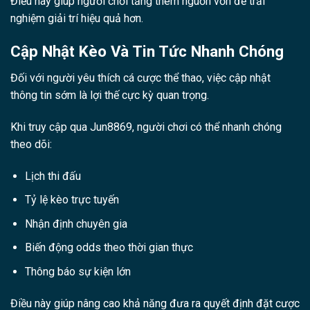
Điều này giúp người chơi tăng thêm nguồn vốn để trải
nghiệm giải trí hiệu quả hơn.
Cập Nhật Kèo Và Tin Tức Nhanh Chóng
Đối với người yêu thích cá cược thể thao, việc cập nhật
thông tin sớm là lợi thế cực kỳ quan trọng.
Khi truy cập qua Jun8869, người chơi có thể nhanh chóng
theo dõi:
Lịch thi đấu
Tỷ lệ kèo trực tuyến
Nhận định chuyên gia
Biến động odds theo thời gian thực
Thông báo sự kiện lớn
Điều này giúp nâng cao khả năng đưa ra quyết định đặt cược