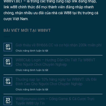
W88VT.BET – là trong các trang cung cấp link đăng nhập,
link w88 chính thức để mọi thành viên đăng nhập nhanh
chóng, nhận nhiều ưu đãi của nhà cái W88 tại thị trường cá
cược Việt Nam.
BÀI VIẾT MỚI TẠI W88VT
Giới thiệu về BH666.CC và cơ hội nhận 200k miễn phí
01
Th8
ở
Chức năng bình luận bị tắt
Giới
thiệu
W88Club Login – Hướng Dẫn Chi Tiết Từ W88VT
01
về
Th8
Cho Người Chơi Chuyên Nghiệp
BH666.CC
ở
Chức năng bình luận bị tắt
và
W88Club
cơ
Login
Thưởng nạp lại 10% hàng ngày tại W88VT: Ưu Đãi
hội
01
–
nhận
Th8
Đỉnh Cao Cho Người Chơi Chuyên Nghiệp
Hướng
200k
ở
Chức năng bình luận bị tắt
Dẫn
miễn
Thưởng
Chi
phí
nạp
W88yeunuoc.com – Cổng Game & Cá Cược Trực
Tiết
23
lại
Từ
Th7
Tuyến W88 Uy Tín
10%