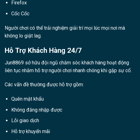
Firefox
Cốc Cốc
Người chơi có thể trải nghiệm giải trí mọi lúc mọi nơi mà
không lo giật lag.
Hỗ Trợ Khách Hàng 24/7
Jun8869 sở hữu đội ngũ chăm sóc khách hàng hoạt động
liên tục nhằm hỗ trợ người chơi nhanh chóng khi gặp sự cố.
Các vấn đề thường được hỗ trợ gồm:
Quên mật khẩu
Không đăng nhập được
Lỗi giao dịch
Hỗ trợ khuyến mãi