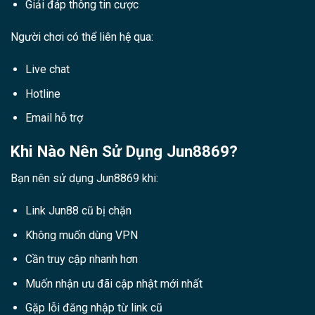
Giải đáp thông tin cược
Người chơi có thể liên hệ qua:
Live chat
Hotline
Email hỗ trợ
Khi Nào Nên Sử Dụng Jun8869?
Bạn nên sử dụng Jun8869 khi:
Link Jun88 cũ bị chặn
Không muốn dùng VPN
Cần truy cập nhanh hơn
Muốn nhận ưu đãi cập nhật mới nhất
Gặp lỗi đăng nhập từ link cũ