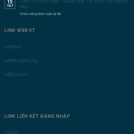
Cách Soi Kèo Hiệp 1 Chuẩn Xác Tại W88 Cho Người
Tại
15
Cực
Online
W88Club
Th7
Mới
Khủng
Tại
Qua
Cho
ở
Chức năng bình luận bị tắt
W88
W88VT
Tân
Cách
VT
–
Thủ
Soi
–
An
2026
Kèo
LINK W88 VT
Sân
Toàn,
Hiệp
Chơi
Nhanh
1
Dân
Gọn
Chuẩn
Gian
w88hoh
2026
Xác
Số
Tại
Hóa
W88
w88trungthuong
Đầy
Cho
Kịch
Người
Tính
w88sanloc
Mới
LINK LIÊN KẾT ĐĂNG NHẬP
12real