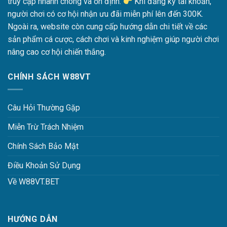
truy cập nhanh chóng và ổn định.
Khi đăng ký tài khoản,
người chơi có cơ hội nhận ưu đãi miễn phí lên đến 300K.
Ngoài ra, website còn cung cấp hướng dẫn chi tiết về các
sản phẩm cá cược, cách chơi và kinh nghiệm giúp người chơi
nâng cao cơ hội chiến thắng.
CHÍNH SÁCH W88VT
Câu Hỏi Thường Gặp
Miễn Trừ Trách Nhiệm
Chính Sách Bảo Mật
Điều Khoản Sử Dụng
Về W88VT.BET
HƯỚNG DẪN