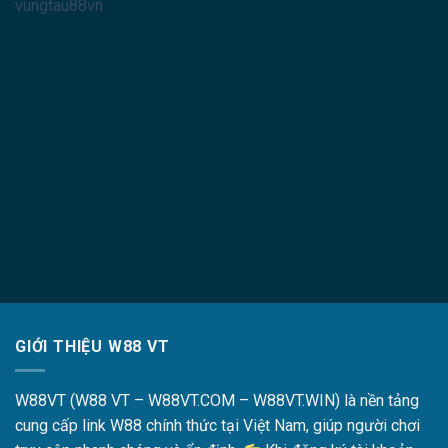
vungtau88vn
GIỚI THIỆU W88 VT
W88VT (W88 VT – W88VT.COM – W88VT.WIN) là nền tảng
cung cấp link W88 chính thức tại Việt Nam, giúp người chơi