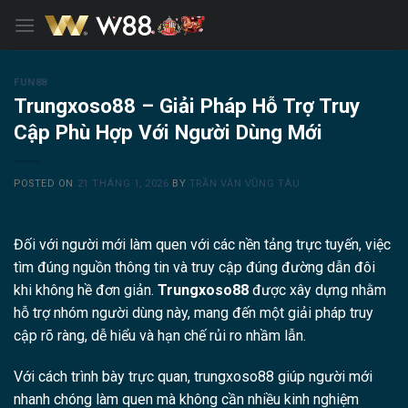
Skip
to
content
FUN88
Trungxoso88 – Giải Pháp Hỗ Trợ Truy
Cập Phù Hợp Với Người Dùng Mới
POSTED ON
21 THÁNG 1, 2026
BY
TRẦN VĂN VŨNG TÀU
Đối với người mới làm quen với các nền tảng trực tuyến, việc
tìm đúng nguồn thông tin và truy cập đúng đường dẫn đôi
khi không hề đơn giản.
Trungxoso88
được xây dựng nhằm
hỗ trợ nhóm người dùng này, mang đến một giải pháp truy
cập rõ ràng, dễ hiểu và hạn chế rủi ro nhầm lẫn.
Với cách trình bày trực quan, trungxoso88 giúp người mới
nhanh chóng làm quen mà không cần nhiều kinh nghiệm