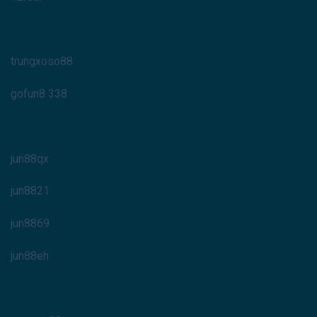
trungxoso88
gofun8 338
jun88qx
jun8821
jun8869
jun88eh