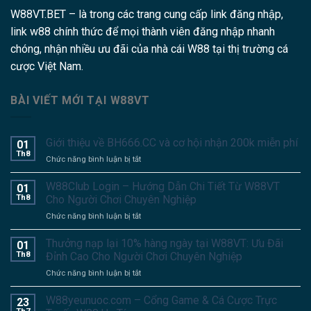
W88VT.BET – là trong các trang cung cấp link đăng nhập,
link w88 chính thức để mọi thành viên đăng nhập nhanh
chóng, nhận nhiều ưu đãi của nhà cái W88 tại thị trường cá
cược Việt Nam.
BÀI VIẾT MỚI TẠI W88VT
Giới thiệu về BH666.CC và cơ hội nhận 200k miễn phí
01
Th8
ở
Chức năng bình luận bị tắt
Giới
thiệu
W88Club Login – Hướng Dẫn Chi Tiết Từ W88VT
01
về
Th8
Cho Người Chơi Chuyên Nghiệp
BH666.CC
ở
Chức năng bình luận bị tắt
và
W88Club
cơ
Login
Thưởng nạp lại 10% hàng ngày tại W88VT: Ưu Đãi
hội
01
–
nhận
Th8
Đỉnh Cao Cho Người Chơi Chuyên Nghiệp
Hướng
200k
ở
Chức năng bình luận bị tắt
Dẫn
miễn
Thưởng
Chi
phí
nạp
W88yeunuoc.com – Cổng Game & Cá Cược Trực
Tiết
23
lại
Từ