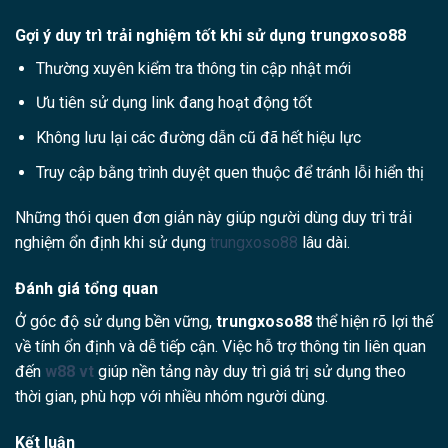
Gợi ý duy trì trải nghiệm tốt khi sử dụng trungxoso88
Thường xuyên kiểm tra thông tin cập nhật mới
Ưu tiên sử dụng link đang hoạt động tốt
Không lưu lại các đường dẫn cũ đã hết hiệu lực
Truy cập bằng trình duyệt quen thuộc để tránh lỗi hiển thị
Những thói quen đơn giản này giúp người dùng duy trì trải
nghiệm ổn định khi sử dụng
trungxoso88
lâu dài.
Đánh giá tổng quan
Ở góc độ sử dụng bền vững,
trungxoso88
thể hiện rõ lợi thế
về tính ổn định và dễ tiếp cận. Việc hỗ trợ thông tin liên quan
đến
w88 vt
giúp nền tảng này duy trì giá trị sử dụng theo
thời gian, phù hợp với nhiều nhóm người dùng.
Kết luận