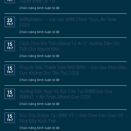
Th7
Tuyến W88 Uy Tín
10%
W88VT
ở
Chức năng bình luận bị tắt
hàng
Cho
W88yeunuoc.com
ngày
Người
–
W88phatloc – link vào W88 Chính Thức, An Toàn
tại
23
Chơi
Cổng
W88VT:
Th7
2026
Chuyên
Game
Ưu
Nghiệp
ở
Chức năng bình luận bị tắt
&
Đãi
W88phatloc
Cá
Đỉnh
–
Cách Chơi Bài Trên Mạng Từ A–Z: Hướng Dẫn Chi
Cược
15
Cao
link
Trực
Th7
Tiết Cho Người Mới
Cho
vào
Tuyến
Người
ở
Chức năng bình luận bị tắt
W88
W88
Chơi
Cách
Chính
Uy
Chuyên
Chơi
Khuyến Mãi Thành Viên Mới W88 – Gói Quà Khởi Đầu
Thức,
15
Tín
Nghiệp
Bài
An
Th7
Cực Khủng Cho Tân Thủ 2026
Trên
Toàn
ở
Chức năng bình luận bị tắt
Mạng
2026
Khuyến
Từ
Mãi
Hướng Dẫn Nạp Và Rút Tiền Tại W88Club Qua
A–
15
Thành
Z:
Th7
W88VT – An Toàn, Nhanh Gọn 2026
Viên
Hướng
ở
Chức năng bình luận bị tắt
Mới
Dẫn
Hướng
W88
Chi
Dẫn
Xóc Đĩa Online Tại W88 VT – Sân Chơi Dân Gian Số
–
15
Tiết
Nạp
Gói
Th7
Hóa Đầy Kịch Tính
Cho
Và
Quà
Người
ở
Chức năng bình luận bị tắt
Rút
Khởi
Mới