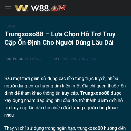
Skip
to
content
FUN88
Trungxoso88 – Lựa Chọn Hỗ Trợ Truy
Cập Ổn Định Cho Người Dùng Lâu Dài
POSTED ON
21 THÁNG 1, 2026
BY
TRẦN VĂN VŨNG TÀU
Sau một thời gian sử dụng các nền tảng trực tuyến, nhiều
người dùng có xu hướng tìm kiếm một địa chỉ quen thuộc, ổn
định để tham khảo thông tin truy cập.
Trungxoso88
được
xây dựng nhằm đáp ứng nhu cầu đó, trở thành điểm đến hỗ
trợ truy cập lâu dài cho nhiều đối tượng người dùng khác
nhau.
Thay vì chỉ sử dụng trong ngắn hạn, trungxoso88 hướng đến