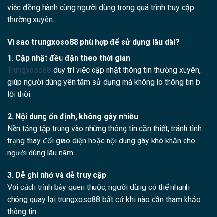
việc đồng hành cùng người dùng trong quá trình truy cập
thường xuyên.
Vì sao trungxoso88 phù hợp để sử dụng lâu dài?
1. Cập nhật đều đặn theo thời gian
Trungxoso88
duy trì việc cập nhật thông tin thường xuyên,
giúp người dùng yên tâm sử dụng mà không lo thông tin bị
lỗi thời.
2. Nội dung ổn định, không gây nhiễu
Nền tảng tập trung vào những thông tin cần thiết, tránh tình
trạng thay đổi giao diện hoặc nội dung gây khó khăn cho
người dùng lâu năm.
3. Dễ ghi nhớ và dễ truy cập
Với cách trình bày quen thuộc, người dùng có thể nhanh
chóng quay lại trungxoso88 bất cứ khi nào cần tham khảo
thông tin.