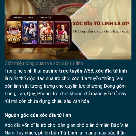
Giới thiệu tổng quan về xóc đĩa tứ linh
Trong hệ sinh thái
casino trực tuyến
W88,
xóc đĩa tứ linh
là biến thể độc đáo của trò chơi xóc đĩa truyền thống. Với
bốn linh vật tượng trưng cho quyền lực phương Đông gồm
Long, Lân, Quy, Phụng, trò chơi không chỉ mang yếu tố may
rủi mà còn chứa đựng chiều sâu văn hóa.
Nguồn gốc của xóc đĩa tứ linh
Xóc đĩa vốn dĩ là trò chơi dân gian phổ biến ở miền Bắc Việt
Nam. Tuy nhiên, phiên bản
Tứ Linh
lại mang màu sắc thần