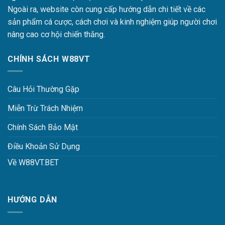
Ngoài ra, website còn cung cấp hướng dẫn chi tiết về các
sản phẩm cá cược, cách chơi và kinh nghiệm giúp người chơi
nâng cao cơ hội chiến thắng.
CHÍNH SÁCH W88VT
Câu Hỏi Thường Gặp
Miễn Trừ Trách Nhiệm
Chính Sách Bảo Mật
Điều Khoản Sử Dụng
Về W88VT.BET
HƯỚNG DẪN