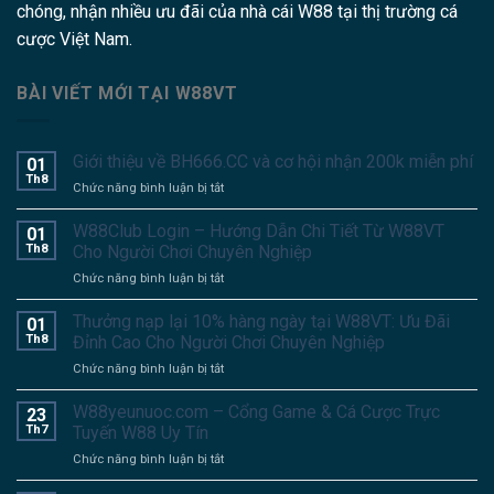
chóng, nhận nhiều ưu đãi của nhà cái W88 tại thị trường cá
cược Việt Nam.
BÀI VIẾT MỚI TẠI W88VT
Giới thiệu về BH666.CC và cơ hội nhận 200k miễn phí
01
Th8
ở
Chức năng bình luận bị tắt
Giới
thiệu
W88Club Login – Hướng Dẫn Chi Tiết Từ W88VT
01
về
Th8
Cho Người Chơi Chuyên Nghiệp
BH666.CC
ở
Chức năng bình luận bị tắt
và
W88Club
cơ
Login
Thưởng nạp lại 10% hàng ngày tại W88VT: Ưu Đãi
hội
01
–
nhận
Th8
Đỉnh Cao Cho Người Chơi Chuyên Nghiệp
Hướng
200k
ở
Chức năng bình luận bị tắt
Dẫn
miễn
Thưởng
Chi
phí
nạp
W88yeunuoc.com – Cổng Game & Cá Cược Trực
Tiết
23
lại
Từ
Th7
Tuyến W88 Uy Tín
10%
W88VT
ở
Chức năng bình luận bị tắt
hàng
Cho
W88yeunuoc.com
ngày
Người