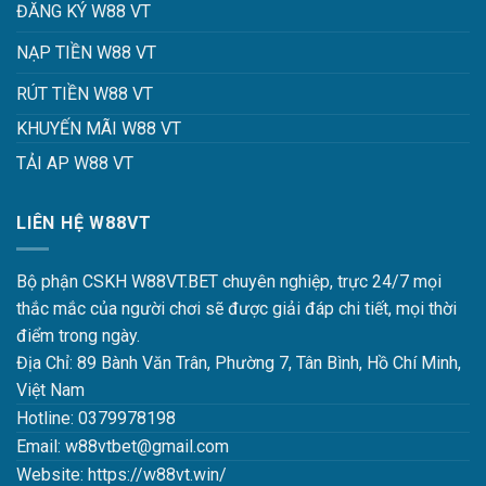
ĐĂNG KÝ W88
VT
NẠP TIỀN W88
VT
RÚT TIỀN W88
VT
KHUYẾN MÃI W88 VT
TẢI AP W88
VT
LIÊN HỆ W88VT
Bộ phận CSKH W88VT.BET chuyên nghiệp, trực 24/7 mọi
thắc mắc của người chơi sẽ được giải đáp chi tiết, mọi thời
điểm trong ngày.
Địa Chỉ: 89 Bành Văn Trân, Phường 7, Tân Bình, Hồ Chí Minh,
Việt Nam
Hotline: 0379978198
Email: w88vtbet@gmail.com
Website: https://w88vt.win/