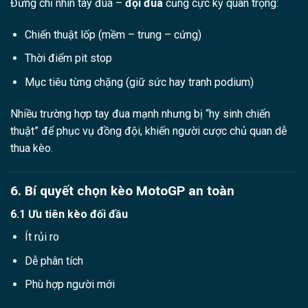
Đừng chỉ nhìn tay đua –
đội đua
cũng cực kỳ quan trọng:
Chiến thuật lốp (mềm – trung – cứng)
Thời điểm pit stop
Mục tiêu từng chặng (giữ sức hay tranh podium)
Nhiều trường hợp tay đua mạnh nhưng bị “hy sinh chiến
thuật” để phục vụ đồng đội, khiến người cược chủ quan dễ
thua kèo.
6. Bí quyết chọn kèo MotoGP an toàn
6.1 Ưu tiên kèo đối đầu
Ít rủi ro
Dễ phân tích
Phù hợp người mới