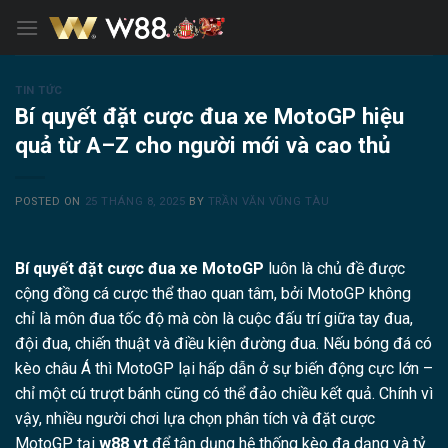
Skip
to
content
TIN TỨC
Bí quyết đặt cược đua xe MotoGP hiệu
quả từ A–Z cho người mới và cao thủ
POSTED ON
25 THÁNG 8, 2025
BY
TRẦN VĂN VŨNG TÀU
Bí quyết đặt cược đua xe MotoGP
luôn là chủ đề được
cộng đồng cá cược thể thao quan tâm, bởi MotoGP không
chỉ là môn đua tốc độ mà còn là cuộc đấu trí giữa tay đua,
đội đua, chiến thuật và điều kiện đường đua. Nếu bóng đá có
kèo châu Á thì MotoGP lại hấp dẫn ở sự biến động cực lớn –
chỉ một cú trượt bánh cũng có thể đảo chiều kết quả. Chính vì
vậy, nhiều người chơi lựa chọn phân tích và đặt cược
MotoGP tại
w88 vt
để tận dụng hệ thống kèo đa dạng và tỷ