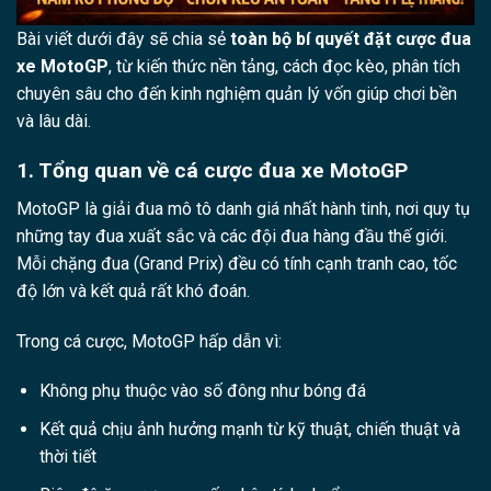
Bài viết dưới đây sẽ chia sẻ
toàn bộ bí quyết đặt cược đua
xe MotoGP
, từ kiến thức nền tảng, cách đọc kèo, phân tích
chuyên sâu cho đến kinh nghiệm quản lý vốn giúp chơi bền
và lâu dài.
1. Tổng quan về cá cược đua xe MotoGP
MotoGP là giải đua mô tô danh giá nhất hành tinh, nơi quy tụ
những tay đua xuất sắc và các đội đua hàng đầu thế giới.
Mỗi chặng đua (Grand Prix) đều có tính cạnh tranh cao, tốc
độ lớn và kết quả rất khó đoán.
Trong cá cược, MotoGP hấp dẫn vì:
Không phụ thuộc vào số đông như bóng đá
Kết quả chịu ảnh hưởng mạnh từ kỹ thuật, chiến thuật và
thời tiết