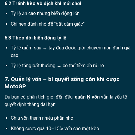
6.2 Tránh kèo vô địch khi mới chơi
Tỷ lệ ăn cao nhưng biến động lớn
Chỉ nên đánh nhỏ để “bắt cảm giác”
6.3 Theo dõi biến động tỷ lệ
Tỷ lệ giảm sâu → tay đua được giới chuyên môn đánh giá
cao
Tỷ lệ tăng bất thường → có thể tiềm ẩn rủi ro
7. Quản lý vốn – bí quyết sống còn khi cược
MotoGP
Dù bạn có phân tích giỏi đến đâu,
quản lý vốn
vẫn là yếu tố
quyết định thắng dài hạn:
Chia vốn thành nhiều phần nhỏ
Không cược quá 10–15% vốn cho một kèo