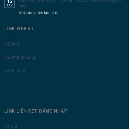
Cách Soi Kèo Hiệp 1 Chuẩn Xác Tại W88 Cho Người
15
Cực
Online
W88Club
Th7
Mới
Khủng
Tại
Qua
Cho
ở
Chức năng bình luận bị tắt
W88
W88VT
Tân
Cách
VT
–
Thủ
Soi
–
An
2026
Kèo
LINK W88 VT
Sân
Toàn,
Hiệp
Chơi
Nhanh
1
Dân
Gọn
Chuẩn
Gian
w88hoh
2026
Xác
Số
Tại
Hóa
W88
w88trungthuong
Đầy
Cho
Kịch
Người
Tính
w88sanloc
Mới
LINK LIÊN KẾT ĐĂNG NHẬP
12real