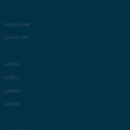
trungxoso88
gofun8 338
jun88qx
jun8821
jun8869
jun88eh