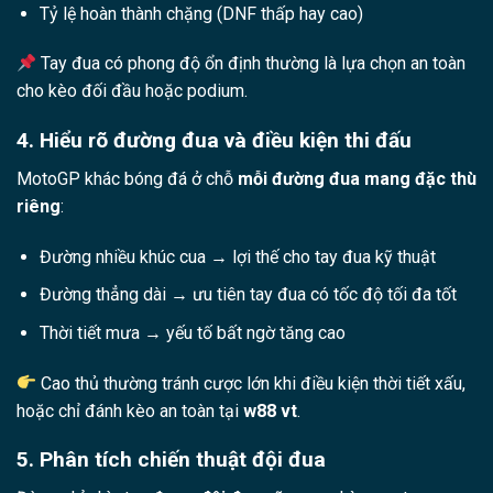
Tỷ lệ hoàn thành chặng (DNF thấp hay cao)
Tay đua có phong độ ổn định thường là lựa chọn an toàn
cho kèo đối đầu hoặc podium.
4. Hiểu rõ đường đua và điều kiện thi đấu
MotoGP khác bóng đá ở chỗ
mỗi đường đua mang đặc thù
riêng
:
Đường nhiều khúc cua → lợi thế cho tay đua kỹ thuật
Đường thẳng dài → ưu tiên tay đua có tốc độ tối đa tốt
Thời tiết mưa → yếu tố bất ngờ tăng cao
Cao thủ thường tránh cược lớn khi điều kiện thời tiết xấu,
hoặc chỉ đánh kèo an toàn tại
w88 vt
.
5. Phân tích chiến thuật đội đua