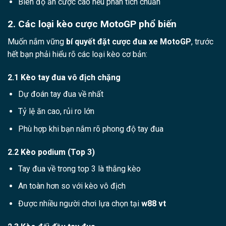
Biên độ ăn cược cao nếu phân tích chuẩn
2. Các loại kèo cược MotoGP phổ biến
Muốn nắm vững
bí quyết đặt cược đua xe MotoGP
, trước
hết bạn phải hiểu rõ các loại kèo cơ bản:
2.1 Kèo tay đua vô địch chặng
Dự đoán tay đua về nhất
Tỷ lệ ăn cao, rủi ro lớn
Phù hợp khi bạn nắm rõ phong độ tay đua
2.2 Kèo podium (Top 3)
Tay đua về trong top 3 là thắng kèo
An toàn hơn so với kèo vô địch
Được nhiều người chơi lựa chọn tại
w88 vt