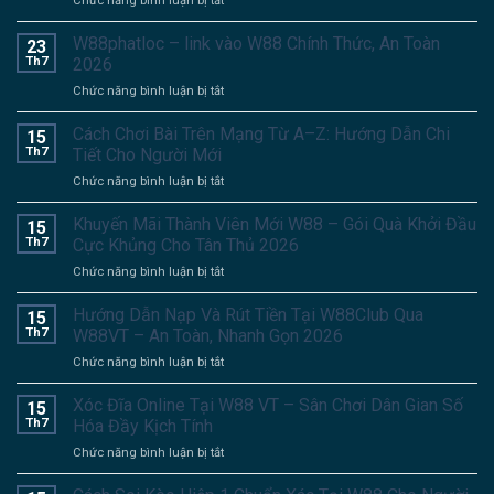
Chức năng bình luận bị tắt
hàng
Cho
W88yeunuoc.com
ngày
Người
–
W88phatloc – link vào W88 Chính Thức, An Toàn
tại
23
Chơi
Cổng
W88VT:
Th7
2026
Chuyên
Game
Ưu
Nghiệp
ở
Chức năng bình luận bị tắt
&
Đãi
W88phatloc
Cá
Đỉnh
–
Cách Chơi Bài Trên Mạng Từ A–Z: Hướng Dẫn Chi
Cược
15
Cao
link
Trực
Th7
Tiết Cho Người Mới
Cho
vào
Tuyến
Người
ở
Chức năng bình luận bị tắt
W88
W88
Chơi
Cách
Chính
Uy
Chuyên
Chơi
Khuyến Mãi Thành Viên Mới W88 – Gói Quà Khởi Đầu
Thức,
15
Tín
Nghiệp
Bài
An
Th7
Cực Khủng Cho Tân Thủ 2026
Trên
Toàn
ở
Chức năng bình luận bị tắt
Mạng
2026
Khuyến
Từ
Mãi
Hướng Dẫn Nạp Và Rút Tiền Tại W88Club Qua
A–
15
Thành
Z:
Th7
W88VT – An Toàn, Nhanh Gọn 2026
Viên
Hướng
ở
Chức năng bình luận bị tắt
Mới
Dẫn
Hướng
W88
Chi
Dẫn
Xóc Đĩa Online Tại W88 VT – Sân Chơi Dân Gian Số
–
15
Tiết
Nạp
Gói
Th7
Hóa Đầy Kịch Tính
Cho
Và
Quà
Người
ở
Chức năng bình luận bị tắt
Rút
Khởi
Mới
Xóc
Tiền
Đầu
Đĩa
Tại