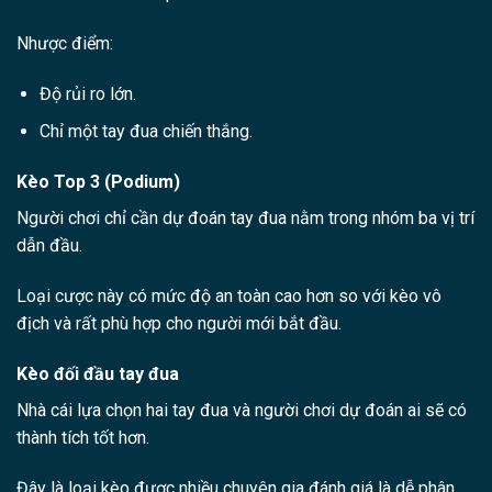
Nhược điểm:
Độ rủi ro lớn.
Chỉ một tay đua chiến thắng.
Kèo Top 3 (Podium)
Người chơi chỉ cần dự đoán tay đua nằm trong nhóm ba vị trí
dẫn đầu.
Loại cược này có mức độ an toàn cao hơn so với kèo vô
địch và rất phù hợp cho người mới bắt đầu.
Kèo đối đầu tay đua
Nhà cái lựa chọn hai tay đua và người chơi dự đoán ai sẽ có
thành tích tốt hơn.
Đây là loại kèo được nhiều chuyên gia đánh giá là dễ phân