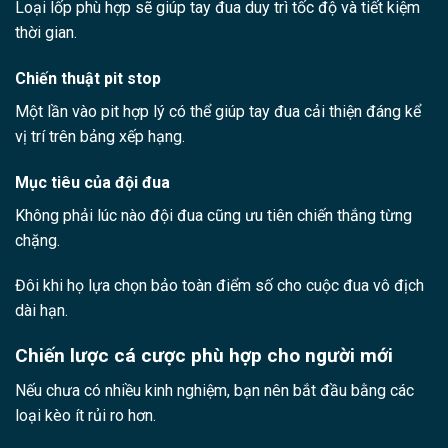
Loại lốp phù hợp sẽ giúp tay đua duy trì tốc độ và tiết kiệm
thời gian.
Chiến thuật pit stop
Một lần vào pit hợp lý có thể giúp tay đua cải thiện đáng kể
vị trí trên bảng xếp hạng.
Mục tiêu của đội đua
Không phải lúc nào đội đua cũng ưu tiên chiến thắng từng
chặng.
Đôi khi họ lựa chọn bảo toàn điểm số cho cuộc đua vô địch
dài hạn.
Chiến lược cá cược phù hợp cho người mới
Nếu chưa có nhiều kinh nghiệm, bạn nên bắt đầu bằng các
loại kèo ít rủi ro hơn.