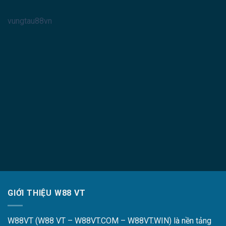
vungtau88vn
GIỚI THIỆU W88 VT
W88VT (W88 VT – W88VT.COM – W88VT.WIN) là nền tảng