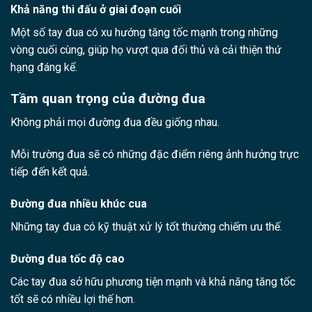
Khả năng thi đấu ở giai đoạn cuối
Một số tay đua có xu hướng tăng tốc mạnh trong những
vòng cuối cùng, giúp họ vượt qua đối thủ và cải thiện thứ
hạng đáng kể.
Tầm quan trọng của đường đua
Không phải mọi đường đua đều giống nhau.
Mỗi trường đua sẽ có những đặc điểm riêng ảnh hưởng trực
tiếp đến kết quả.
Đường đua nhiều khúc cua
Những tay đua có kỹ thuật xử lý tốt thường chiếm ưu thế.
Đường đua tốc độ cao
Các tay đua sở hữu phương tiện mạnh và khả năng tăng tốc
tốt sẽ có nhiều lợi thế hơn.