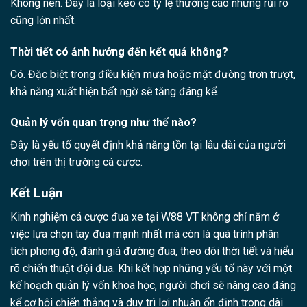
Không nên. Đây là loại kèo có tỷ lệ thưởng cao nhưng rủi ro
cũng lớn nhất.
Thời tiết có ảnh hưởng đến kết quả không?
Có. Đặc biệt trong điều kiện mưa hoặc mặt đường trơn trượt,
khả năng xuất hiện bất ngờ sẽ tăng đáng kể.
Quản lý vốn quan trọng như thế nào?
Đây là yếu tố quyết định khả năng tồn tại lâu dài của người
chơi trên thị trường cá cược.
Kết Luận
Kinh nghiệm cá cược đua xe tại W88 VT không chỉ nằm ở
việc lựa chọn tay đua mạnh nhất mà còn là quá trình phân
tích phong độ, đánh giá đường đua, theo dõi thời tiết và hiểu
rõ chiến thuật đội đua. Khi kết hợp những yếu tố này với một
kế hoạch quản lý vốn khoa học, người chơi sẽ nâng cao đáng
kể cơ hội chiến thắng và duy trì lợi nhuận ổn định trong dài