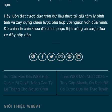
hạn.
Hãy luôn đặt cược dựa trên dữ liệu thực tế, giữ tâm lý bình
tĩnh và xây dựng chiến lược phù hợp với nguồn vốn của mình.
Đó chính là chìa khóa để chinh phục thị trường cá cược đua
xe đầy hấp dẫn.
Soi Cầu Xóc Đĩa W88 Hiệu
Link W88 Mới Nhất 2026 –
Quả – Bí Quyết Nâng Cao Tỷ
Truy Cập Nhanh, Ổn Định Để
Lệ Thắng Cho Người Chơi
Cá Cược Đua Xe Trực Tuyến
GIỚI THIỆU W88VT