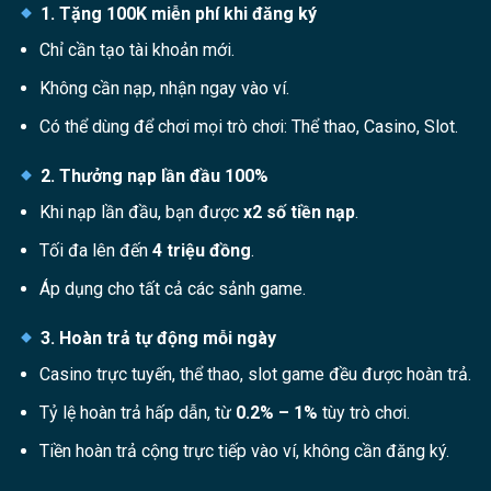
1. Tặng 100K miễn phí khi đăng ký
Chỉ cần tạo tài khoản mới.
Không cần nạp, nhận ngay vào ví.
Có thể dùng để chơi mọi trò chơi: Thể thao, Casino, Slot.
2. Thưởng nạp lần đầu 100%
Khi nạp lần đầu, bạn được
x2 số tiền nạp
.
Tối đa lên đến
4 triệu đồng
.
Áp dụng cho tất cả các sảnh game.
3. Hoàn trả tự động mỗi ngày
Casino trực tuyến, thể thao, slot game đều được hoàn trả.
Tỷ lệ hoàn trả hấp dẫn, từ
0.2% – 1%
tùy trò chơi.
Tiền hoàn trả cộng trực tiếp vào ví, không cần đăng ký.