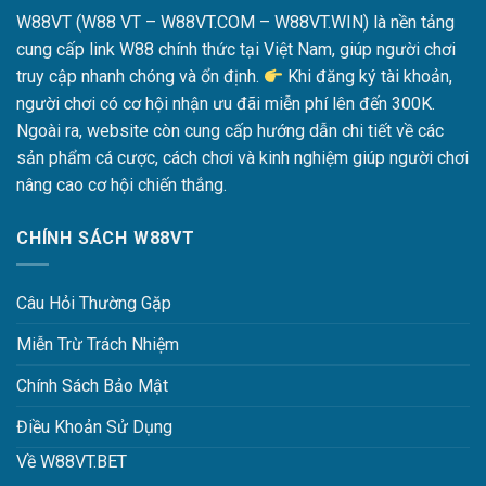
W88VT (W88 VT – W88VT.COM – W88VT.WIN) là nền tảng
cung cấp link W88 chính thức tại Việt Nam, giúp người chơi
truy cập nhanh chóng và ổn định.
Khi đăng ký tài khoản,
người chơi có cơ hội nhận ưu đãi miễn phí lên đến 300K.
Ngoài ra, website còn cung cấp hướng dẫn chi tiết về các
sản phẩm cá cược, cách chơi và kinh nghiệm giúp người chơi
nâng cao cơ hội chiến thắng.
CHÍNH SÁCH W88VT
Câu Hỏi Thường Gặp
Miễn Trừ Trách Nhiệm
Chính Sách Bảo Mật
Điều Khoản Sử Dụng
Về W88VT.BET