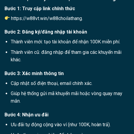
Bước 1: Truy cập link chính thức
https://w88vt.win/w88choilathang.
Bước 2: Đăng ký/đăng nhập tài khoản
Thành viên mới: tạo tài khoản để nhận 100K miễn phí.
Thành viên cũ: đăng nhập để tham gia các khuyến mãi
khác.
Bước 3: Xác minh thông tin
Cập nhật số điện thoại, email chính xác.
Giúp hệ thống gửi mã khuyến mãi hoặc vòng quay may
mắn.
Bước 4: Nhận ưu đãi
Ưu đãi tự động cộng vào ví (như 100K, hoàn trả).