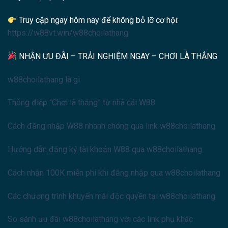
Truy cập ngay hôm nay để không bỏ lỡ cơ hội:
https://w88vt.win/w88choilathang
NHẬN ƯU ĐÃI – TRẢI NGHIỆM NGAY – CHƠI LÀ THẮNG
w88choilathang là gì
Thông điệp “Chơi là thắng” từ nhà cái W88
Cách đăng nhập W88 nhanh chóng qua link w88choilathang
Hướng dẫn đăng ký tài khoản W88 qua w88choilathang
Cách nhận 100K miễn phí khi đăng nhập qua w88choilathang
Các chương trình khuyến mãi độc quyền tại w88choilathang
So sánh ưu đãi w88choilathang với các link phụ khác