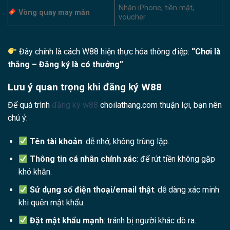
Nhận iPhone, tiền mặt,
Vòng quay may mắn
voucher
Đây chính là cách W88 hiện thực hóa thông điệp:
“Chơi là
thắng – Đăng ký là có thưởng”
.
Lưu ý quan trọng khi đăng ký W88
Để quá trình
đăng ký w88
choilathang.com thuận lợi, bạn nên
chú ý:
Tên tài khoản
: dễ nhớ, không trùng lặp.
Thông tin cá nhân chính xác
: để rút tiền không gặp
khó khăn.
Sử dụng số điện thoại/email thật
: dễ dàng xác minh
khi quên mật khẩu.
Đặt mật khẩu mạnh
: tránh bị người khác dò ra.