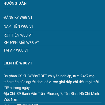
HƯỚNG DẪN
ĐĂNG KÝ W88
VT
NẠP TIỀN W88
VT
RÚT TIỀN W88
VT
KHUYẾN MÃI W88 VT
TẢI AP W88
VT
LIÊN HỆ W88VT
Bộ phận CSKH W88VT.BET chuyên nghiệp, trực 24/7 mọi
thắc mắc của người chơi sẽ được giải đáp chi tiết, mọi thời
điểm trong ngày.
Địa Chỉ: 89 Bành Văn Trân, Phường 7, Tân Bình, Hồ Chí Minh,
Việt Nam