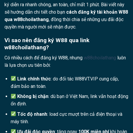
ký diễn ra nhanh chóng, an toàn, chỉ mất 1 phút. Bài viết này
sẽ hướng dẫn chi tiết cho bạn
cách đăng ký tài khoản W88
qua w88choilathang
, đồng thời chia sẻ những ưu đãi độc
quyền mà người mới sẽ nhận được.
Vì sao nên đăng ký W88 qua link
w88choilathang?
Có nhiều cách để đăng ký W88, nhưng
w88choilathang
luôn
là lựa chọn ưu tiên bởi:
Link chính thức
: do đối tác W88VT.VIP cung cấp,
đảm bảo an toàn.
Không bị chặn
: dù bạn ở Việt Nam, link vẫn hoạt động
ổn định.
Tốc độ nhanh
: load cực mượt trên cả điện thoại và
máy tính.
Ưu đãi độc quyền
: tặng ngay
100K miễn phí
khi hoàn