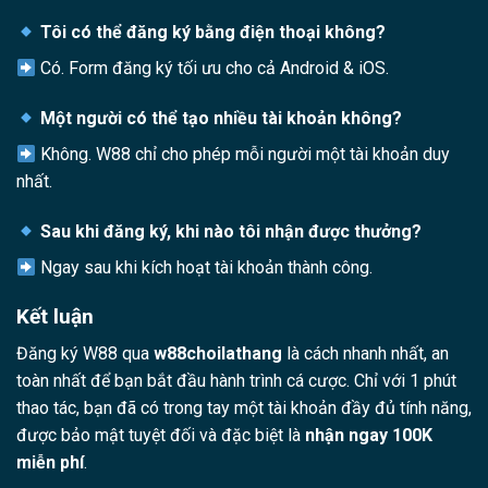
Tôi có thể đăng ký bằng điện thoại không?
Có. Form đăng ký tối ưu cho cả Android & iOS.
Một người có thể tạo nhiều tài khoản không?
Không. W88 chỉ cho phép mỗi người một tài khoản duy
nhất.
Sau khi đăng ký, khi nào tôi nhận được thưởng?
Ngay sau khi kích hoạt tài khoản thành công.
Kết luận
Đăng ký W88 qua
w88choilathang
là cách nhanh nhất, an
toàn nhất để bạn bắt đầu hành trình cá cược. Chỉ với 1 phút
thao tác, bạn đã có trong tay một tài khoản đầy đủ tính năng,
được bảo mật tuyệt đối và đặc biệt là
nhận ngay 100K
miễn phí
.