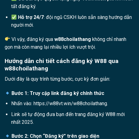
tất đăng ký.
Hỗ trợ 24/7
: đội ngũ CSKH luôn sẵn sàng hướng dẫn
người mới.
Vì vậy, đăng ký qua
w88choilathang
không chỉ nhanh
gọn mà còn mang lại nhiều lợi ích vượt trội.
Hướng dẫn chi tiết cách đăng ký W88 qua
w88choilathang
Dưới đây là quy trình từng bước, cực kỳ đơn giản:
Bước 1: Truy cập link đăng ký chính thức
Nhấn vào: https://w88vt.win/w88choilathang.
Link sẽ tự động đưa bạn đến trang đăng ký W88 mới
nhất 2025.
Bước 2: Chọn “Đăng ký” trên giao diện