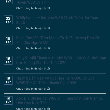
lại
Từ
Th7
Tuyến W88 Uy Tín
10%
W88VT
ở
Chức năng bình luận bị tắt
hàng
Cho
W88yeunuoc.com
ngày
Người
–
W88phatloc – link vào W88 Chính Thức, An Toàn
tại
23
Chơi
Cổng
W88VT:
Th7
2026
Chuyên
Game
Ưu
Nghiệp
ở
Chức năng bình luận bị tắt
&
Đãi
W88phatloc
Cá
Đỉnh
–
Cách Chơi Bài Trên Mạng Từ A–Z: Hướng Dẫn Chi
Cược
15
Cao
link
Trực
Th7
Tiết Cho Người Mới
Cho
vào
Tuyến
Người
ở
Chức năng bình luận bị tắt
W88
W88
Chơi
Cách
Chính
Uy
Chuyên
Chơi
Khuyến Mãi Thành Viên Mới W88 – Gói Quà Khởi Đầu
Thức,
15
Tín
Nghiệp
Bài
An
Th7
Cực Khủng Cho Tân Thủ 2026
Trên
Toàn
ở
Chức năng bình luận bị tắt
Mạng
2026
Khuyến
Từ
Mãi
Hướng Dẫn Nạp Và Rút Tiền Tại W88Club Qua
A–
15
Thành
Z:
Th7
W88VT – An Toàn, Nhanh Gọn 2026
Viên
Hướng
ở
Chức năng bình luận bị tắt
Mới
Dẫn
Hướng
W88
Chi
Dẫn
Xóc Đĩa Online Tại W88 VT – Sân Chơi Dân Gian Số
–
15
Tiết
Nạp
Gói
Th7
Hóa Đầy Kịch Tính
Cho
Và
Quà
Người
ở
Chức năng bình luận bị tắt
Rút