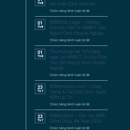
Th8
hội nhận 200k miễn phí
ở
Chức năng bình luận bị tắt
Giới
thiệu
W88Club Login – Hướng
01
về
Th8
Dẫn Chi Tiết Từ W88VT Cho
BH666.CC
Người Chơi Chuyên Nghiệp
và
ở
Chức năng bình luận bị tắt
cơ
W88Club
hội
Login
nhận
Thưởng nạp lại 10% hàng
01
–
200k
Th8
ngày tại W88VT: Ưu Đãi Đỉnh
Hướng
miễn
Cao Cho Người Chơi Chuyên
Dẫn
phí
Nghiệp
Chi
Tiết
ở
Chức năng bình luận bị tắt
Từ
Thưởng
W88VT
nạp
W88yeunuoc.com – Cổng
23
Cho
lại
Th7
Game & Cá Cược Trực Tuyến
Người
10%
W88 Uy Tín
Chơi
hàng
Chuyên
ở
Chức năng bình luận bị tắt
ngày
Nghiệp
W88yeunuoc.com
tại
–
W88VT:
W88phatloc – link vào W88
23
Cổng
Ưu
Th7
Chính Thức, An Toàn 2026
Game
Đãi
ở
Chức năng bình luận bị tắt
&
Đỉnh