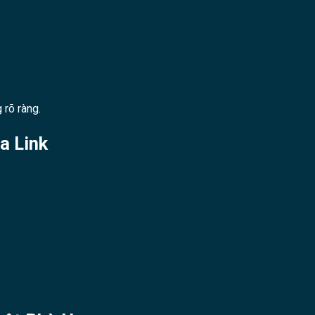
 rõ ràng.
a Link