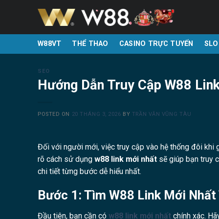
Skip
to
content
W88VT
THỂ THAO
CASINO TRỰC TUYẾN
SLO
SEO
Hướng Dẫn Truy Cập W88 Lin
POSTED ON
20 THÁNG 3, 2026
BY
TRẦN VĂN VŨNG TÀU
Đối với người mới, việc truy cập vào hệ thống đôi khi 
rõ cách sử dụng
w88 link mới nhất
sẽ giúp bạn truy c
chi tiết từng bước dễ hiểu nhất.
Bước 1: Tìm W88 Link Mới Nhất
Đầu tiên, bạn cần có
w88 link mới nhất
chính xác. Hãy