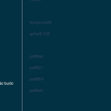
trungxoso88
gofun8 338
jun88qx
jun8821
jun8869
các bước
jun88eh