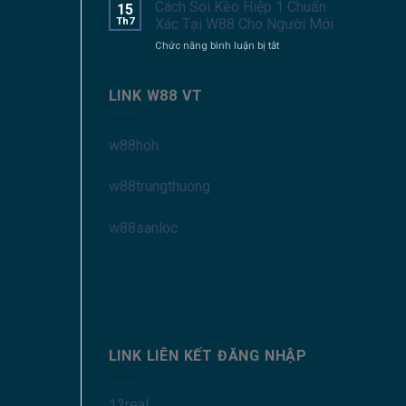
Đĩa
W88Club
Cho
Cách Soi Kèo Hiệp 1 Chuẩn
15
Online
Qua
Tân
Th7
Xác Tại W88 Cho Người Mới
Tại
W88VT
Thủ
ở
Chức năng bình luận bị tắt
W88
–
2026
Cách
VT
An
Soi
–
Toàn,
Kèo
LINK W88 VT
Sân
Nhanh
Hiệp
Chơi
Gọn
1
Dân
2026
Chuẩn
Gian
w88hoh
Xác
Số
Tại
Hóa
W88
w88trungthuong
Đầy
Cho
Kịch
Người
Tính
w88sanloc
Mới
LINK LIÊN KẾT ĐĂNG NHẬP
12real