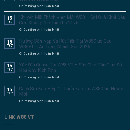
vào
Tuyến
Người
ở
Chức năng bình luận bị tắt
W88
W88
Chơi
Cách
Chính
Uy
Chuyên
Chơi
Khuyến Mãi Thành Viên Mới W88 – Gói Quà Khởi Đầu
Thức,
15
Tín
Nghiệp
Bài
An
Th7
Cực Khủng Cho Tân Thủ 2026
Trên
Toàn
ở
Chức năng bình luận bị tắt
Mạng
2026
Khuyến
Từ
Mãi
Hướng Dẫn Nạp Và Rút Tiền Tại W88Club Qua
A–
15
Thành
Z:
Th7
W88VT – An Toàn, Nhanh Gọn 2026
Viên
Hướng
ở
Chức năng bình luận bị tắt
Mới
Dẫn
Hướng
W88
Chi
Dẫn
Xóc Đĩa Online Tại W88 VT – Sân Chơi Dân Gian Số
–
15
Tiết
Nạp
Gói
Th7
Hóa Đầy Kịch Tính
Cho
Và
Quà
Người
ở
Chức năng bình luận bị tắt
Rút
Khởi
Mới
Xóc
Tiền
Đầu
Đĩa
Cách Soi Kèo Hiệp 1 Chuẩn Xác Tại W88 Cho Người
Tại
15
Cực
Online
W88Club
Th7
Mới
Khủng
Tại
Qua
Cho
ở
Chức năng bình luận bị tắt
W88
W88VT
Tân
Cách
VT
–
Thủ
Soi
–
An
2026
Kèo
LINK W88 VT
Sân
Toàn,
Hiệp
Chơi
Nhanh
1
Dân
Gọn