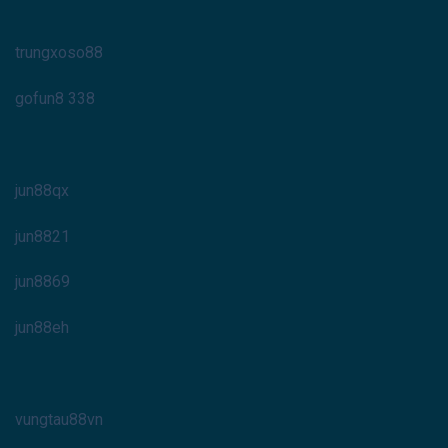
trungxoso88
gofun8 338
jun88qx
jun8821
jun8869
jun88eh
vungtau88vn