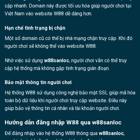
cập nhanh. Domain này được tối ưu hóa giúp người chơi tại
Việt Nam vào website W88 dễ dàng hơn.
Hạn chế tình trạng bị chặn
Một số domain cũ có thể bị nhà mạng chặn truy cập. Khi đó
người chơi sẽ không thể vào website W88.
Nhờ việc sử dụng
w88sanloc
, người chơi vẫn có thể truy
cập hệ thống mà không gặp tình trạng gián đoạn.
Bảo mật thông tin người chơi
Hệ thống W88 sử dụng công nghệ bảo mật SSL giúp mã hóa
toàn bộ dữ liệu khi người chơi truy cập website. Điều này
giúp bảo vệ thông tin cá nhân và tài khoản người chơi.
Hướng dẫn đăng nhập W88 qua w88sanloc
Để đăng nhập vào hệ thống W88 thông qua
w88sanloc
,