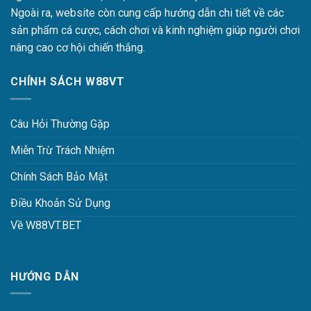
Ngoài ra, website còn cung cấp hướng dẫn chi tiết về các
sản phẩm cá cược, cách chơi và kinh nghiệm giúp người chơi
nâng cao cơ hội chiến thắng.
CHÍNH SÁCH W88VT
Câu Hỏi Thường Gặp
Miễn Trừ Trách Nhiệm
Chính Sách Bảo Mật
Điều Khoản Sử Dụng
Về W88VT.BET
HƯỚNG DẪN