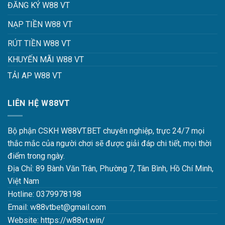
ĐĂNG KÝ W88
VT
NẠP TIỀN W88
VT
RÚT TIỀN W88
VT
KHUYẾN MÃI W88 VT
TẢI AP W88
VT
LIÊN HỆ W88VT
Bộ phận CSKH W88VT.BET chuyên nghiệp, trực 24/7 mọi
thắc mắc của người chơi sẽ được giải đáp chi tiết, mọi thời
điểm trong ngày.
Địa Chỉ: 89 Bành Văn Trân, Phường 7, Tân Bình, Hồ Chí Minh,
Việt Nam
Hotline: 0379978198
Email: w88vtbet@gmail.com
Website: https://w88vt.win/