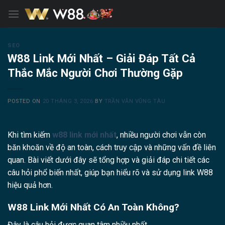
Skip
to
content
SEO
W88 Link Mới Nhất – Giải Đáp Tất Cả
Thắc Mắc Người Chơi Thường Gặp
POSTED ON
20 THÁNG 3, 2026
BY
TRẦN VĂN VŨNG TÀU
Khi tìm kiếm
w88 link mới nhất
, nhiều người chơi vẫn còn
băn khoăn về độ an toàn, cách truy cập và những vấn đề liên
quan. Bài viết dưới đây sẽ tổng hợp và giải đáp chi tiết các
câu hỏi phổ biến nhất, giúp bạn hiểu rõ và sử dụng link W88
hiệu quả hơn.
W88 Link Mới Nhất Có An Toàn Không?
Đây là câu hỏi được quan tâm nhiều nhất.