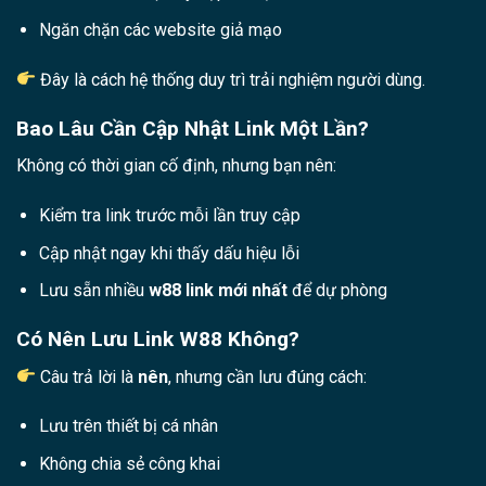
Ngăn chặn các website giả mạo
Đây là cách hệ thống duy trì trải nghiệm người dùng.
Bao Lâu Cần Cập Nhật Link Một Lần?
Không có thời gian cố định, nhưng bạn nên:
Kiểm tra link trước mỗi lần truy cập
Cập nhật ngay khi thấy dấu hiệu lỗi
Lưu sẵn nhiều
w88 link mới nhất
để dự phòng
Có Nên Lưu Link W88 Không?
Câu trả lời là
nên
, nhưng cần lưu đúng cách:
Lưu trên thiết bị cá nhân
Không chia sẻ công khai