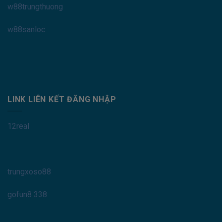
W88
w88trungthuong
Đầy
Cho
Kịch
Người
Tính
w88sanloc
Mới
LINK LIÊN KẾT ĐĂNG NHẬP
12real
trungxoso88
gofun8 338