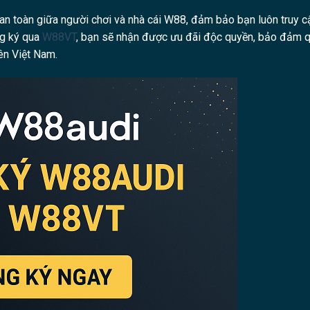
 an toàn giữa người chơi và nhà cái W88, đảm bảo bạn luôn truy 
ng ký qua
W88VT
, bạn sẽ nhận được ưu đãi độc quyền, bảo đảm q
ên Việt Nam.