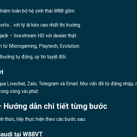
ghiệm toàn bộ hệ sinh thái W88 gồm:
orts… với tỷ lệ kèo cao nhất thị trường.
ckjack – livestream HD với dealer thật.
 từ Microgaming, Playtech, Evolution.
thưởng tự động, uy tín tuyệt đối.
ệt
a Livechat, Zalo, Telegram và Email. Mọi vấn đề từ đăng nhập, n
ong vòng vài phút.
 Hướng dẫn chi tiết từng bước
nh thức, hãy thực hiện theo các bước sau:
8audi tại W88VT