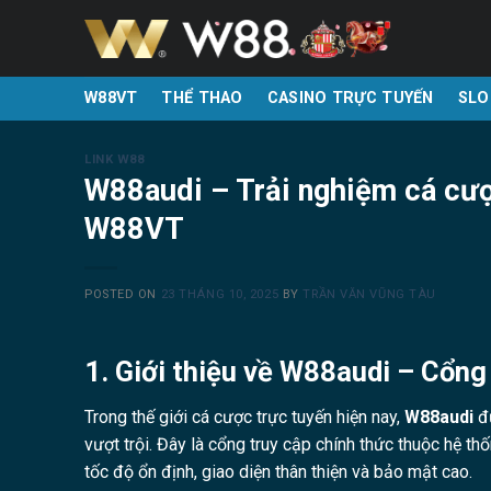
Skip
to
content
W88VT
THỂ THAO
CASINO TRỰC TUYẾN
SLO
LINK W88
W88audi – Trải nghiệm cá cược
W88VT
POSTED ON
23 THÁNG 10, 2025
BY
TRẦN VĂN VŨNG TÀU
1. Giới thiệu về W88audi – Cổn
Trong thế giới cá cược trực tuyến hiện nay,
W88audi
đư
vượt trội. Đây là cổng truy cập chính thức thuộc hệ t
tốc độ ổn định, giao diện thân thiện và bảo mật cao.