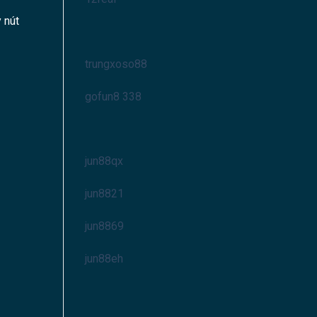
 nút
trungxoso88
gofun8 338
jun88qx
jun8821
jun8869
jun88eh