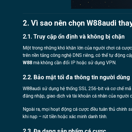
2. Vì sao nên chọn W88audi thay
2.1. Truy cập ổn định và không bị chặn
Một trong những khó khăn lớn của người chơi cá cược
trên nền tảng công nghệ DNS riêng, có thể tự động c
W88
mà không cần đổi IP hoặc sử dụng VPN.
2.2. Bảo mật tối đa thông tin người dùng
W88audi sử dụng hệ thống SSL 256-bit và cơ chế mã hó
đăng nhập, giao dịch và tài khoản cá nhân của người c
Ngoài ra, mọi hoạt động cá cược đều tuân thủ chính 
khi nạp – rút tiền hoặc xác minh danh tính.
2.3. Đa dạng sản phẩm cá cược