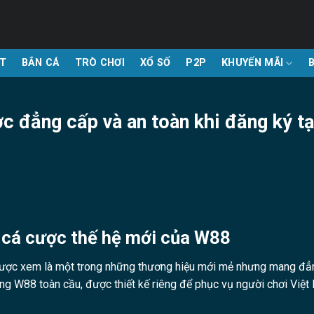
T
BẮN CÁ
TRÒ CHƠI
XỔ SỐ
P2P
KHUYẾN MÃI
 đẳng cấp và an toàn khi đăng ký tạ
g cá cược thế hệ mới của W88
ợc xem là một trong những thương hiệu mới mẻ nhưng mang đẳ
hống W88 toàn cầu, được thiết kế riêng để phục vụ người chơi Việt