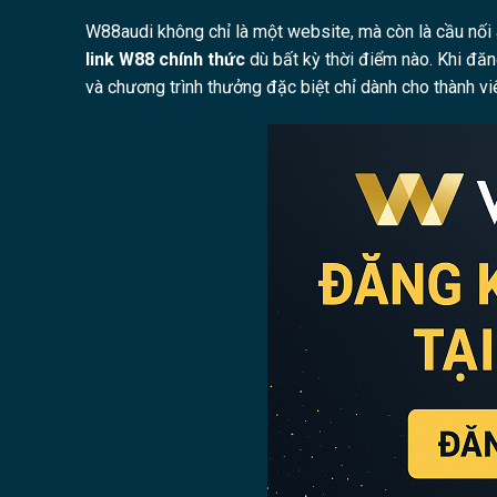
W88audi không chỉ là một website, mà còn là cầu nối
link W88 chính thức
dù bất kỳ thời điểm nào. Khi đă
và chương trình thưởng đặc biệt chỉ dành cho thành vi