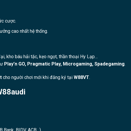
ức cược.
hưởng cao nhất hệ thống.
i, kho báu hải tặc, kẹo ngọt, thần thoại Hy Lạp…
hư
Play’n GO, Pragmatic Play, Microgaming, Spadegaming
.
t
cho người chơi mới khi đăng ký tại
W88VT
.
 W88audi
B Bank, BIDV, ACB…)