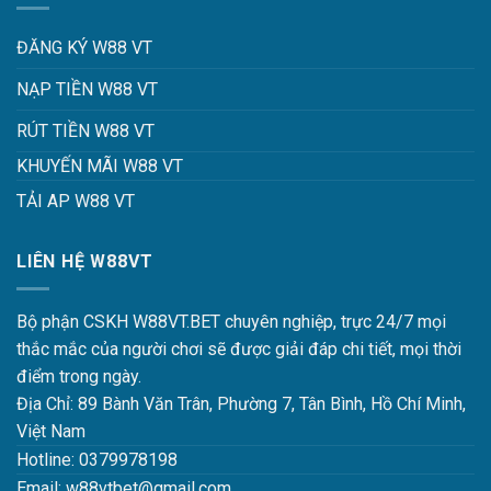
ĐĂNG KÝ W88
VT
NẠP TIỀN W88
VT
RÚT TIỀN W88
VT
KHUYẾN MÃI W88 VT
TẢI AP W88
VT
LIÊN HỆ W88VT
Bộ phận CSKH W88VT.BET chuyên nghiệp, trực 24/7 mọi
thắc mắc của người chơi sẽ được giải đáp chi tiết, mọi thời
điểm trong ngày.
Địa Chỉ: 89 Bành Văn Trân, Phường 7, Tân Bình, Hồ Chí Minh,
Việt Nam
Hotline: 0379978198
Email: w88vtbet@gmail.com