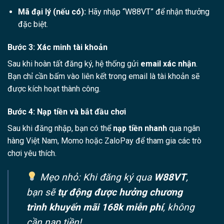
Mã đại lý (nếu có):
Hãy nhập “W88VT” để nhận thưởng
đặc biệt.
Bước 3: Xác minh tài khoản
Sau khi hoàn tất đăng ký, hệ thống gửi
email xác nhận
.
Bạn chỉ cần bấm vào liên kết trong email là tài khoản sẽ
được kích hoạt thành công.
Bước 4: Nạp tiền và bắt đầu chơi
Sau khi đăng nhập, bạn có thể
nạp tiền nhanh
qua ngân
hàng Việt Nam, Momo hoặc ZaloPay để tham gia các trò
chơi yêu thích.
Mẹo nhỏ:
Khi đăng ký qua
W88VT
,
bạn sẽ
tự động được hưởng chương
trình khuyến mãi 168k miễn phí
, không
cần nạp tiền!