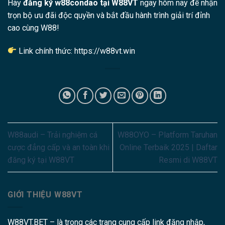
Hãy
đăng ký w88condao tại W88VT
ngay hôm nay để nhận
trọn bộ ưu đãi độc quyền và bắt đầu hành trình giải trí đỉnh
cao cùng W88!
Link chính thức: https://w88vt.win
W88audi – Trải nghiệm cá
W88OYO – Platform Taruhan
cược đẳng cấp và an toàn khi
Online Terbaik 2025 | Daftar
đăng ký tại W88VT
Resmi di W88VT
GIỚI THIỆU W88VT
W88VT.BET – là trong các trang cung cấp link đăng nhập,