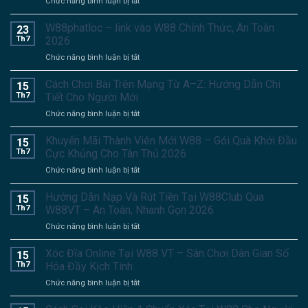
ở
Chức năng bình luận bị tắt
hàng
Cho
W88yeunuoc.com
ngày
Người
–
W88phatloc – link vào W88 Chính Thức, An Toàn
tại
23
Chơi
Cổng
W88VT:
Th7
2026
Chuyên
Game
Ưu
Nghiệp
ở
Chức năng bình luận bị tắt
&
Đãi
W88phatloc
Cá
Đỉnh
–
Cách Chơi Bài Trên Mạng Từ A–Z: Hướng Dẫn Chi
Cược
15
Cao
link
Trực
Th7
Tiết Cho Người Mới
Cho
vào
Tuyến
Người
ở
Chức năng bình luận bị tắt
W88
W88
Chơi
Cách
Chính
Uy
Chuyên
Chơi
Khuyến Mãi Thành Viên Mới W88 – Gói Quà Khởi Đầu
Thức,
15
Tín
Nghiệp
Bài
An
Th7
Cực Khủng Cho Tân Thủ 2026
Trên
Toàn
ở
Chức năng bình luận bị tắt
Mạng
2026
Khuyến
Từ
Mãi
Hướng Dẫn Nạp Và Rút Tiền Tại W88Club Qua
A–
15
Thành
Z:
Th7
W88VT – An Toàn, Nhanh Gọn 2026
Viên
Hướng
ở
Chức năng bình luận bị tắt
Mới
Dẫn
Hướng
W88
Chi
Dẫn
Xóc Đĩa Online Tại W88 VT – Sân Chơi Dân Gian Số
–
15
Tiết
Nạp
Gói
Th7
Hóa Đầy Kịch Tính
Cho
Và
Quà
Người
ở
Chức năng bình luận bị tắt
Rút
Khởi
Mới
Xóc
Tiền
Đầu
Đĩa
Tại