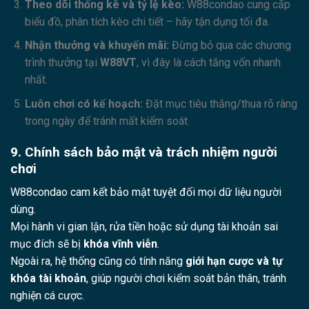
Theo dõi thống kê và tỷ lệ kèo:
W88condao cung cấp
biểu đồ, phân tích kèo chi tiết – hãy tận dụng tối đa.
Nhận thưởng và khuyến mãi:
Đừng bỏ qua các chương
trình thưởng tại
W88VT
, vì đây là cách tăng vốn nhanh
nhất.
Luôn chơi có kế hoạch:
Đặt mục tiêu thắng/thua rõ ràng
trong ngày để tránh mất kiểm soát.
9. Chính sách bảo mật và trách nhiệm người
chơi
W88condao cam kết bảo mật tuyệt đối mọi dữ liệu người
dùng.
Mọi hành vi gian lận, rửa tiền hoặc sử dụng tài khoản sai
mục đích sẽ bị
khóa vĩnh viễn
.
Ngoài ra, hệ thống cũng có tính năng
giới hạn cược và tự
khóa tài khoản
, giúp người chơi kiểm soát bản thân, tránh
nghiện cá cược.