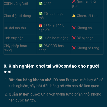
Giới hạn thời
CSKH tiếng Việt
24/7
gian
Tối ưu mượt
Giao diện di động
Chậm, lỗi font
mà
168K + 100%
Ưu đãi tân thủ
Không có
nạp đầu
Link truy cập
Luôn hoạt động
Dễ bị chặn
Giấy phép hoạt
PAGCOR hợp
Không rõ ràng
động
pháp
8. Kinh nghiệm chơi tại
w88condao
cho người
mới
Bắt đầu bằng khoản nhỏ:
Dù bạn là người mới hay đã có
kinh nghiệm, hãy bắt đầu bằng số vốn nhỏ để làm quen.
Quản lý tiền cược:
Chia vốn thành từng phần nhỏ, không
nên cược tất tay.