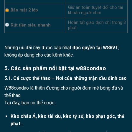
Giữ an toàn tuyệt đối cho tài
Bảo mật 2 lớp
khoản người chơi
Hoàn tất giao dịch chỉ trong 3
Rút tiền siêu nhanh
phút
Những ưu đãi này được cập nhật
độc quyền tại W88VT
,
không áp dụng cho các kênh khác.
5. Các sản phẩm nổi bật tại
w88condao
5.1. Cá cược thể thao – Nơi của những trận cầu đỉnh cao
W88condao là thiên đường cho người đam mê bóng đá và
thể thao.
Tại đây, bạn có thể cược:
Kèo châu Á, kèo tài xỉu, kèo tỷ số, kèo phạt góc, thẻ
phạt…