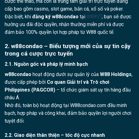
cược thể thao, mà còn là trung tâm giải trí trực tuyến đẳng
cấp bao gồm casino, slot game, bắn cá, xổ số và poker.
Đặc biệt, khi
đăng ký
w88condao
tại
W88VT
, bạn sẽ được
hưởng ưu đãi độc quyền, nhận thưởng miễn phí và được
đảm bảo 100% quyền lợi hợp pháp từ W88 quốc tế.
2.
w88condao
– Biểu tượng mới của sự tin cậy
trong cá cược trực tuyến
2.1. Nguồn gốc và pháp lý minh bạch
w88condao
hoạt động dưới sự quản lý của
W88 Holdings
,
được cấp phép bởi
Cơ quan Giải trí và Trò chơi
Philippines (PAGCOR)
– tổ chức giám sát uy tín hàng đầu
châu Á.
Nhờ đó, toàn bộ hoạt động tại W88condao.com đều minh
bạch, hợp pháp và công khai, đảm bảo quyền lợi người chơi
tuyệt đối.
2.2. Giao diện thân thiện – tốc độ cực nhanh