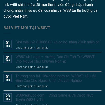
link w88 chính thức để mọi thành viên đăng nhập nhanh
chóng, nhận nhiều ưu đãi của nhà cái W88 tại thị trường cá
cược Việt Nam.
BÀI VIẾT MỚI TẠI W88VT
Giới thiệu về BH666.CC và cơ hội nhận 200k miễn phí
01
Th8
ở
Chức năng bình luận bị tắt
Giới
thiệu
W88Club Login – Hướng Dẫn Chi Tiết Từ W88VT
01
về
Th8
Cho Người Chơi Chuyên Nghiệp
BH666.CC
ở
Chức năng bình luận bị tắt
và
W88Club
cơ
Login
Thưởng nạp lại 10% hàng ngày tại W88VT: Ưu Đãi
hội
01
–
nhận
Th8
Đỉnh Cao Cho Người Chơi Chuyên Nghiệp
Hướng
200k
ở
Chức năng bình luận bị tắt
Dẫn
miễn
Thưởng
Chi
phí
nạp
W88yeunuoc.com – Cổng Game & Cá Cược Trực
Tiết
23
lại
Từ
Th7
Tuyến W88 Uy Tín
10%
W88VT