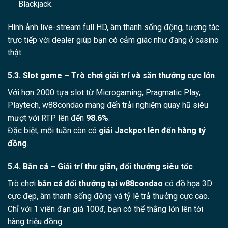
Blackjack.
Hình ảnh live-stream full HD, âm thanh sống động, tương tác
trực tiếp với dealer giúp bạn có cảm giác như đang ở casino
thật.
5.3. Slot game – Trò chơi giải trí và săn thưởng cực lớn
Với hơn 2000 tựa slot từ Microgaming, Pragmatic Play,
Playtech, w88condao mang đến trải nghiệm quay hũ siêu
mượt với RTP lên đến
98.6%
.
Đặc biệt, mỗi tuần còn có
giải Jackpot lên đến hàng tỷ
đồng
.
5.4. Bắn cá – Giải trí thư giãn, đổi thưởng siêu tốc
Trò chơi
bắn cá đổi thưởng tại w88condao
có đồ họa 3D
cực đẹp, âm thanh sống động và tỷ lệ trả thưởng cực cao.
Chỉ với 1 viên đạn giá 100đ, bạn có thể thắng lớn lên tới
hàng triệu đồng.