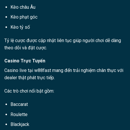
Kèo châu Âu
Kèo phạt góc
Kèo tỷ số
Tỷ lệ cược được cập nhật liên tục giúp người chơi dễ dàng
theo dõi và đặt cược.
Casino Trực Tuyến
Casino live tại w88fast mang đến trải nghiệm chân thực với
dealer thật phát trực tiếp.
Các trò chơi nổi bật gồm:
Baccarat
Roulette
Blackjack