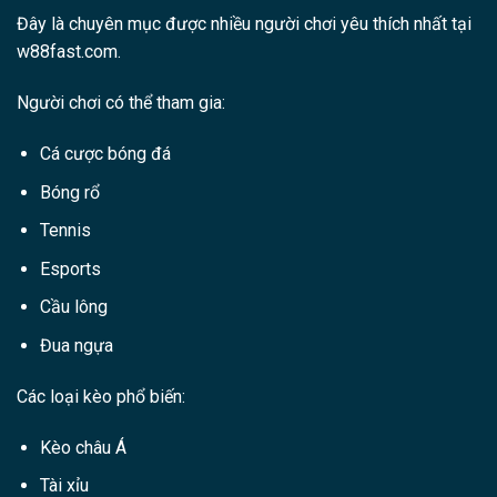
Đây là chuyên mục được nhiều người chơi yêu thích nhất tại
w88fast.com.
Người chơi có thể tham gia:
Cá cược bóng đá
Bóng rổ
Tennis
Esports
Cầu lông
Đua ngựa
Các loại kèo phổ biến:
Kèo châu Á
Tài xỉu