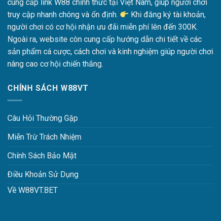
cung cấp link W88 chính thức tại Việt Nam, giúp người chơi
truy cập nhanh chóng và ổn định.
Khi đăng ký tài khoản,
người chơi có cơ hội nhận ưu đãi miễn phí lên đến 300K.
Ngoài ra, website còn cung cấp hướng dẫn chi tiết về các
sản phẩm cá cược, cách chơi và kinh nghiệm giúp người chơi
nâng cao cơ hội chiến thắng.
CHÍNH SÁCH W88VT
Câu Hỏi Thường Gặp
Miễn Trừ Trách Nhiệm
Chính Sách Bảo Mật
Điều Khoản Sử Dụng
Về W88VT.BET