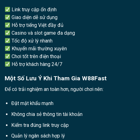
Link truy cập ổn định
Giao diện dễ sử dụng
Hỗ trợ tiếng Việt đầy đủ
Casino và slot game đa dạng
Tốc độ xử lý nhanh
Khuyến mãi thường xuyên
Chơi tốt trên điện thoại
Hỗ trợ khách hàng 24/7
Một Số Lưu Ý Khi Tham Gia W88Fast
Để có trải nghiệm an toàn hơn, người chơi nên:
Đặt mật khẩu mạnh
Không chia sẻ thông tin tài khoản
Kiểm tra đúng link truy cập
Quản lý ngân sách hợp lý