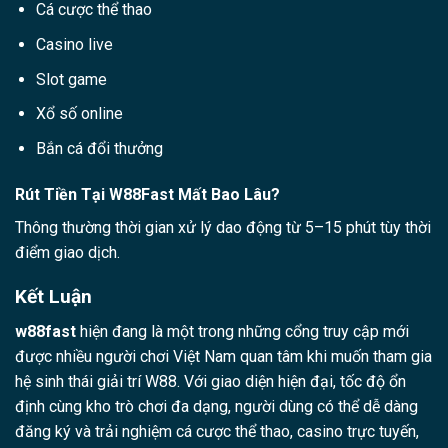
Cá cược thể thao
Casino live
Slot game
Xổ số online
Bắn cá đổi thưởng
Rút Tiền Tại W88Fast Mất Bao Lâu?
Thông thường thời gian xử lý dao động từ 5–15 phút tùy thời
điểm giao dịch.
Kết Luận
w88fast
hiện đang là một trong những cổng truy cập mới
được nhiều người chơi Việt Nam quan tâm khi muốn tham gia
hệ sinh thái giải trí W88. Với giao diện hiện đại, tốc độ ổn
định cùng kho trò chơi đa dạng, người dùng có thể dễ dàng
đăng ký và trải nghiệm cá cược thể thao, casino trực tuyến,