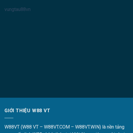
vungtau88vn
GIỚI THIỆU W88 VT
W88VT (W88 VT – W88VT.COM – W88VT.WIN) là nền tảng