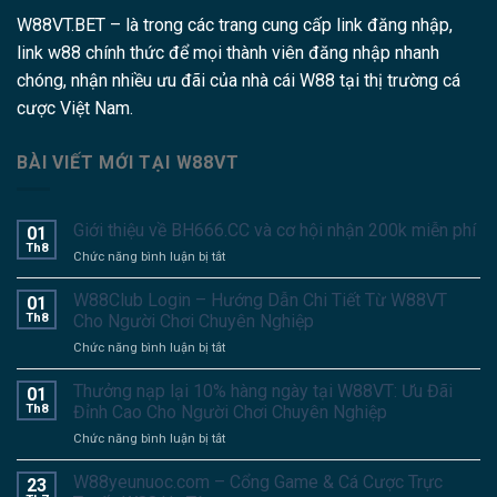
W88VT.BET – là trong các trang cung cấp link đăng nhập,
link w88 chính thức để mọi thành viên đăng nhập nhanh
chóng, nhận nhiều ưu đãi của nhà cái W88 tại thị trường cá
cược Việt Nam.
BÀI VIẾT MỚI TẠI W88VT
Giới thiệu về BH666.CC và cơ hội nhận 200k miễn phí
01
Th8
ở
Chức năng bình luận bị tắt
Giới
thiệu
W88Club Login – Hướng Dẫn Chi Tiết Từ W88VT
01
về
Th8
Cho Người Chơi Chuyên Nghiệp
BH666.CC
ở
Chức năng bình luận bị tắt
và
W88Club
cơ
Login
Thưởng nạp lại 10% hàng ngày tại W88VT: Ưu Đãi
hội
01
–
nhận
Th8
Đỉnh Cao Cho Người Chơi Chuyên Nghiệp
Hướng
200k
ở
Chức năng bình luận bị tắt
Dẫn
miễn
Thưởng
Chi
phí
nạp
W88yeunuoc.com – Cổng Game & Cá Cược Trực
Tiết
23
lại