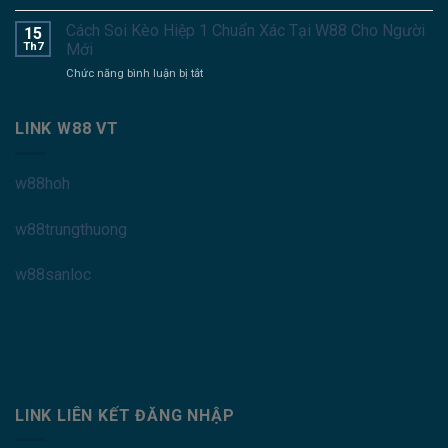
Xóc
Tiền
Đầu
Đĩa
Cách Soi Kèo Hiệp 1 Chuẩn Xác Tại W88 Cho Người
Tại
15
Cực
Online
W88Club
Th7
Mới
Khủng
Tại
Qua
Cho
ở
Chức năng bình luận bị tắt
W88
W88VT
Tân
Cách
VT
–
Thủ
Soi
–
An
2026
Kèo
LINK W88 VT
Sân
Toàn,
Hiệp
Chơi
Nhanh
1
Dân
Gọn
Chuẩn
Gian
w88hoh
2026
Xác
Số
Tại
Hóa
W88
w88trungthuong
Đầy
Cho
Kịch
Người
Tính
w88sanloc
Mới
LINK LIÊN KẾT ĐĂNG NHẬP