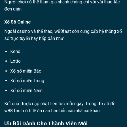
Người chơi có thể tham gia nhanh chóng chỉ với vài thao tác
đơn giản.
Xổ Số Online
Ngoài casino và thể thao, w88fast còn cung cấp hệ thống xổ
số trực tuyến hay hấp dẫn như:
Keno
Lotto
Xổ số miền Bắc
Xổ số miền Trung
Xổ số miền Nam
Kết quả được cập nhật liên tục mỗi ngày. Trong đó số đề
w88 fast có tỉ lệ ăn cao hơn hẳn các nhà cái khác.
Ưu Đãi Dành Cho Thành Viên Mới