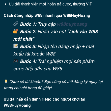
Ưu đãi thành viên mới, hoàn trả cược, thưởng VIP
Cách đăng nhập W88 nhanh qua W88HuyHoang
Bước 1:
Truy cập
w88huyhoang
Bước 2:
Nhấn vào nút
“Link vào W88
mới nhất”
Bước 3:
Nhập tên đăng nhập + mật
khẩu tài khoản W88
Bước 4:
Trải nghiệm mọi sản phẩm
cược hấp dẫn của W88
Chưa có tài khoản? Bạn cũng có thể đăng ký ngay tại
trang chủ chỉ trong 60 giây!
Ưu đãi hấp dẫn dành riêng cho người chơi tại
W88HuyHoang