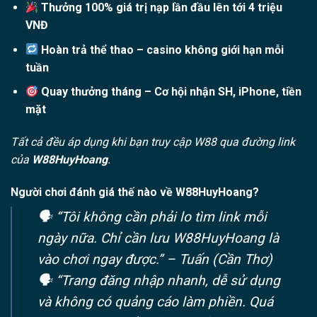
Thưởng 100% giá trị nạp lần đầu lên tới 4 triệu
VNĐ
Hoàn trả thể thao – casino không giới hạn mỗi
tuần
Quay thưởng tháng – Cơ hội nhận SH, iPhone, tiền
mặt
Tất cả đều áp dụng khi bạn truy cập W88 qua đường link
của
W88HuyHoang
.
Người chơi đánh giá thế nào về W88HuyHoang?
🗣
“Tôi không cần phải lo tìm link mỗi
ngày nữa. Chỉ cần lưu W88HuyHoang là
vào chơi ngay được.”
– Tuấn (Cần Thơ)
🗣
“Trang đăng nhập nhanh, dễ sử dụng
và không có quảng cáo làm phiền. Quá