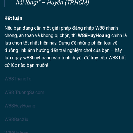
hài lòng!”
– Huyền (TP.HCM)
Kết luận
Nếu bạn đang cần một giải pháp đăng nhập W88 nhanh
chóng, an toàn và không bị chặn, thì
W88HuyHoang
chính là
lựa chọn tốt nhất hiện nay. Đừng để những phiền toái về
đường link ảnh hưởng đến trải nghiệm chơi của bạn – hãy
lưu ngay w88huyhoang vào trình duyệt để truy cập W88 bất
cứ lúc nào bạn muốn!
W88ThangTo
W88 TruongSa.com
W88HuyHoang
W88BacXiu