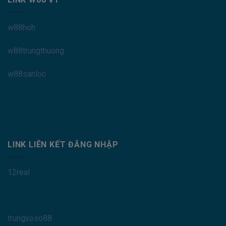
Toàn,
Hiệp
Chơi
Nhanh
1
Dân
Gọn
Chuẩn
Gian
w88hoh
2026
Xác
Số
Tại
Hóa
W88
w88trungthuong
Đầy
Cho
Kịch
Người
Tính
w88sanloc
Mới
LINK LIÊN KẾT ĐĂNG NHẬP
12real
trungxoso88